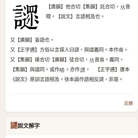
【唐韻】他合切【集韻】託合切，
音
𠀤
嚃。【說文】言語相及也。
又【廣韻】妄語也。
又【正字通】方俗以言探人曰䜚，與誻義同。本作沓。
又【集韻】達合切【廣韻】徒合切，
音沓。義同。
𠀤
【集韻】與誻同。或作
。亦作
。 【正字通】唐本
𠴲
𧪟
《說文》原訓言語相及。徐本譌作語相反䜚，非是。
反饋
䜚
說文解字