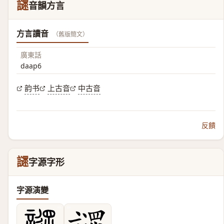
䜚
音韻方言
方言讀音
（舊版簡文）
廣東話
daap6
韵书
上古音
中古音
反饋
䜚
字源字形
字源演變