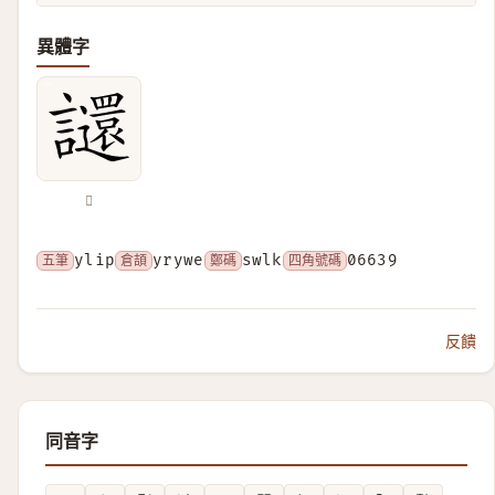
異體字
𧮅
五筆
ylip
倉頡
yrywe
鄭碼
swlk
四角號碼
06639
反饋
同音字