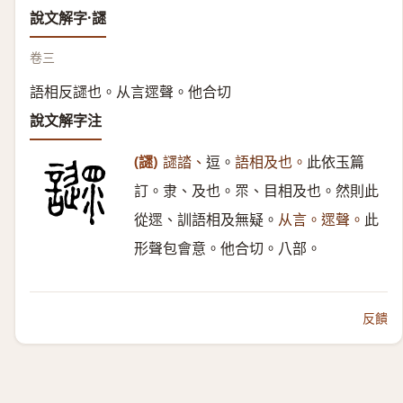
說文解字·䜚
卷三
語相反䜚也。从言遝聲。他合切
說文解字注
(䜚)
䜚誻、
逗。
語相及也。
此依玉篇
訂。隶、及也。眔、目相及也。然則此
從遝、訓語相及無疑。
从言。遝聲。
此
形聲包會意。他合切。八部。
反饋