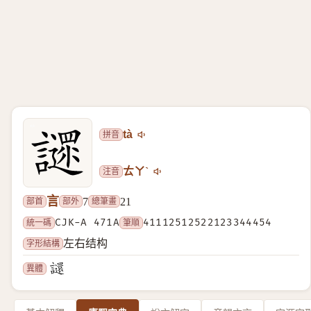
拼音
tà
注音
ㄊㄚˋ
言
部首
部外
總筆畫
7
21
統一碼
CJK-A 471A
筆順
41112512522123344454
字形結構
左右结构
異體