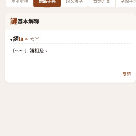
基本解釋
康熙字典
說文解字
音韻方言
字源字
䜚
基本解釋
䜚
tà
ㄊㄚˋ
●
〔～～〕語相及。
反饋