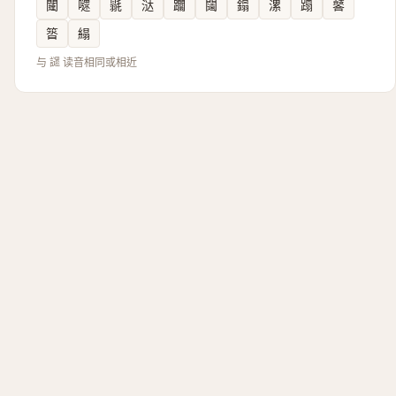
闥
嚃
毾
㳠
躢
闧
鎉
漯
蹋
䶀
䈋
䌈
与 䜚 读音相同或相近