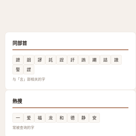
同部首
詍
䛛
謬
託
䛼
訐
詴
謿
詰
譈
謷
䜀
与「言」部相关的字
熱搜
一
爱
福
龙
和
德
静
安
常被查询的字