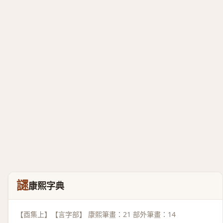
䜚
康熙字典
【酉集上】【言字部】 康熙筆畫：21 部外筆畫：14