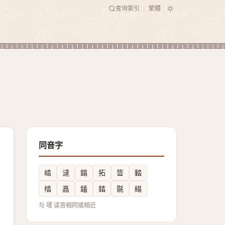
查询索引
繁體
|
同音字
崉
澾
鎉
拓
䈋
濌
㭼
譶
鎑
錔
毾
䌈
与 嚺 读音相同或相近