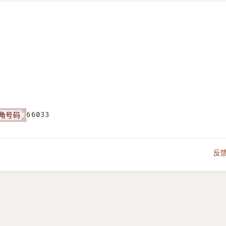
角号码
66033
反