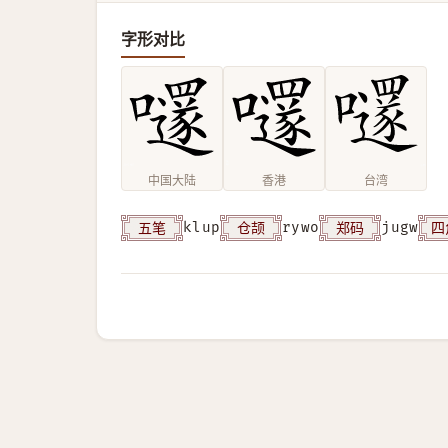
字形对比
中国大陆
香港
台湾
五笔
仓颉
郑码
四
klup
rywo
jugw