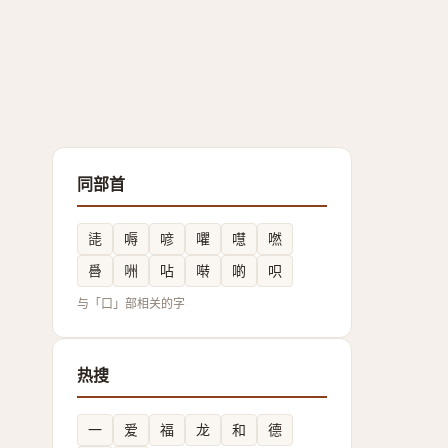
同部首
㗟
嗕
喭
㘗
嚖
嘫
噕
㖄
呫
啭
啲
呮
与「口」部相关的字
热搜
一
爱
福
龙
和
德