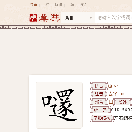
汉典
古籍
诗词
书法
通识
|
|
|
|
拼音
tà
注音
ㄊㄚˋ
部首
口
部外
统一码
CJK 56B
字形结构
左右结