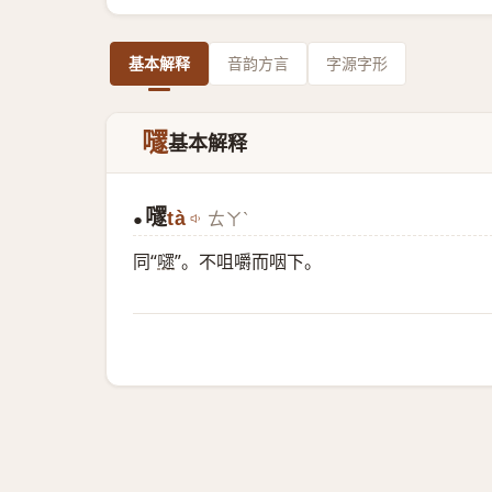
基本解释
音韵方言
字源字形
嚺
基本解释
嚺
tà
ㄊㄚˋ
●
同“
嚃
”。不咀嚼而咽下。