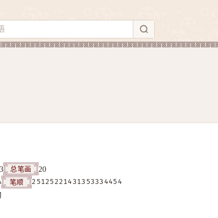
总笔画
3
20
笔顺
A
25125221431353334454
构