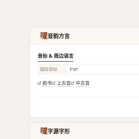
嚺
音韵方言
音标 & 周边语言
国际音标
tʰɑ˥˧
韵书
上古音
中古音
嚺
字源字形