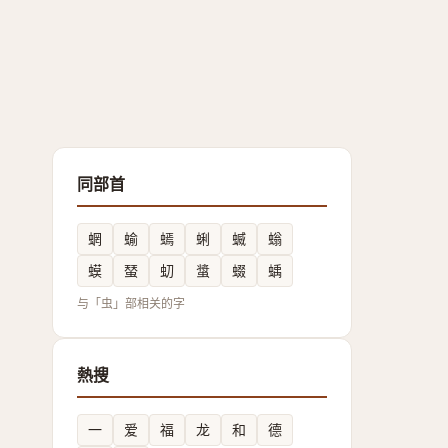
同部首
蝄
蝓
䗡
蜊
蝛
螉
蟆
蝅
虭
螀
蝃
蝺
与「虫」部相关的字
熱搜
一
爱
福
龙
和
德