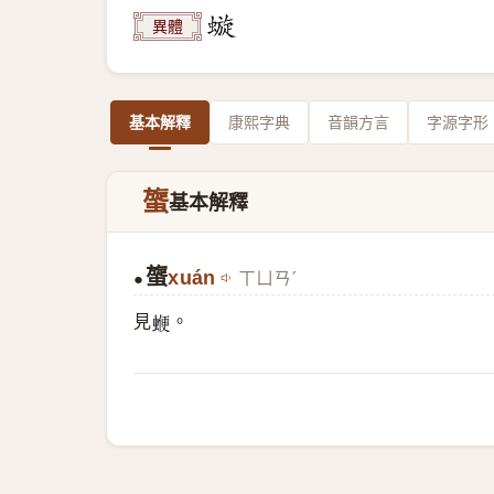
異體
基本解釋
康熙字典
音韻方言
字源字形
䗠
基本解釋
䗠
xuán
ㄒㄩㄢˊ
●
見
。
𧍲