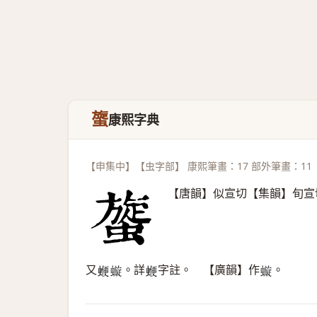
䗠
康熙字典
【申集中】【虫字部】 康熙筆畫：17 部外筆畫：11
【唐韻】似宣切【集韻】旬宣
又
。詳
字註。 【廣韻】作
。
𧍲
𧐗
𧍲
𧐗