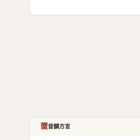
䗠
音韻方言