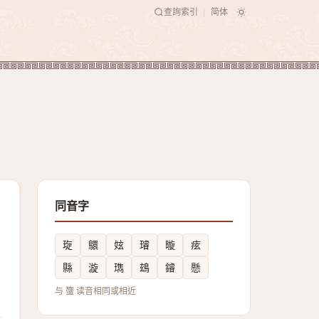
查詢索引
简体
|
同音字
琁
䴋
妶
璿
暶
痃
縣
漩
㻽
䲻
䥧
懸
与 䗠 读音相同或相近