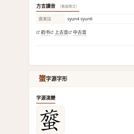
方言讀音
（舊版簡文）
廣東話
syun4 syun6
韵书
上古音
中古音
䗠
字源字形
字源演變