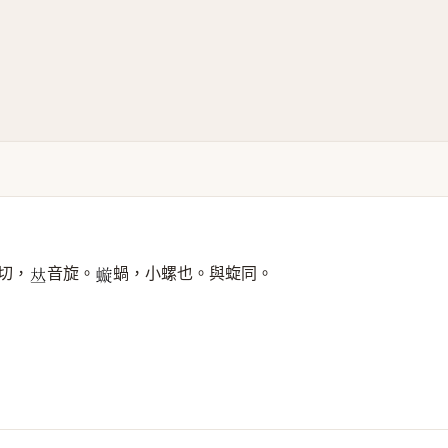
切，
音旋。
蝸，小螺也。與蜁同。
𠀤
𧐗