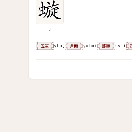
𧐗
五筆
倉頡
鄭碼
ytnj
yolmi
syii