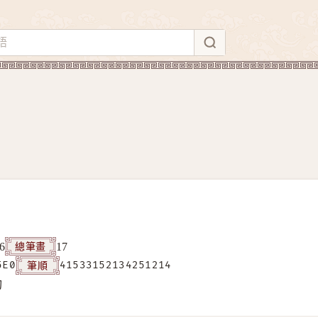
總筆畫
6
17
筆順
5E0
41533152134251214
构