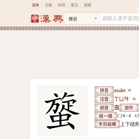
漢典
古籍
詩詞
書法
通識
|
|
|
|
拼音
xuán
注音
ㄒㄩㄢˊ
部首
虫
部外
統一碼
CJK-A 4
字形結構
上下结