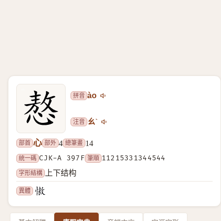
拼音
ào
注音
ㄠˋ
心
部首
部外
總筆畫
4
14
統一碼
CJK-A 397F
筆順
11215331344544
字形結構
上下结构
異體