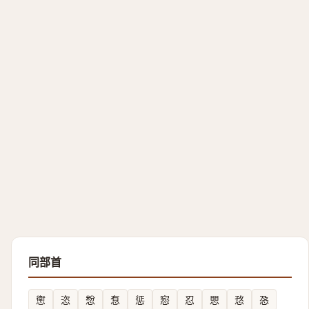
同部首
㦣
恣
㥹
㤫
惩
惌
忍
愳
㤵
㤂