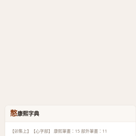
㥿
康熙字典
【卯集上】【心字部】 康熙筆畫：15 部外筆畫：11