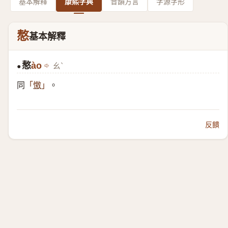
基本解釋
康熙字典
音韻方言
字源字形
㥿
基本解釋
㥿
ào
ㄠˋ
●
同
。
「
慠
」
反饋