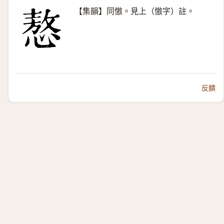
【集韻】同慠。見上（慠字）註。
反饋