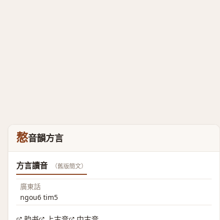
㥿
音韻方言
方言讀音
（舊版簡文）
廣東話
ngou6 tim5
韵书
上古音
中古音