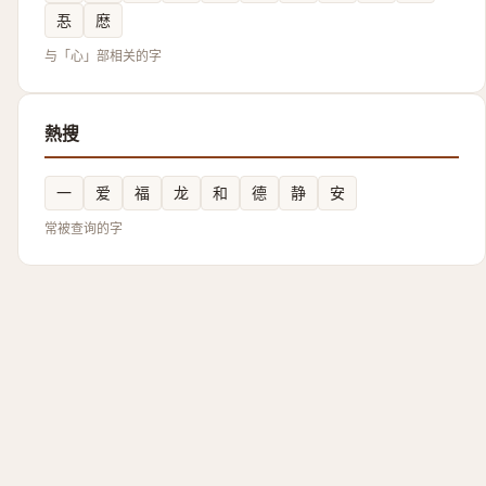
忢
㦄
与「心」部相关的字
熱搜
一
爱
福
龙
和
德
静
安
常被查询的字