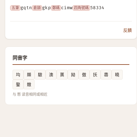
五筆
gqtn
倉頡
gkp
鄭碼
cimw
四角號碼
58334
反饋
同音字
㘬
䫨
䮯
澳
薁
拗
傲
扷
嶴
䁱
鏊
㜜
与 㥿 读音相同或相近