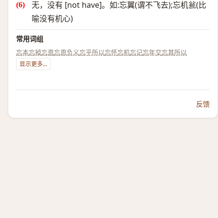
无，没有 [not have]。如:忘翼(谓不飞去);忘机瓮(比
喻没有机心)
常用词组
忘本
忘掉
忘恩
忘恩负义
忘乎所以
忘怀
忘机
忘记
忘年交
忘其所以
显示更多...
反馈