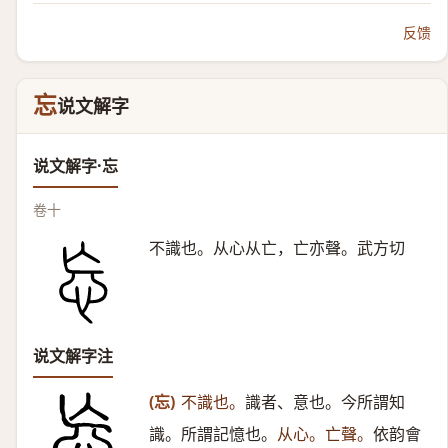
反馈
忘
说文解字
说文解字·忘
卷十
不識也。从心从亡，亡亦聲。武方切
说文解字注
(忘)
不識也。
識者、意也。今所謂知
識。所謂記憶也。
从心。亡聲。
依韵會