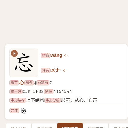
拼音
wàng
注音
ㄨㄤˋ
心
部首
部外
总笔画
4
7
统一码
CJK 5FD8
笔顺
4154544
字形结构
字形分析
上下结构
形声；从心、亡声
异体