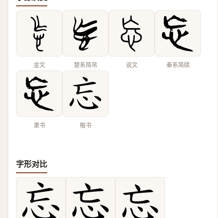
金文
楚系简帛
说文
秦系简牍
隶书
楷书
字形对比