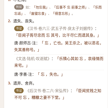
例如
如：
、
、
「勿忘我」
「后事不 忘 前事之师」
「乐而
、
、
。
忘返」
「废寝忘食」
「得意忘形」
遗失、丧失。
2.
书证
《汉书·卷六三·武五子传·戾太子刘据传》
：
「臣闻子胥尽忠而 忘 其号，比干尽仁而遗其身。」
唐·颜师古·注：
「 忘 ，亡也。吴王杀之，被以恶名，
失其善称号。」
《文选·陆机·叹逝赋》
：
「乐隤心其如 忘 ，哀缘情而
来宅。」
唐·李善·注：
「 忘 ，失也。」
遗弃、舍弃。
3.
书证
《后汉书·卷二六·宋弘传》
：
「臣闻贫贱之知
不可 忘 ，糟糠之妻不下堂。」