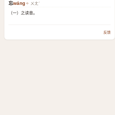
忘
​wáng
ㄨㄤˊ
（一）​之读音。
反馈