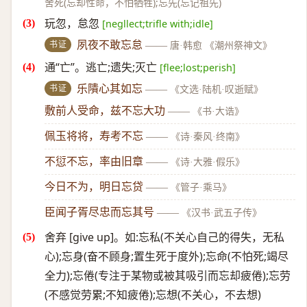
舍死(忘却性命，不怕牺牲);忘先(忘记祖先)
玩忽，怠忽
[negllect;trifle with;idle]
书证
夙夜不敢忘怠
——
唐·韩愈 《潮州祭神文》
通“亡”。逃亡;遗失;灭亡
[flee;lost;perish]
书证
乐隤心其如忘
——
《文选·陆机·叹逝赋》
敷前人受命，兹不忘大功
——
《书·大诰》
佩玉将将，寿考不忘
——
《诗·秦风·终南》
不愆不忘，率由旧章
——
《诗·大雅·假乐》
今日不为，明日忘贷
——
《管子·乘马》
臣闻子胥尽忠而忘其号
——
《汉书·武五子传》
舍弃 [give up]。如:忘私(不关心自己的得失，无私
心);忘身(奋不顾身;置生死于度外);忘命(不怕死;竭尽
全力);忘倦(专注于某物或被其吸引而忘却疲倦);忘劳
(不感觉劳累;不知疲倦);忘想(不关心，不去想)