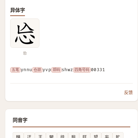
异体字
㤀
五笔
ynnu
仓颉
yvp
郑码
shwz
四角号码
00331
反馈
同音字
䤑
迋
王
朢
徍
暀
旺
望
妄
盳