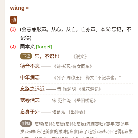
wàng
动
(会意兼形声。从心，从亡，亡亦声。本义:忘记，不
记得)
同本义
[forget]
书证
忘，不识也
——
《说文》
德音不忘
——
《诗·郑风·有女同车》
中年病忘
——
《列子·周穆王》
释文:“不记事也。”
忘路之远近
——
晋·陶渊明 《桃花源记》
宠辱偕忘
——
宋·范仲淹 《岳阳楼记》
忘身于外
——
诸葛亮 《出师表》
例如
忘魂(忘怀);忘昏(忘怀);忘反(流连忘归);忘年(忘记年
岁);忘味(忘记美食的滋味);忘食(忘了吃饭);忘却(不记得);忘生