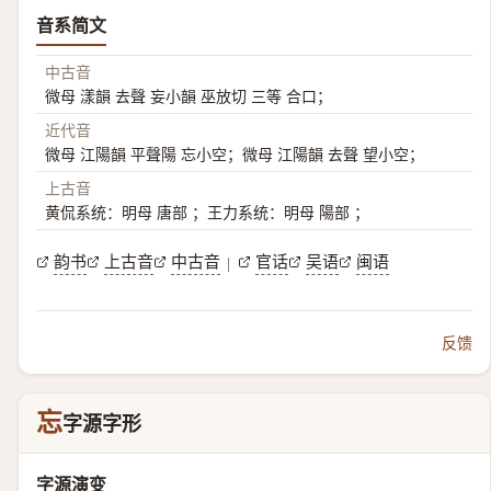
音系简文
中古音
微母 漾韻 去聲 妄小韻 巫放切 三等 合口；
近代音
微母 江陽韻 平聲陽 忘小空；微母 江陽韻 去聲 望小空；
上古音
黄侃系统：明母 唐部 ；王力系统：明母 陽部 ；
韵书
上古音
中古音
官话
吴语
闽语
|
反馈
忘
字源字形
字源演变