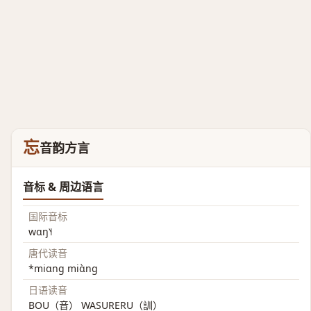
忘
音韵方言
音标 & 周边语言
国际音标
wɑŋ˥˧
唐代读音
*miɑng miɑ̀ng
日语读音
BOU（音） WASURERU（訓）