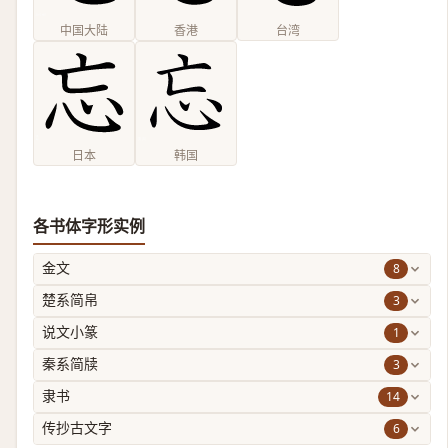
中国大陆
香港
台湾
日本
韩国
各书体字形实例
8
金文
3
楚系简帛
1
说文小篆
3
秦系简牍
14
隶书
6
传抄古文字