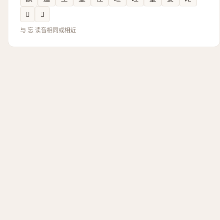
𠫣
𪤀
与 忘 读音相同或相近