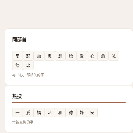
同部首
怷
憗
懣
㥕
惒
㤀
愛
心
悬
忿
恷
忠
与「心」部相关的字
热搜
一
爱
福
龙
和
德
静
安
常被查询的字