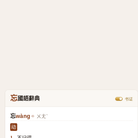
忘
國語辭典
书证
忘
​wàng
ㄨㄤˋ
动
不记得。
1.