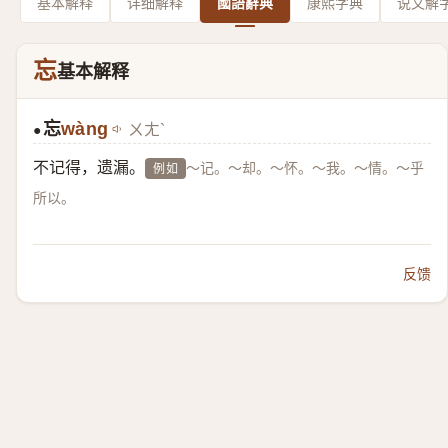
基本解释
详细解释
國語辭典
康熙字典
说文解
忘
基本解释
忘
wàng
ㄨㄤˋ
●
不记得，遗漏。
～记。～却。～怀。～我。～情。～乎
例如
所以。
反馈