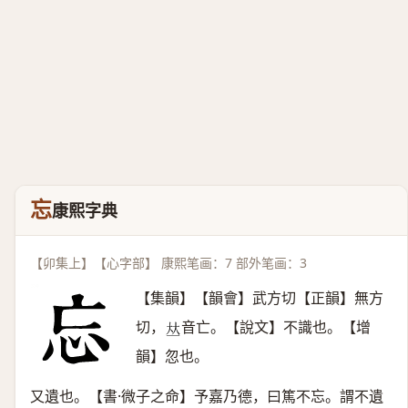
忘
康熙字典
【卯集上】【心字部】 康熙笔画：7 部外笔画：3
【集韻】【韻會】武方切【正韻】無方
切，
音亡。【說文】不識也。【增
𠀤
韻】忽也。
又遺也。【書·微子之命】予嘉乃德，曰篤不忘。謂不遺