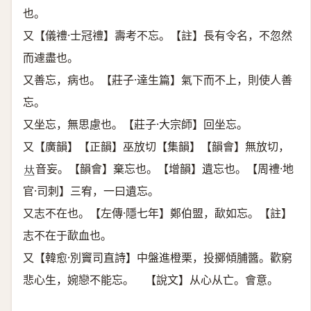
也。
又【儀禮·士冠禮】壽考不忘。【註】長有令名，不忽然
而遽盡也。
又善忘，病也。【莊子·達生篇】氣下而不上，則使人善
忘。
又坐忘，無思慮也。【莊子·大宗師】回坐忘。
又【廣韻】【正韻】巫放切【集韻】【韻會】無放切，
音妄。【韻會】棄忘也。【增韻】遺忘也。【周禮·地
𠀤
官·司刺】三宥，一曰遺忘。
又志不在也。【左傳·隱七年】鄭伯盟，歃如忘。【註】
志不在于歃血也。
又【韓愈·別竇司直詩】中盤進橙栗，投擲傾脯醬。歡窮
悲心生，婉戀不能忘。 【說文】从心从亡。會意。