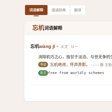
词语解释
国语辞典
翻译
忘机
词语解释
忘机
wàng jī
ㄨㄤˋ ㄐㄧ
消除机巧之心，指甘于淡泊、与世无争的
书证
忘机绝虑，怀声弄影。
——
唐·王
英文
free from worldly schemes