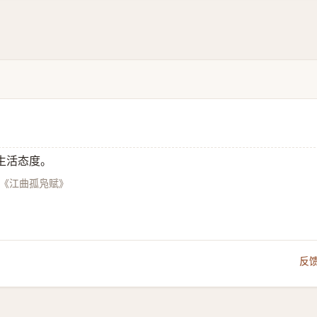
生活态度。
勃《江曲孤凫赋》
反