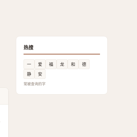
热搜
一
爱
福
龙
和
德
静
安
常被查询的字