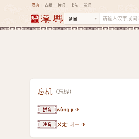
汉典
古籍
诗词
书法
通识
|
|
|
|
忘机
（
忘機
）
拼音
wàng jī
注音
ㄨㄤˋ ㄐㄧ