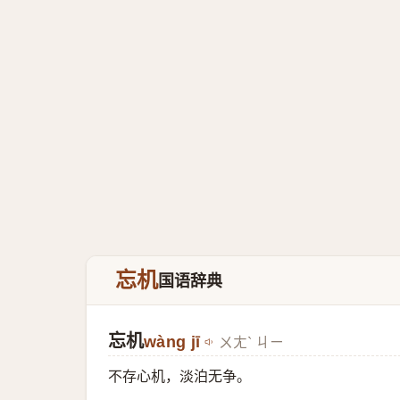
忘机
国语辞典
忘机
wàng jī
ㄨㄤˋ ㄐㄧ
不存心机，淡泊无争。