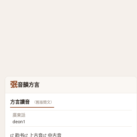
㢯
音韻方言
方言讀音
（舊版簡文）
廣東話
deon1
韵书
上古音
中古音