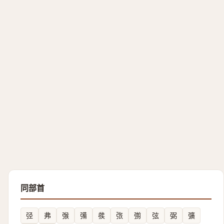
同部首
弪
弗
㢿
㣁
彂
㢳
彅
弦
弼
彍