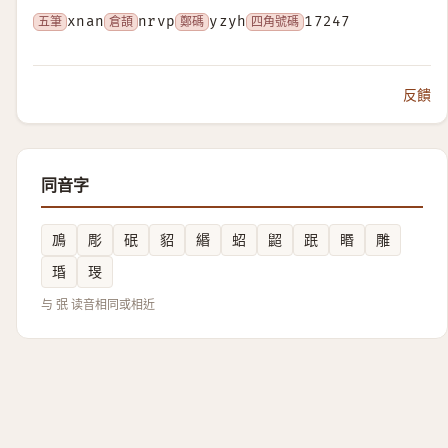
五筆
xnan
倉頡
nrvp
鄭碼
yzyh
四角號碼
17247
反饋
同音字
鳭
彫
䂥
貂
緡
蛁
鼦
䟨
䁕
雕
琘
琝
与 㢯 读音相同或相近