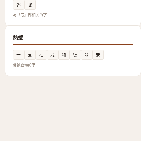
㣃
㢰
与「弓」部相关的字
熱搜
一
爱
福
龙
和
德
静
安
常被查询的字