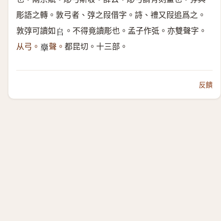
彫語之轉。敦弓者、弴之叚借字。詩、禮又叚追爲之。
敦弴可讀如
。不得竟讀彫也。孟子作弤。亦雙聲字。
𠂤
从弓。
聲。
都昆切。十三部。
𦎧
反饋