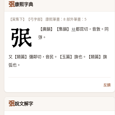
㢯
康熙字典
【寅集下】【弓字部】 康熙筆畫：8 部外筆畫：5
【廣韻】【集韻】
都昆切，音敦。同
𠀤
弴。
又【類篇】彌鄰切，音民。【玉篇】旗也。【類篇】旗
弧也。
反饋
㢯
說文解字