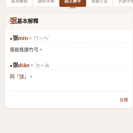
基本解釋
康熙字典
說文解字
音韻方言
字源字
㢯
基本解釋
㢯
mín
ㄇㄧㄣˊ
●
張掛旌旗竹弓。
㢯
diāo
ㄉㄧㄠ
●
同
。
「
弴
」
反饋