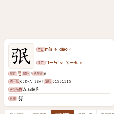
拼音
mín
diāo
注音
ㄇㄧㄣˊ
ㄉㄧㄠ
弓
部首
部外
總筆畫
3
8
統一碼
CJK-A 38AF
筆順
51551515
字形結構
左右结构
異體