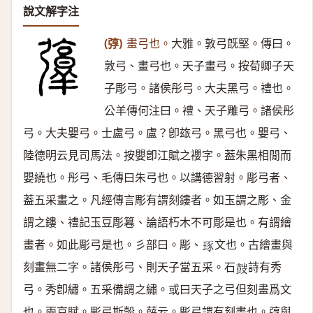
說文解字注
(弴)
畫弓也。
大雅。敦弓旣堅。傳曰。
敦弓、畫弓也。天子畫弓。按荀卿子天
子彫弓。諸侯彤弓。大夫黑弓。禮也。
公羊傳何注曰。禮、天子雕弓。諸侯彤
弓。大夫嬰弓。士盧弓。盧？卽玈弓。黑弓也。嬰弓、
陸德明云見司馬法。按嬰卽江賦之䙬字。葢朱黑相閒而
嬰繞也。彤弓、毛傳曰朱弓也。以講德習射。彫弓者、
葢五采畫之。凡經傳言彫有謂刻鏤者。如玉謂之彫、金
謂之鏤、禮記玉豆彫篹、論語朽木不可彫是也。有謂繪
畫者。如此彫弓是也。彡部曰。彫、
文也。古繪畫與
𤥨
刻畫無二字。諸侯彤弓、則天子當五采。石
詩有秀
𡔷
弓。秀卽繡。五采備謂之繡。或曰天子之弓但刻畫爲文
也。兩京賦。彫弓斯彀。薛云。彫弓謂有刻畫也。弴與