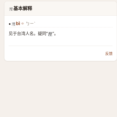
基本解释
𬉭
bì
ㄅㄧˋ
●
𬉭
见于台湾人名。疑同“
”。
𤃎
反馈