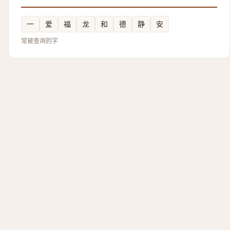
一
爱
福
龙
和
德
静
安
常被查询的字