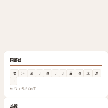
同部首
㵢
㳆
滨
𱩢
漖
𣹮
𣳷
瀮
湏
沋
渪
𣸢
与「氵」部相关的字
热搜