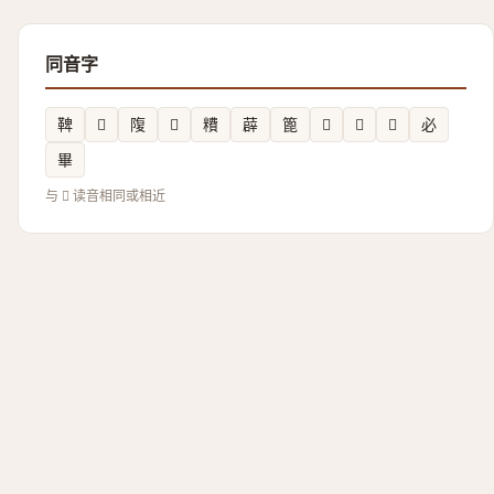
同音字
鞞
𪰗
䧗
𬛭
䊧
薜
篦
𥼊
𣝍
𠦒
必
畢
与 𬉭 读音相同或相近