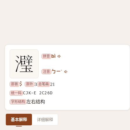
拼音
bì
注音
ㄅㄧˋ
氵
部首
部外
总笔画
3
21
统一码
CJK-E 2C26D
字形结构
左右结构
基本解释
详细解释