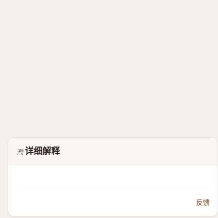
详细解释
𬉭
反馈