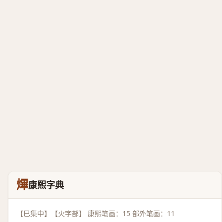
熚
康熙字典
【巳集中】【火字部】 康熙笔画：15 部外笔画：11