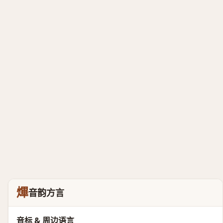
熚
音韵方言
音标 & 周边语言