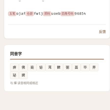
𤇹
𤐙
五笔
ojaf
仓颉
fwtj
郑码
uoeb
四角号码
96854
反馈
同音字
痹
佛
毙
怭
滗
朇
弻
畐
毕
畀
珌
婢
与 熚 读音相同或相近