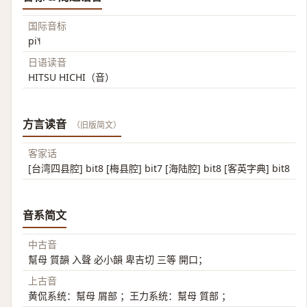
国际音标
pi˥˧
日语读音
HITSU HICHI（音）
方言读音
（旧版简文）
客家话
[台湾四县腔] bit8 [梅县腔] bit7 [海陆腔] bit8 [客英字典] bit8
音系简文
中古音
幫母 質韻 入聲 必小韻 卑吉切 三等 開口；
上古音
黄侃系统：幫母 屑部 ；王力系统：幫母 質部 ；