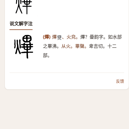
说文解字注
(熚)
熚
、火皃。
熚？曡韵字。如水部
𤒓
之畢沸。
从火。畢聲。
卑吉切。十二
部。
反馈