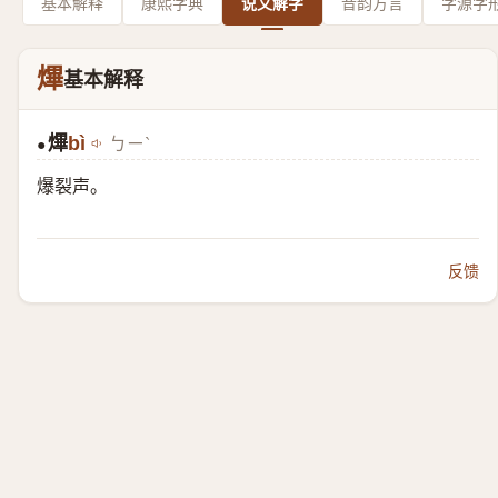
基本解释
康熙字典
说文解字
音韵方言
字源字
熚
基本解释
熚
bì
ㄅㄧˋ
●
爆裂声。
反馈