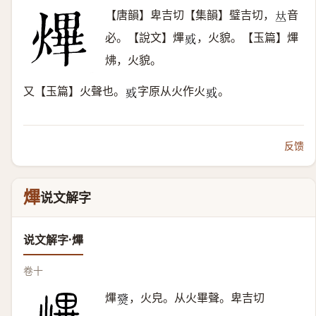
【唐韻】卑吉切【集韻】璧吉切，
音
𠀤
必。【說文】熚
，火貌。【玉篇】熚
𤉨
炥，火貌。
又【玉篇】火聲也。
字原从火作火
。
𤉨
𤉨
反馈
熚
说文解字
说文解字·熚
卷十
熚
，火皃。从火畢聲。卑吉切
𤒓