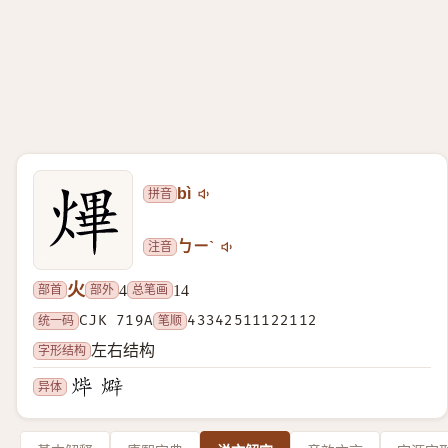
拼音
bì
注音
ㄅㄧˋ
火
部首
部外
总笔画
4
14
统一码
CJK 719A
笔顺
43342511122112
字形结构
左右结构
异体