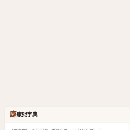
廦
康熙字典