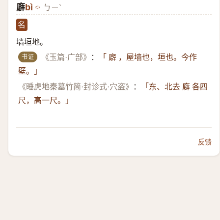
廦
bì
ㄅㄧˋ
名
墙垣地。
书证
《玉篇·广部》
：
「 廦 ，屋墙也，垣也。今作
壁。」
《睡虎地秦墓竹简·封诊式·穴盗》
：
「东、北去 廦 各四
尺，高一尺。」
反馈