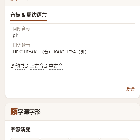
音标 & 周边语言
国际音标
pi˥˧
日语读音
HEKI HIYAKU（音） KAKI HEYA（訓）
韵书
上古音
中古音
反馈
廦
字源字形
字源演变