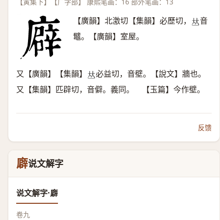
【寅集下】【广字部】 康熙笔画：16 部外笔画：13
【廣韻】北激切【集韻】必歷切，
音
𠀤
鼊。【廣韻】室屋。
又【廣韻】【集韻】
必益切，音壁。【說文】牆也。
𠀤
又【集韻】匹辟切，音僻。義同。 【玉篇】今作壁。
反馈
廦
说文解字
说文解字·廦
卷九