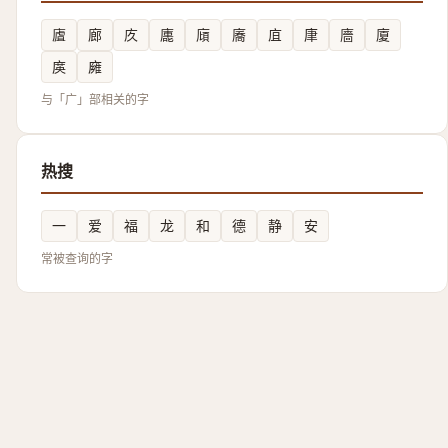
㢒
廊
㡱
廤
廎
㢗
㡹
㡽
廧
廈
㢍
㢕
与「广」部相关的字
热搜
一
爱
福
龙
和
德
静
安
常被查询的字