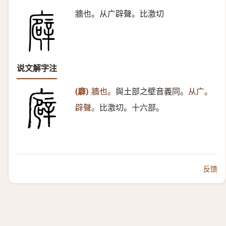
牆也。从广辟聲。比激切
说文解字注
(廦)
牆也。
與土部之壁音義同。
从广。
辟聲。
比激切。十六部。
反馈