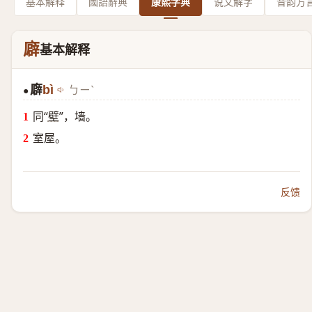
基本解释
國語辭典
康熙字典
说文解字
音韵方
廦
基本解释
廦
bì
ㄅㄧˋ
●
同“
壁
”，墙。
室屋。
反馈