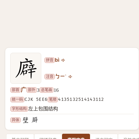
拼音
bì
注音
ㄅㄧˋ
广
部首
部外
总笔画
3
16
统一码
CJK 5EE6
笔顺
4135132514143112
字形结构
左上包围结构
异体