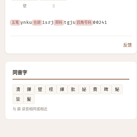
壁
𠪮
五笔
ynku
仓颉
isrj
郑码
tgjs
四角号码
00241
反馈
同音字
㵒
鏎
躄
㯇
縪
肶
妼
費
睥
鮅
坒
髲
与 廦 读音相同或相近