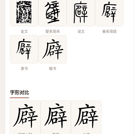
金文
楚系简帛
说文
秦系简牍
隶书
楷书
字形对比