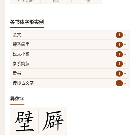
中国大陆
香港
台湾
各书体字形实例
1
金文
1
楚系简帛
1
说文小篆
1
秦系简牍
1
隶书
3
传抄古文字
异体字