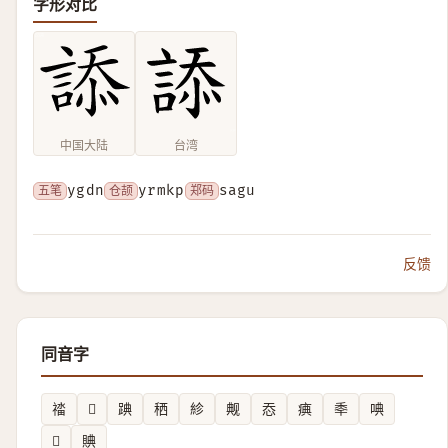
字形对比
中国大陆
台湾
五笔
ygdn
仓颉
yrmkp
郑码
sagu
反馈
同音字
䄕
𤲖
䠄
䄽
紾
觍
㤁
痶
䄹
唺
𧌎
賟