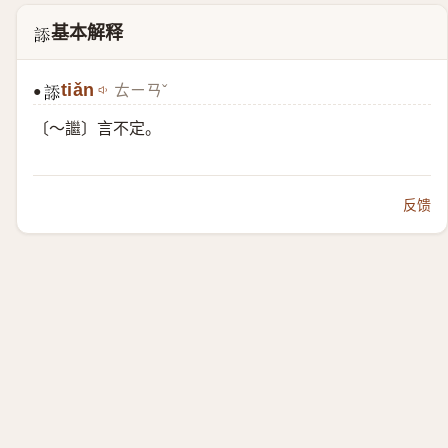
基本解释
𧨩
tiǎn
ㄊㄧㄢˇ
●
𧨩
〔～䜝〕言不定。
反馈