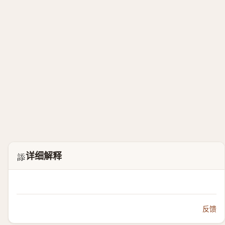
详细解释
𧨩
反馈