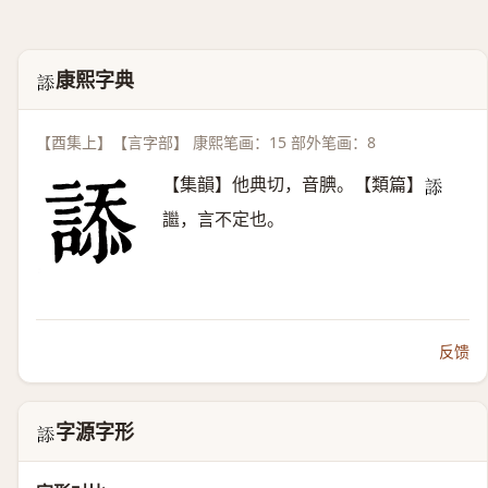
康熙字典
𧨩
【酉集上】【言字部】 康熙笔画：15 部外笔画：8
【集韻】他典切，音腆。【類篇】
𧨩
䜝，言不定也。
反馈
字源字形
𧨩