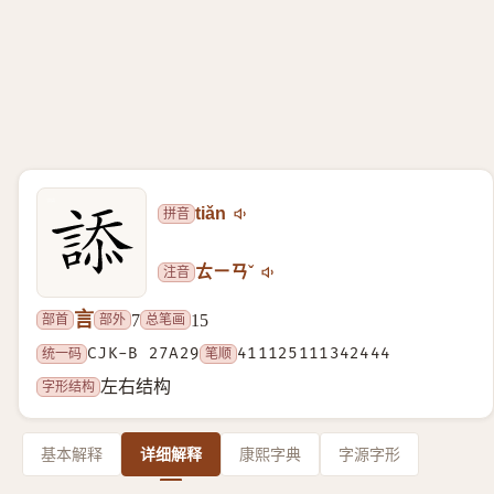
拼音
tiǎn
注音
ㄊㄧㄢˇ
言
部首
部外
总笔画
7
15
统一码
CJK-B 27A29
笔顺
411125111342444
字形结构
左右结构
基本解释
详细解释
康熙字典
字源字形