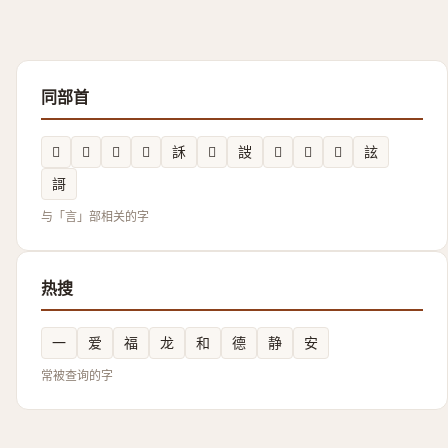
同部首
𧮁
𬢦
𫍗
𧮤
訸
𧭜
詜
𧦞
𧩫
𧧇
詃
謌
与「言」部相关的字
热搜
一
爱
福
龙
和
德
静
安
常被查询的字