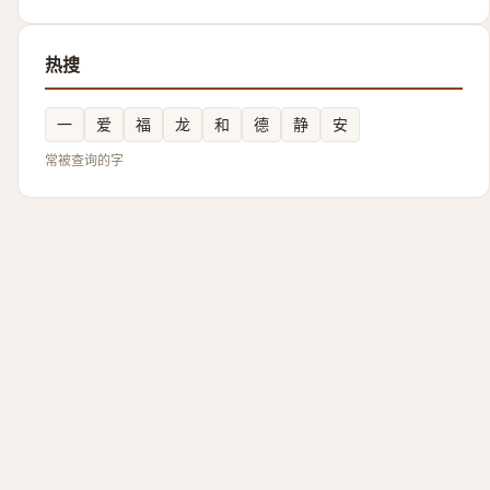
热搜
一
爱
福
龙
和
德
静
安
常被查询的字