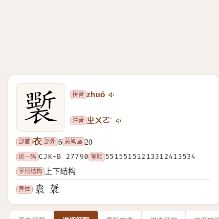
拼音
zhuó
注音
ㄓㄨㄛˊ
衣
部首
部外
总笔画
6
20
统一码
CJK-B 27790
笔顺
55155151213312413534
字形结构
上下结构
异体