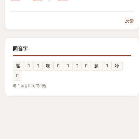
反馈
同音字
篧
𩆸
𢁁
噣
𤥨
𩋁
𠛿
𧂒
㓸
𬖤
啅
𤅨
与 𧞐 读音相同或相近