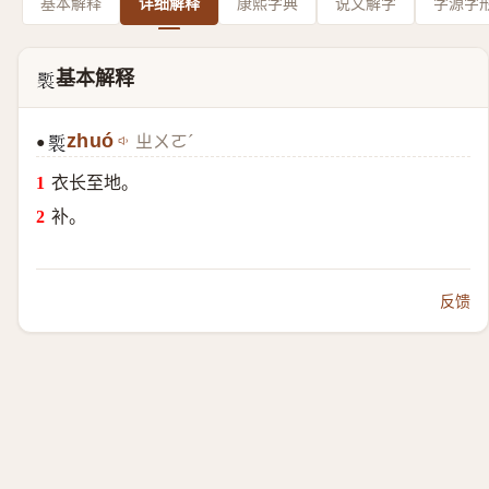
基本解释
详细解释
康熙字典
说文解字
字源字
基本解释
𧞐
zhuó
ㄓㄨㄛˊ
●
𧞐
衣长至地。
补。
反馈