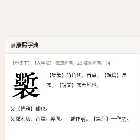
康熙字典
𧞐
【申集下】【衣字部】 康熙笔画：20 部外笔画：14
【集韻】竹角切，音卓。【類篇】長
衣。【說文】衣至地也。
又【博雅】補也。
又都木切，音縠。義同。 或作
。【篇海】一作
。
𧞗
𧞮