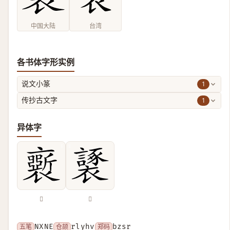
中国大陆
台湾
各书体字形实例
1
说文小篆
1
传抄古文字
异体字
𧞗
𧞮
五笔
NXNE
仓颉
rlyhv
郑码
bzsr