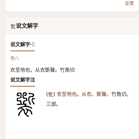
反馈
说文解字
𧞐
说文解字·𧞐
卷八
衣至地也。从衣斲聲。竹角切
说文解字注
(
)
衣至地也。从衣。斲聲。
竹角切。
𧞐
三部。