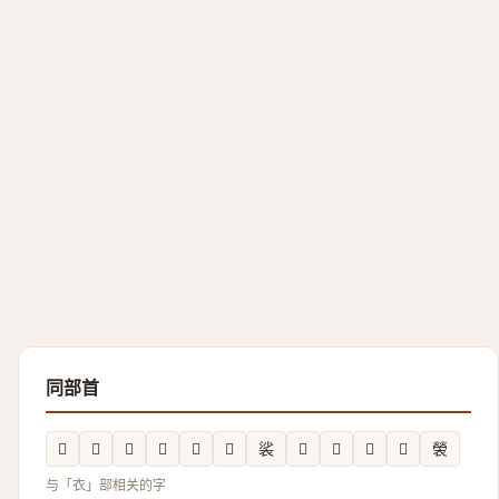
同部首
𮕼
𫌏
𧝹
𲀻
𲁄
𧙯
裟
𳀶
𮕹
𮕨
𮖳
褮
与「衣」部相关的字