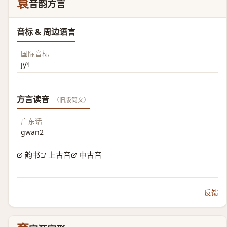
袬
音韵方言
音标 & 周边语言
国际音标
jy˥˧
方言读音
（旧版简文）
广东话
gwan2
韵书
上古音
中古音
反馈