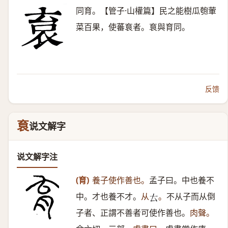
同育。【管子·山權篇】民之能樹瓜匏葷
菜百果，使蕃袬者。袬與育同。
反馈
袬
说文解字
说文解字注
(育)
養子使作善也。
孟子曰。中也養不
中。才也養不才。
从
。
不从子而从倒
𠫓
子者、正謂不善者可使作善也。
肉聲。