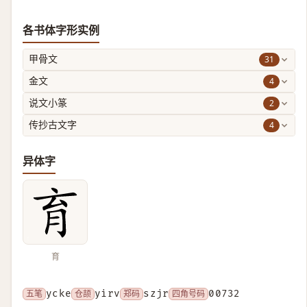
各书体字形实例
31
甲骨文
4
金文
2
说文小篆
4
传抄古文字
异体字
育
五笔
ycke
仓颉
yirv
郑码
szjr
四角号码
00732