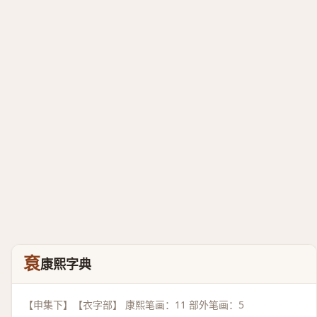
袬
康熙字典
【申集下】【衣字部】 康熙笔画：11 部外笔画：5