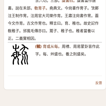
余六切。三部。
虞書曰。
虞書當作唐
書。說在禾部。
敎育子。
堯典文。今尙書作冑子。攷鄭
注王制作冑。注周官大司樂作育。王肅注尙書作冑。葢
今文作育。古文作冑也。釋言曰。育、稚也。故史記作
敎稚子。邠風毛傳亦曰。鬻子、稚子也。稚者當養以
正。二義實相因。
(毓)
育或从每。
周禮、周易蒙卦皆作此
字。每、艸盛也。養之則盛矣。
反馈