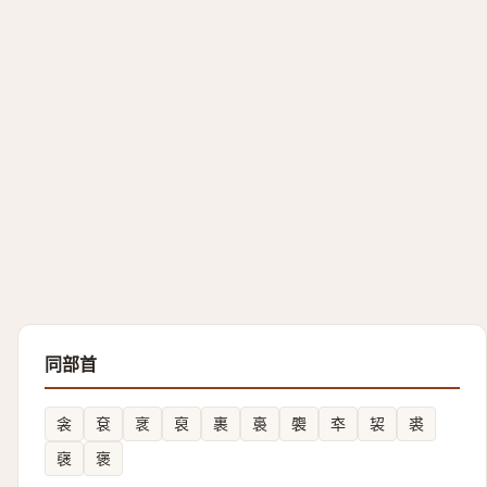
同部首
衾
袞
衺
裒
裹
裛
褜
䘚
袃
裘
襃
褒