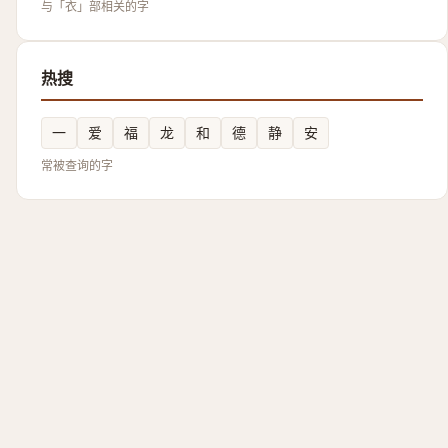
与「衣」部相关的字
热搜
一
爱
福
龙
和
德
静
安
常被查询的字