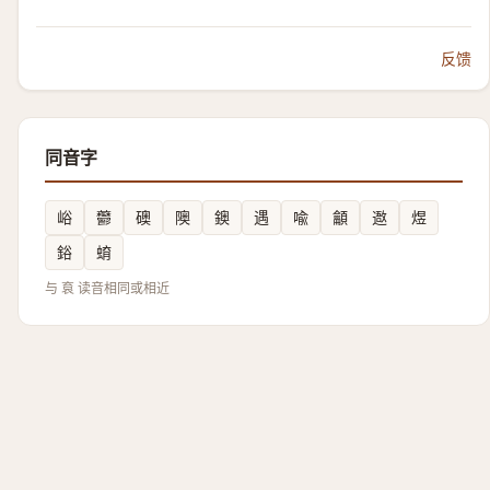
反馈
同音字
峪
䖇
礇
隩
鐭
遇
喩
龥
䢩
煜
鋊
蜟
与 袬 读音相同或相近