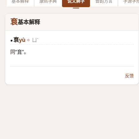
基本解释
康熙字典
说文解字
音韵方言
字源字
袬
基本解释
袬
yù
ㄩˋ
●
同“
育
”。
反馈