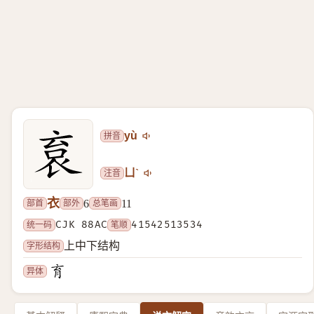
拼音
yù
注音
ㄩˋ
衣
部首
部外
总笔画
6
11
统一码
CJK 88AC
笔顺
41542513534
字形结构
上中下结构
异体