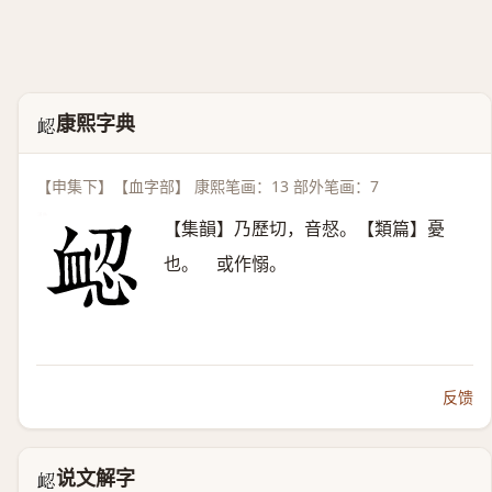
康熙字典
𧖷
【申集下】【血字部】 康熙笔画：13 部外笔画：7
【集韻】乃歷切，音惄。【類篇】憂
也。 或作愵。
反馈
说文解字
𧖷