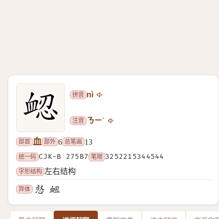
拼音
nì
注音
ㄋㄧˋ
血
部首
部外
总笔画
6
13
统一码
CJK-B 275B7
笔顺
3252215344544
字形结构
左右结构
异体