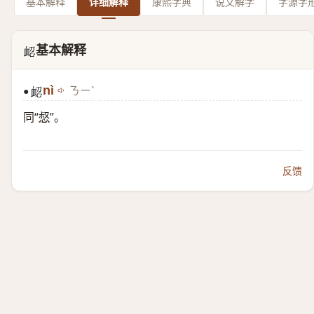
基本解释
详细解释
康熙字典
说文解字
字源字
基本解释
𧖷
nì
ㄋㄧˋ
●
𧖷
同“
惄
”。
反馈