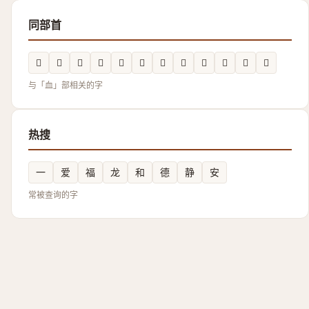
同部首
𧗁
𰳨
𧗂
𧗙
𧗘
𧖬
𧖪
𧗚
𮕝
𲀙
𧗃
𧖧
与「血」部相关的字
热搜
一
爱
福
龙
和
德
静
安
常被查询的字