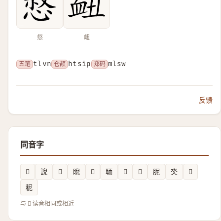
惄
衄
五笔
tlvn
仓颉
htsip
郑码
mlsw
反馈
同音字
𨽦
誽
𪟄
睨
𥺜
聏
𬚠
𮲢
胒
氼
𦮾
秜
与 𧖷 读音相同或相近