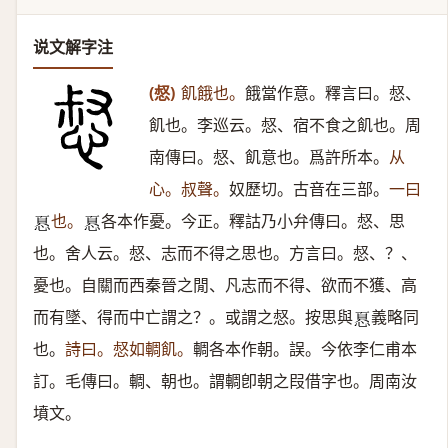
说文解字注
(惄)
飢餓也。
餓當作意。釋言曰。惄、
飢也。李巡云。惄、宿不食之飢也。周
南傳曰。惄、飢意也。爲許所本。
从
心。叔聲。
奴歷切。古音在三部。
一曰
也。
各本作憂。今正。釋詁乃小弁傳曰。惄、思
𢝊
𢝊
也。舍人云。惄、志而不得之思也。方言曰。惄、？、
憂也。自關而西秦晉之閒、凡志而不得、欲而不獲、高
而有墜、得而中亡謂之？。或謂之惄。按思與
義略同
𢝊
也。
詩曰。惄如輖飢。
輖各本作朝。誤。今依李仁甫本
訂。毛傳曰。輖、朝也。謂輖卽朝之叚借字也。周南汝
墳文。