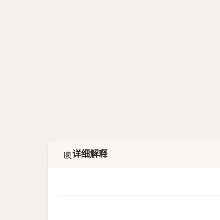
详细解释
𦡙