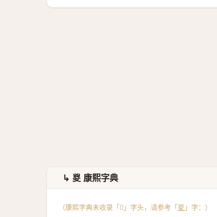
↳ 㚇 康熙字典
（康熙字典未收录「𦡙」字头，请参考「
㚇
」字：）