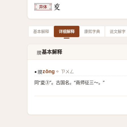
异体
基本解释
详细解释
康熙字典
说文解字
基本解释
𦡙
zōng
ㄗㄨㄥ
●
𦡙
同“
㚇
③”。古国名。“商师征三～。”