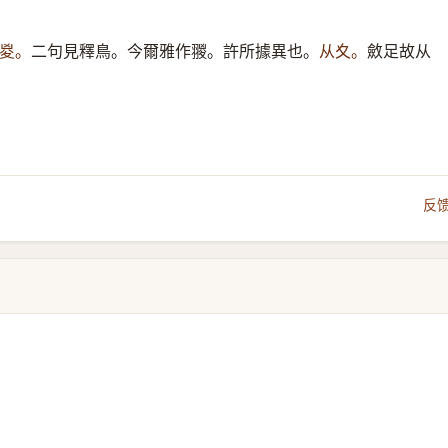
㚇。
二句見釋鳥。今爾雅作翪。許所據異也。
从夊。
斂足故从
反