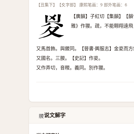
【丑集下】【夊字部】 康熙笔画：9 部外笔画：6
【廣韻】子紅切【集韻】【韻
雅》作翪。疏，不能翺翔遠飛
又馬首飾。與鍐同。【晉書·輿服志】金㚇而方
又國名。三朡。【史記】作㚇。
又作弄切，音糉。義同。別作翪。
说文解字
𦡙