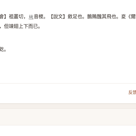
會】祖叢切，
音椶。【說文】斂足也。鵲鵙醜其飛也。㚇《爾
𠀤
，但竦翅上下而已。
釳。
反