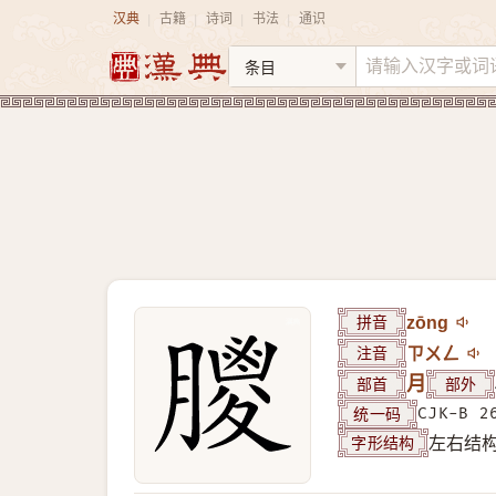
汉典
古籍
诗词
书法
通识
|
|
|
|
拼音
zōng
注音
ㄗㄨㄥ
部首
月
部外
统一码
CJK-B 2
字形结构
左右结