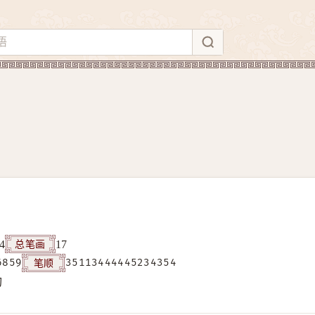
总笔画
4
17
笔顺
6859
35113444445234354
构