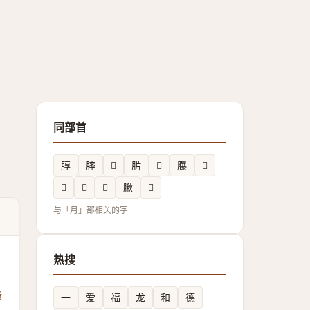
同部首
朜
膟
𣍥
䏒
𦜾
𦢊
𣍠
𦚎
𬛛
𣎌
䐐
𦞽
与「月」部相关的字
热搜
馈
一
爱
福
龙
和
德