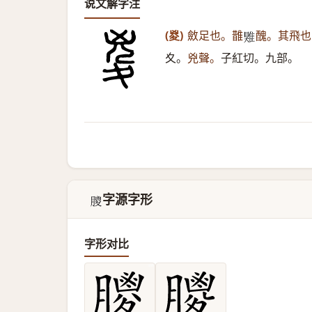
说文解字注
(㚇)
斂足也。䧿
醜。其飛也
𩀎
夊。
兇聲。
子紅切。九部。
字源字形
𦡙
字形对比