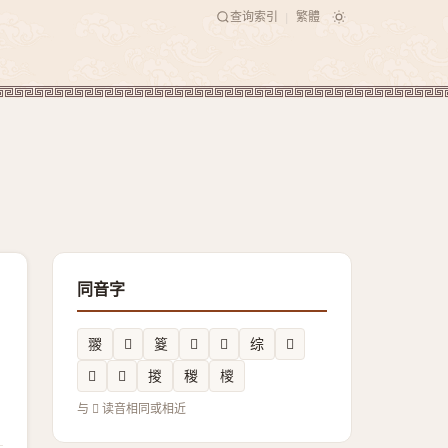
查询索引
繁體
|
同音字
翪
𤏇
䈦
𪎏
𣰁
综
𦆛
𩭤
𣯨
㨑
稯
㯶
与 𦡙 读音相同或相近