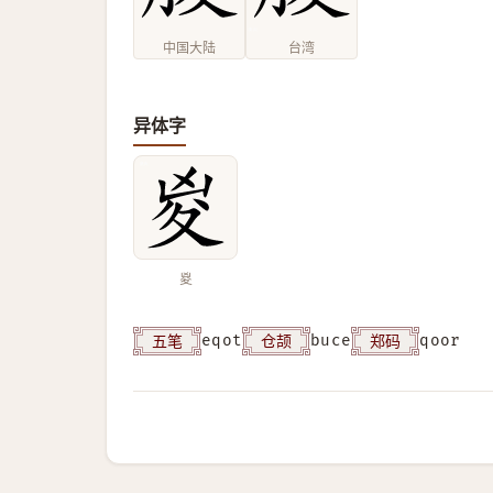
中国大陆
台湾
异体字
㚇
五笔
仓颉
郑码
eqot
buce
qoor