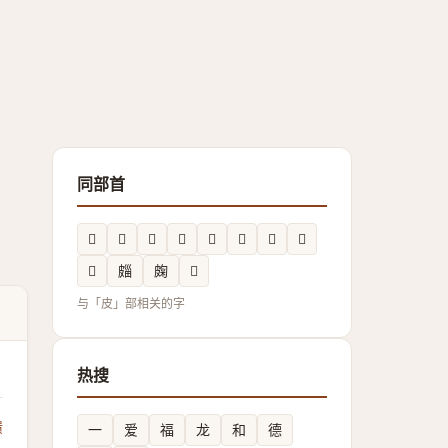
同部首
𥀲
𭽦
𥀍
𤿚
𥀋
𭽰
𱲄
𰤦
𤿆
㿳
龾
𥀴
与「皮」部相关的字
热搜
馈
一
爱
福
龙
和
德