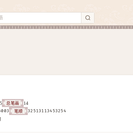
总笔画
5
14
笔顺
5003
32513113453254
构