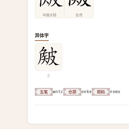
中国大陆
台湾
异体字
𥀄
五笔
仓颉
郑码
wntc
onke
nxmx