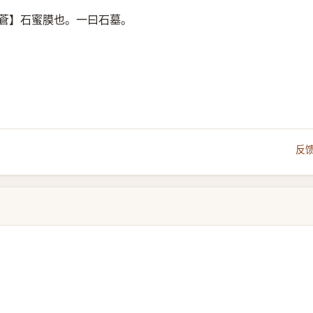
蒼】石蜜膜也。一曰石墓。
反