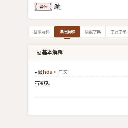
异体
基本解释
详细解释
康熙字典
字源字形
基本解释
𥀃
hòu
ㄏㄡˋ
●
𥀃
石蜜膜。