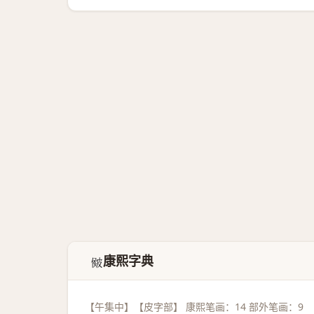
康熙字典
𥀃
【午集中】【皮字部】 康熙笔画：14 部外笔画：9