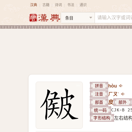
汉典
古籍
诗词
书法
通识
|
|
|
|
拼音
hòu
注音
ㄏㄡˋ
部首
皮
部外
统一码
CJK-B 2
字形结构
左右结