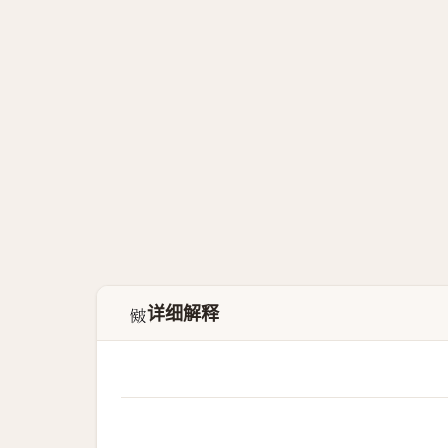
详细解释
𥀃