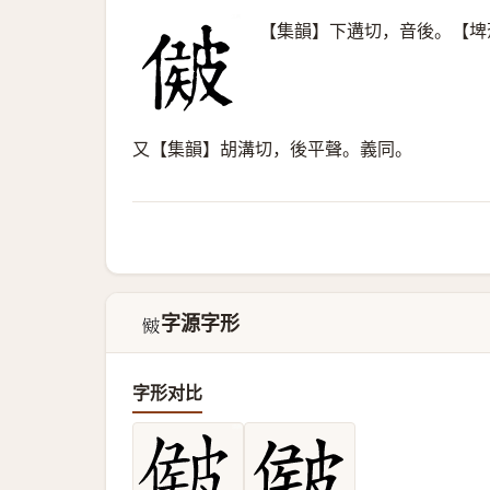
【集韻】下遘切，音後。【埤
又【集韻】胡溝切，後平聲。義同。
字源字形
𥀃
字形对比