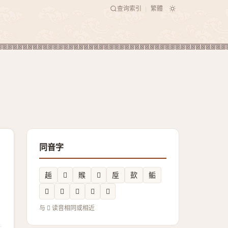
查询索引
繁體
|
同音字
䞧
𠷋
䞀
𠊱
垕
㰻
鲘
𥱌
𪲏
𠩒
𫝗
𫝴
与 𥀃 读音相同或相近