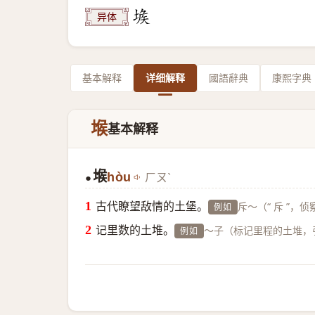
异体
基本解释
详细解释
國語辭典
康熙字典
堠
基本解释
堠
hòu
ㄏㄡˋ
●
古代瞭望敌情的土堡。
斥～（“ 斥 ”
例如
记里数的土堆。
～子（标记里程的土堆，
例如