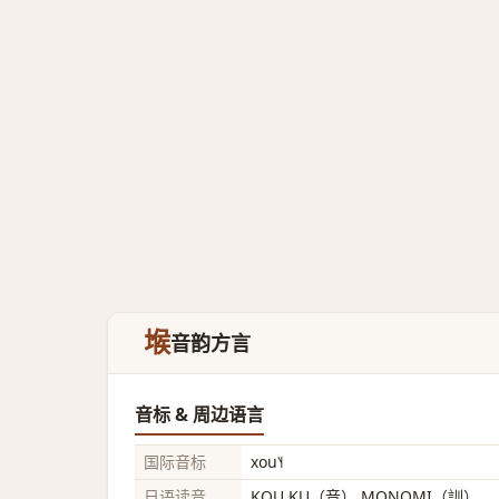
堠
音韵方言
音标 & 周边语言
国际音标
xou˥˧
日语读音
KOU KU（音） MONOMI（訓）