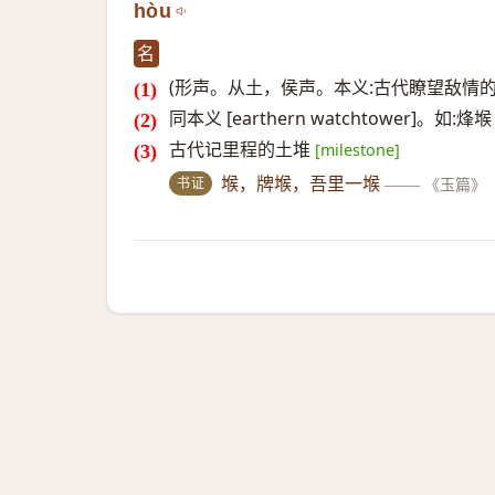
hòu
名
(形声。从土，侯声。本义:古代瞭望敌情的
同本义 [earthern watchtower]。如:烽堠
古代记里程的土堆
[milestone]
书证
堠，牌堠，吾里一堠
——
《玉篇》