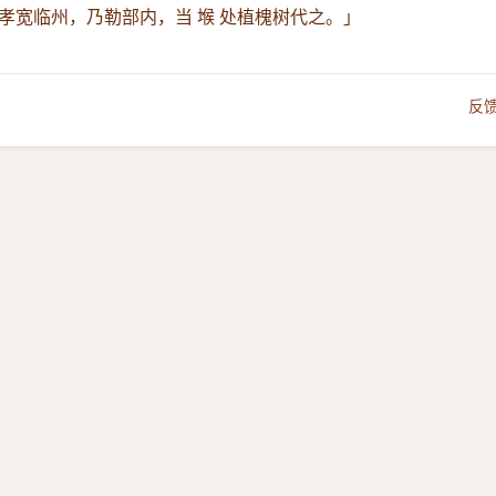
孝宽临州，乃勒部内，当 堠 处植槐树代之。」
反