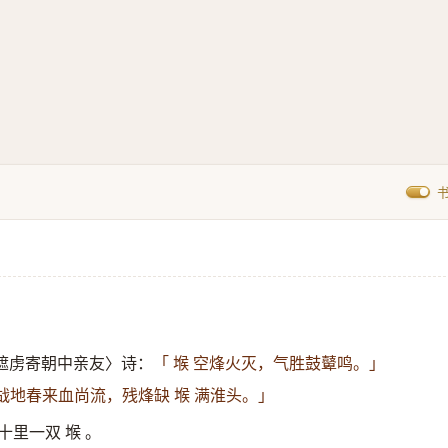
遮虏寄朝中亲友〉诗：
「 堠 空烽火灭，气胜鼓鼙鸣。」
战地春来血尚流，残烽缺 堠 满淮头。」
十里一双 堠 。