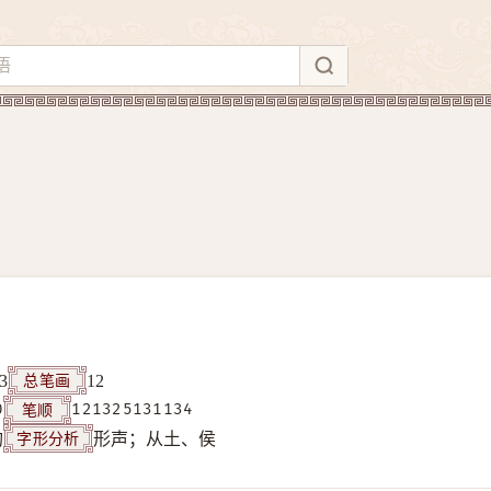
总笔画
3
12
笔顺
0
121325131134
字形分析
构
形声；从土、侯