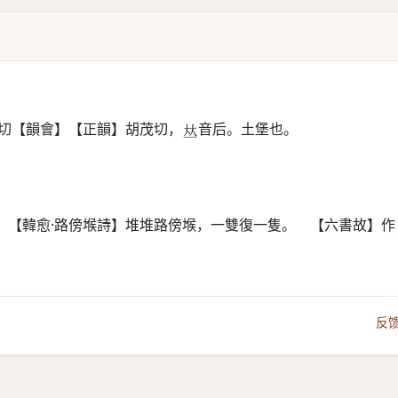
切【韻會】【正韻】胡茂切，
音后。土堡也。
𠀤
。【韓愈·路傍堠詩】堆堆路傍堠，一雙復一隻。 【六書故】作
反