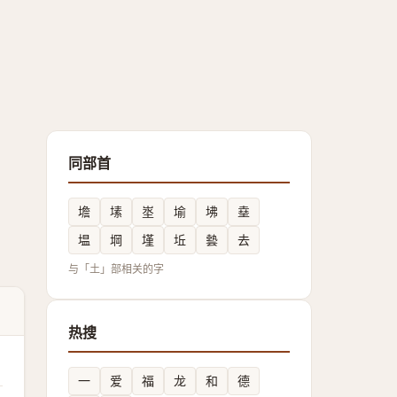
同部首
㙴
塐
埊
堬
坲
㙓
塭
堈
墐
坵
㙯
去
与「土」部相关的字
热搜
一
爱
福
龙
和
德