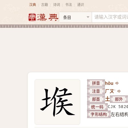
汉典
古籍
诗词
书法
通识
|
|
|
|
拼音
hòu
注音
ㄏㄡˋ
部首
土
部外
统一码
CJK 582
字形结构
左右结