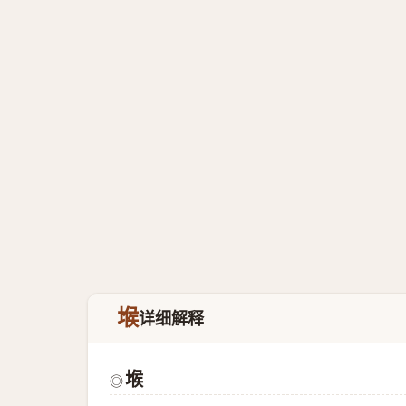
堠
详细解释
堠
◎