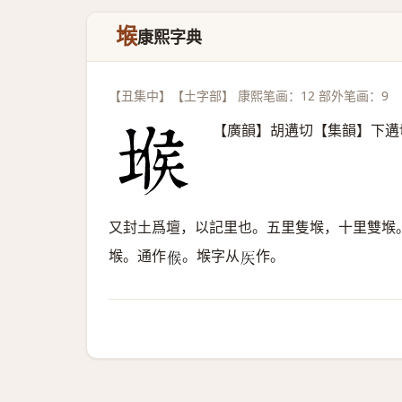
堠
康熙字典
【丑集中】【土字部】 康熙笔画：12 部外笔画：9
【廣韻】胡遘切【集韻】下遘
又封土爲壇，以記里也。五里隻堠，十里雙堠
堠。通作
。堠字从
作。
𠋫
𥎦