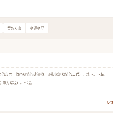
音韵方言
字源字形
，侦察的意思；侦察敌情的建筑物，亦指探测敌情的士兵）。烽～。～鼓。
引申为路程）。～程。
反