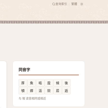
查询索引
繁體
|
同音字
厚
矦
㖃
垕
候
後
䪷
㷞
洉
㰯
茩
逅
与 堠 读音相同或相近