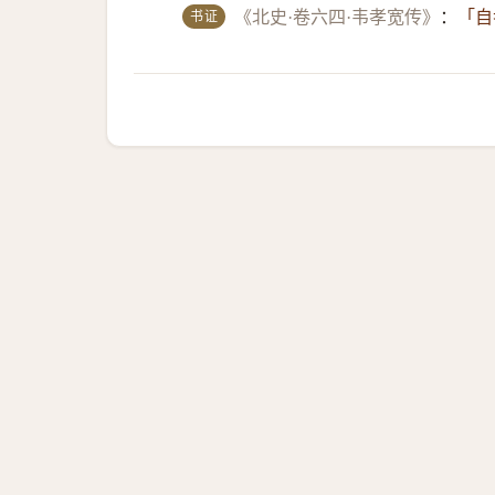
书证
《北史·卷六四·韦孝宽传》
：
「自