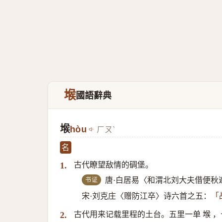
堠
國語辭典
堠
hòu
ㄏㄡˋ
名
古代瞭望敌情的碉堡。
1.
书证
唐·白居易〈和渭北刘大夫借便秋
宋·刘克庄〈赠防江卒〉诗六首之五：
「
古代用来记载里程的土台。五里一单 堠 ，
2.