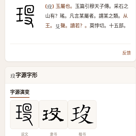
(
)
玉屬也。
玉篇引穆天子傳。采石之
𤣻
山有？瑤。凡言某屬者。謂某之類。
从
王。
聲。讀若？。
莫悖切。十五部。
𪠲
反馈
字源字形
𤣻
字源演变
说文
隶书
楷书