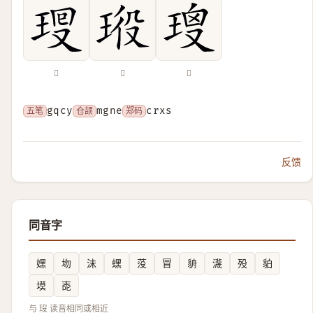
𤥜
𤥞
𤦑
五笔
gqcy
仓颉
mgne
郑码
crxs
反馈
同音字
嫼
圽
沫
蟔
莈
冒
貈
瀎
殁
貃
塻
唜
与 𤣻 读音相同或相近