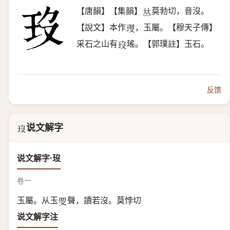
【唐韻】【集韻】
莫勃切，音沒。
𠀤
【說文】本作
，玉屬。【穆天子傳】
𤥜
采石之山有
瑤。【郭璞註】玉石。
𤣻
反馈
说文解字
𤣻
说文解字·𤣻
卷一
玉屬。从玉
聲，讀若沒。莫悖切
𠬸
说文解字注