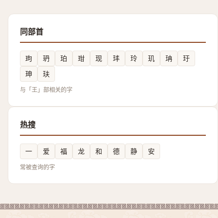
同部首
玽
玬
珀
玵
现
玤
玲
玑
珃
玗
珅
玞
与「王」部相关的字
热搜
一
爱
福
龙
和
德
静
安
常被查询的字