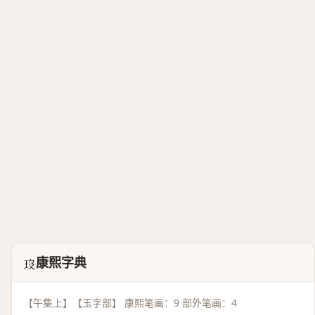
康熙字典
𤣻
【午集上】【玉字部】 康熙笔画：9 部外笔画：4