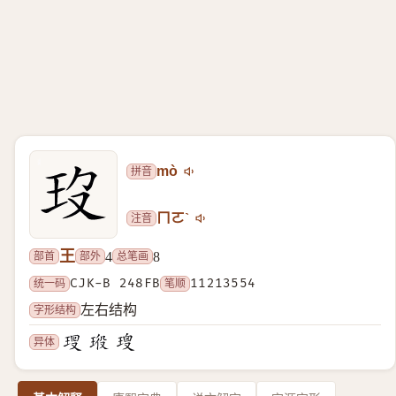
拼音
mò
注音
ㄇㄛˋ
王
部首
部外
总笔画
4
8
统一码
CJK-B 248FB
笔顺
11213554
字形结构
左右结构
异体