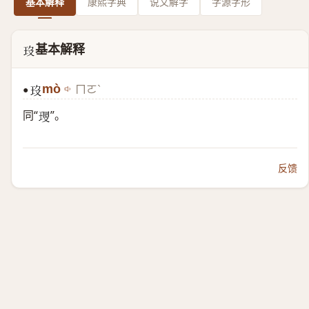
基本解释
康熙字典
说文解字
字源字形
基本解释
𤣻
mò
ㄇㄛˋ
●
𤣻
同“
”。
𤥜
反馈