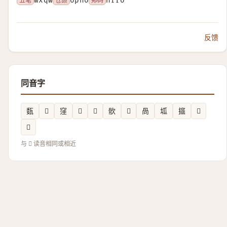
五笔
wxqw
仓颉
opno
郑码
nrro
反馈
同音字
瓾
𤬿
窪
𲩧
𧧊
䯉
𡋉
咼
坬
攨
𲅒
𪜐
与 𣢉 读音相同或相近