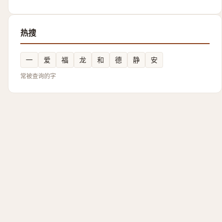
热搜
一
爱
福
龙
和
德
静
安
常被查询的字