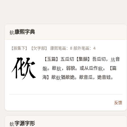
康熙字典
𣢉
【辰集下】【欠字部】 康熙笔画：8 部外笔画：4
【玉篇】五瓜切【集韻】吾瓜切，
音
𠀤
。歄
，弱貌。或从瓜作
。【篇
𩨾
𣢉
𣢚
海】歄
猶歄姽。歄音瓜，姽音娃。
𣢉
反馈
字源字形
𣢉