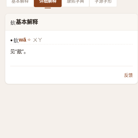
基本解释
详细解释
康熙字典
字源字形
基本解释
𣢉
wā
ㄨㄚ
●
𣢉
见“
歄
”。
反馈