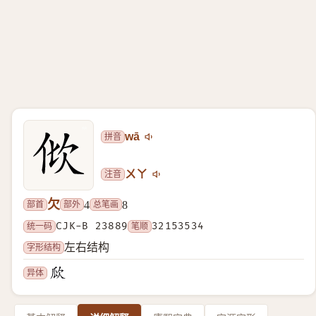
拼音
wā
注音
ㄨㄚ
欠
部首
部外
总笔画
4
8
统一码
CJK-B 23889
笔顺
32153534
字形结构
左右结构
异体