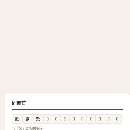
同部首
㱁
歁
㰨
𣤺
𣣷
𣣿
𣤖
𰙗
𣣠
𣣝
𪴫
𣢶
与「欠」部相关的字