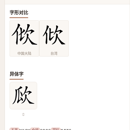
字形对比
中国大陆
台湾
异体字
𣢚