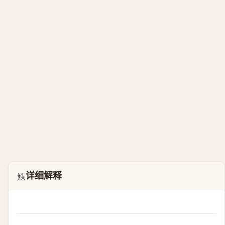
详细解释
𡢎