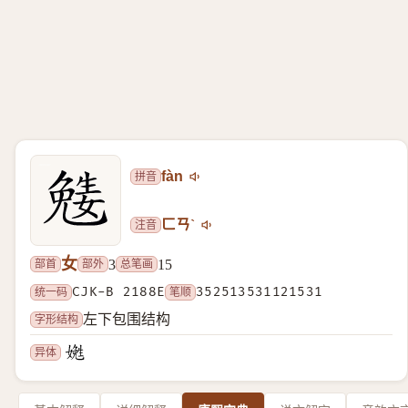
拼音
fàn
注音
ㄈㄢˋ
女
部首
部外
总笔画
3
15
统一码
CJK-B 2188E
笔顺
352513531121531
字形结构
左下包围结构
异体