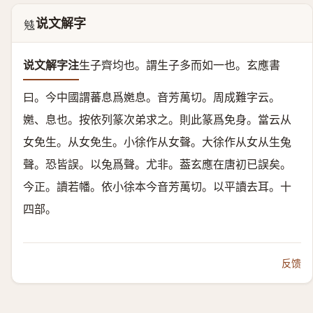
说文解字
𡢎
说文解字注
生子齊均也。
謂生子多而如一也。玄應書
曰。今中國謂蕃息爲嬎息。音芳萬切。周成難字云。
嬎、息也。按依列篆次弟求之。則此篆爲免身。當云从
女免生。
从女免生。
小徐作从女
聲。大徐作从女从生兔
聲。恐皆誤。以兔爲聲。尤非。葢玄應在唐初已誤矣。
今正。
讀若幡。
依小徐本今音芳萬切。以平讀去耳。十
四部。
反馈