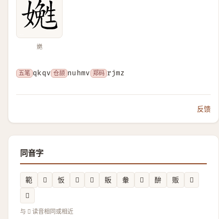
嬎
五笔
qkqv
仓颉
nuhmv
郑码
rjmz
反馈
同音字
範
𪾑
㤆
𡗹
𩨩
販
軬
𤭍
䣲
贩
𡎊
𨠒
与 𡢎 读音相同或相近