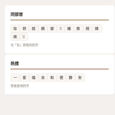
同部首
㚢
妳
娧
嫡
妿
𡜴
㜠
妷
㜔
嫴
㛨
𡣻
与「女」部相关的字
热搜
一
爱
福
龙
和
德
静
安
常被查询的字