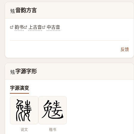
音韵方言
𡢎
韵书
上古音
中古音
反馈
字源字形
𡢎
字源演变
说文
楷书