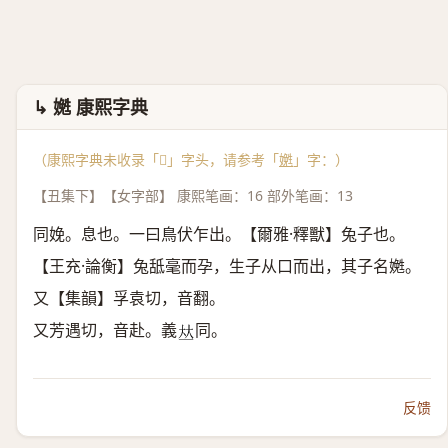
↳ 嬎 康熙字典
（康熙字典未收录「𡢎」字头，请参考「
嬎
」字：）
【丑集下】【女字部】 康熙笔画：16 部外笔画：13
同娩。息也。一曰鳥伏乍出。【爾雅·釋獸】兔子也。
【王充·論衡】兔䑛毫而孕，生子从口而出，其子名嬎。
又【集韻】孚袁切，音翻。
又芳遇切，音赴。義
同。
𠀤
反馈