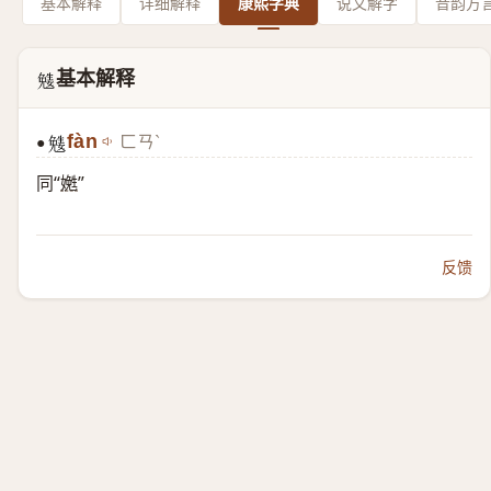
基本解释
详细解释
康熙字典
说文解字
音韵方
基本解释
𡢎
fàn
ㄈㄢˋ
●
𡢎
同“
嬎
”
反馈