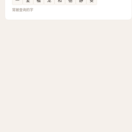
一
爱
福
龙
和
德
静
安
常被查询的字