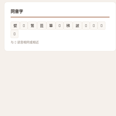
同音字
嬖
𪺶
鷩
萞
篳
𬩮
䄶
詖
𤑐
𩊰
𩫜
𩩨
与 𡚁 读音相同或相近