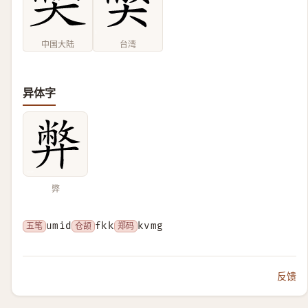
中国大陆
台湾
异体字
弊
五笔
umid
仓颉
fkk
郑码
kvmg
反馈