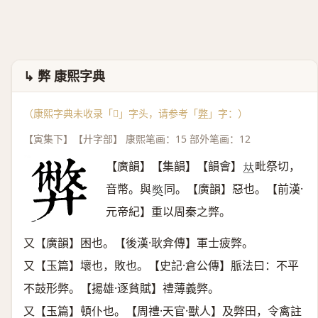
↳ 弊 康熙字典
（康熙字典未收录「𡚁」字头，请参考「
弊
」字：）
【寅集下】【廾字部】 康熙笔画：15 部外笔画：12
【廣韻】【集韻】【韻會】
毗祭切，
𠀤
音幣。與
同。【廣韻】惡也。【前漢·
𡚁
元帝紀】重以周秦之弊。
又【廣韻】困也。【後漢·耿弇傳】軍士疲弊。
又【玉篇】壞也，敗也。【史記·倉公傳】脈法曰：不平
不鼓形弊。【揚雄·逐貧賦】禮薄義弊。
又【玉篇】頓仆也。【周禮·天官·獸人】及弊田，令禽註