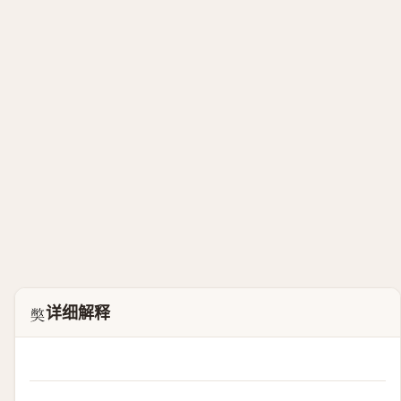
详细解释
𡚁