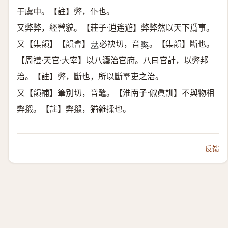
于虞中。【註】弊，仆也。
又弊弊，經營貌。【莊子·逍遙遊】弊弊然以天下爲事。
又【集韻】【韻會】
必袂切，音
。【集韻】斷也。
𠀤
𡚁
【周禮·天官·大宰】以八灋治官府。八曰官計，以弊邦
治。【註】弊，斷也，所以斷羣吏之治。
又【韻補】筆別切，音鼈。【淮南子·俶眞訓】不與物相
弊摋。【註】弊摋，猶雜揉也。
反馈