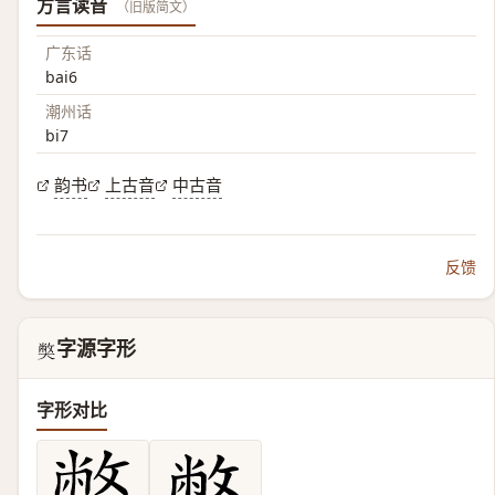
方言读音
（旧版简文）
广东话
bai6
潮州话
bi7
韵书
上古音
中古音
反馈
字源字形
𡚁
字形对比