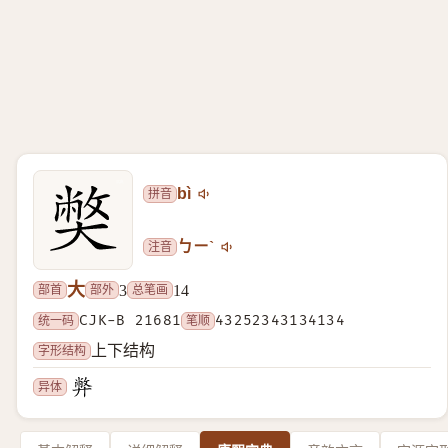
拼音
bì
注音
ㄅㄧˋ
大
部首
部外
总笔画
3
14
统一码
CJK-B 21681
笔顺
43252343134134
字形结构
上下结构
异体