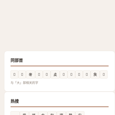
同部首
𡘕
𭑞
奢
𡚋
𰋬
奌
𡘔
𱘲
𡗙
𱘾
𡘓
𲚿
与「大」部相关的字
热搜