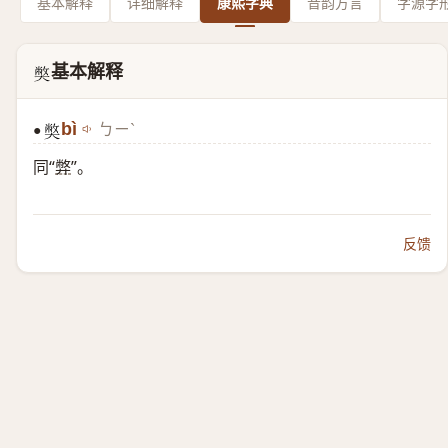
基本解释
详细解释
康熙字典
音韵方言
字源字
基本解释
𡚁
bì
ㄅㄧˋ
●
𡚁
同“
弊
”。
反馈