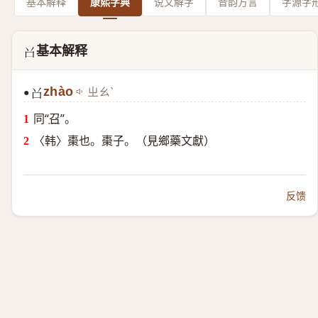
基本解释
康熙字典
说文解字
音韵方言
字源字
基本解释
𠮦
zhào
ㄓㄠˋ
●
𠮦
同“
召
”。
〈韩〉棗也。棗子。（見鄉藥文獻）
反馈