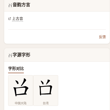
音韵方言
𠮦
上古音
反馈
字源字形
𠮦
字形对比
中国大陆
台湾