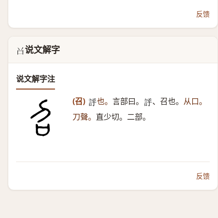
反馈
说文解字
𠮦
说文解字注
(召)
也。
言部曰。
、召也。
从口。
𧦝
𧦝
刀聲。
直少切。二部。
反馈