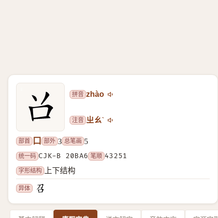
拼音
zhào
注音
ㄓㄠˋ
口
部首
部外
总笔画
3
5
统一码
CJK-B 20BA6
笔顺
43251
字形结构
上下结构
异体