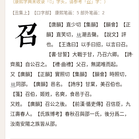
（康熙字典未收录「𠮦」字头，请参考「
召
」字：）
【丑集上】【口字部】 康熙笔画：5 部外笔画：2
【唐韻】直少切【集韻】【韻會】【正
韻】直笑切，
潮去聲。【說文】評
𠀤
也。【王逸曰】以手曰招，以言曰召。
【書·甘誓】大戰于甘，乃召六卿。【詩·
齊風】自公召之。【禮·曲禮】父召，無諾唯而起。
又【廣韻】【正韻】實照切【集韻】【韻會】時照切，
同邵。【廣韻】邑名。【詩序】甘棠，美召伯也。
𠀤
【箋】召伯，姬姓，名奭，食邑于召。
又姓。【廣韻】召公之後。【前漢·循吏傳】召信臣，九
江壽春人。【氏族博考】春秋召與邵一氏，後分爲二，
汝南安陽之族皆从邵。