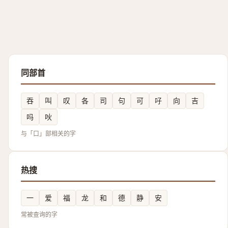
同部首
吞
叫
叹
各
司
句
可
吇
向
吉
吗
吙
与「口」部相关的字
热搜
一
爱
福
龙
和
德
静
安
常被查询的字