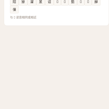
䧂
㹿
濯
㫤
诏
𡐸
𤙔
箌
𠡲
𠕭
䑲
㑿
与 𠮦 读音相同或相近