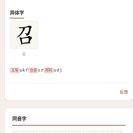
异体字
召
五笔
ukf
仓颉
cr
郑码
udj
反馈
同音字