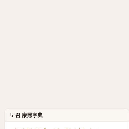
↳ 召 康熙字典