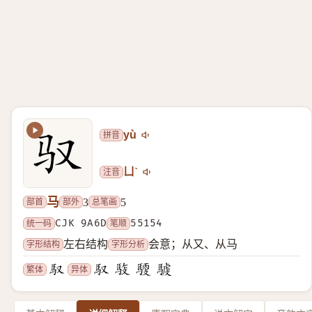
拼音
yù
注音
ㄩˋ
马
部首
部外
总笔画
3
5
统一码
CJK 9A6D
笔顺
55154
字形结构
字形分析
左右结构
会意；从又、从马
繁体
异体