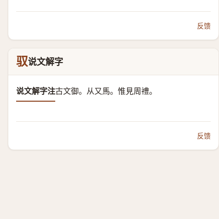
反馈
驭
说文解字
说文解字注
古文御。从又馬。
惟見周禮。
反馈