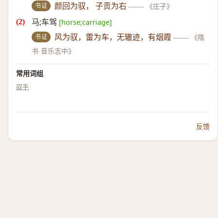
书证
颜回为驭， 子贡为右
——
《庄子》
马;车驾
[horse;carriage]
书证
风为驭，雷为车，无辙迹，有烟霞
——
《隋
书·音乐志中》
常用词组
驭手
反馈