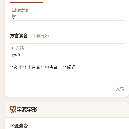
国际音标
jy˥˧
方言读音
（旧版简文）
广东话
jyu6
韵书
上古音
中古音
闽语
|
反馈
驭
字源字形
字源演变