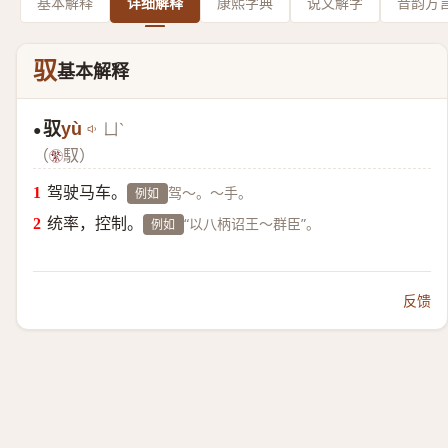
基本解释
详细解释
康熙字典
说文解字
音韵方
驭
基本解释
驭
yù
ㄩˋ
●
（
馭）
驾驶马车。
驾～。～手。
例如
统率，控制。
“以八柄诏王～群臣”。
例如
反馈