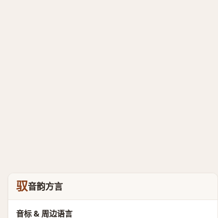
驭
音韵方言
音标 & 周边语言