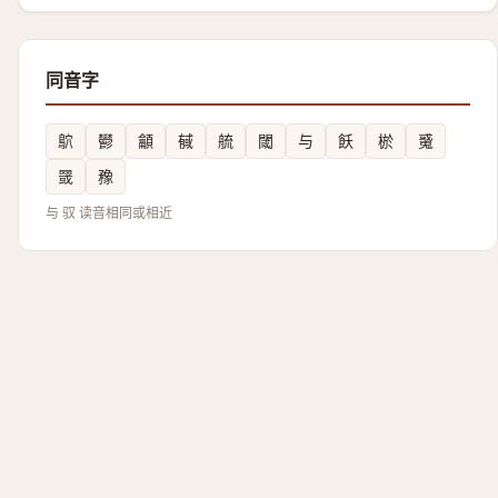
同音字
鴥
鬰
龥
戫
艈
閾
与
飫
棜
䰥
䍞
䂊
与 驭 读音相同或相近