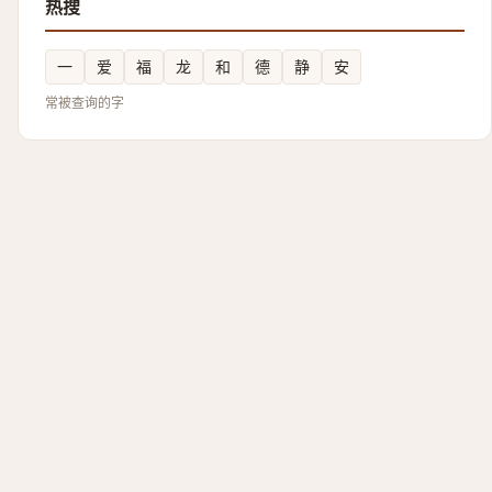
热搜
一
爱
福
龙
和
德
静
安
常被查询的字