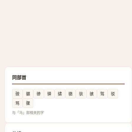
同部首
䯃
骣
骖
驿
骕
骆
驮
骇
驾
驳
骂
骤
与「马」部相关的字