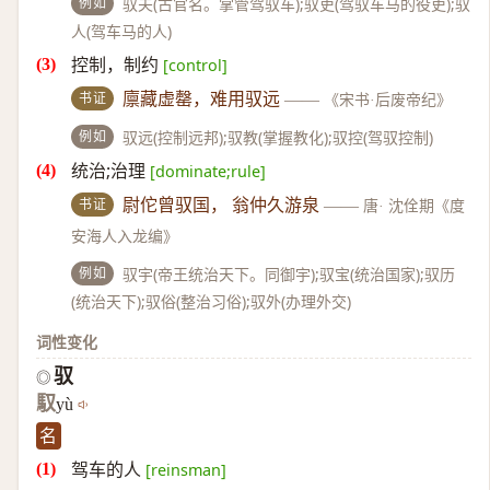
例如
驭夫(古官名。掌管驾驭车);驭吏(驾驭车马的役吏);驭
人(驾车马的人)
控制，制约
[control]
书证
廪藏虚罄，难用驭远
——
《宋书·后废帝纪》
例如
驭远(控制远邦);驭教(掌握教化);驭控(驾驭控制)
统治;治理
[dominate;rule]
书证
尉佗曾驭国， 翁仲久游泉
——
唐· 沈佺期《度
安海人入龙编》
例如
驭宇(帝王统治天下。同御宇);驭宝(统治国家);驭历
(统治天下);驭俗(整治习俗);驭外(办理外交)
词性变化
驭
◎
馭
yù
名
驾车的人
[reinsman]