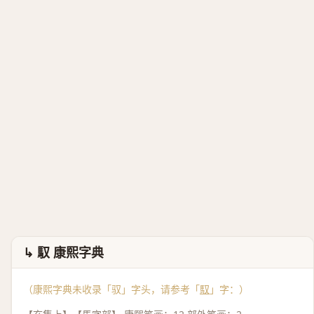
↳ 馭 康熙字典
（康熙字典未收录「驭」字头，请参考「
馭
」字：）