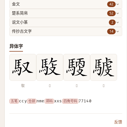
42
金文
52
楚系简帛
2
说文小篆
14
传抄古文字
异体字
馭
𩣓
𩤳
𩤾
五笔
ccy
仓颉
nme
郑码
xxs
四角号码
77140
反馈