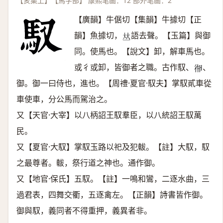
【亥集上】【馬字部】 康熙笔画：12 部外笔画：2
【廣韻】牛倨切【集韻】牛據切【正
韻】魚據切，
語去聲。【玉篇】與御
𠀤
同。使馬也。【說文】卸，解車馬也。
或彳或卸，皆御者之職。古作馭、
、
𢓷
御。御一曰侍也，進也。【周禮·夏官·馭夫】掌馭貳車從
車使車，分公馬而駕治之。
又【天官·大宰】以八柄詔王馭羣臣，以八統詔王馭萬
民。
又【夏官·大馭】掌馭玉路以祀及犯軷。【註】大馭，馭
之最尊者。軷，祭行道之神也。通作御。
又【地官·保氏】五馭。【註】一鳴和鸞，二逐水曲，三
過君表，四舞交衢，五逐禽左。【正韻】詩書皆作御。
御與馭，義同者不得重押，義異者非。