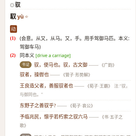
驭
◎
馭
yù
动
(会意。从又，从马。又，手。用手驾御马匹。本义:
驾御车马)
同本义
[drive a carriage]
书证
驭，使马也。驭，古文御
——
《广韵》
驭者，操辔也
——
《管子·形势解》
王良造父者，善服驭者也
——
《荀子·王霸》
注:“驭，
与御同也。”
东野子之善驭乎?
——
《荀子·哀公》
予临兆民，懔乎若朽索之驭六马
——
《书·五子之
歌》