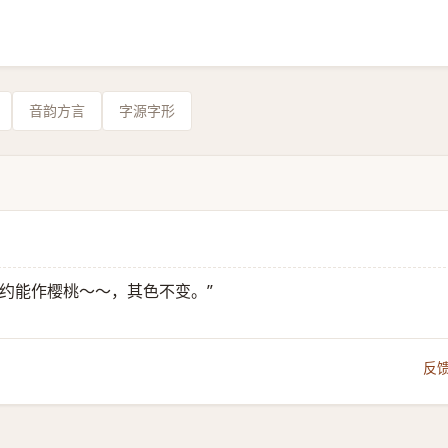
音韵方言
字源字形
韩约能作樱桃～～，其色不变。”
反