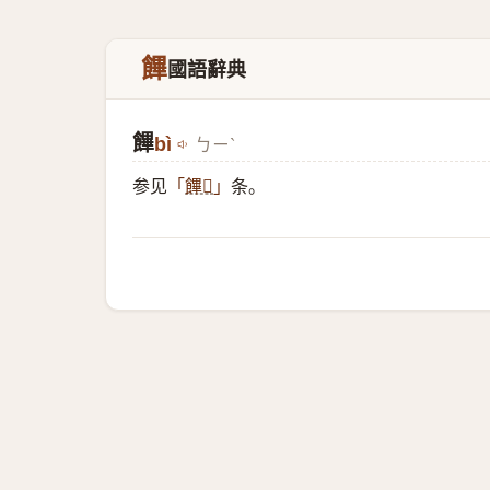
饆
國語辭典
饆
bì
ㄅㄧˋ
参见
条。
「
饆𫗩
」