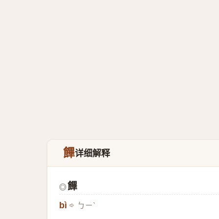
饆
详细解释
饆
◎
bì
ㄅㄧˋ