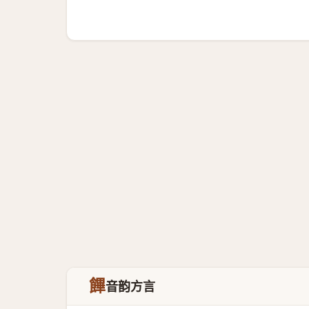
饆
音韵方言