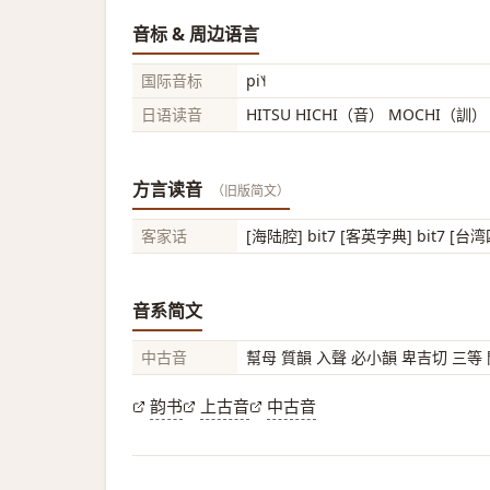
音标 & 周边语言
国际音标
pi˥˧
日语读音
HITSU HICHI（音） MOCHI（訓）
方言读音
（旧版简文）
客家话
[海陆腔] bit7 [客英字典] bit7 [台湾
音系简文
中古音
幫母 質韻 入聲 必小韻 卑吉切 三等
韵书
上古音
中古音