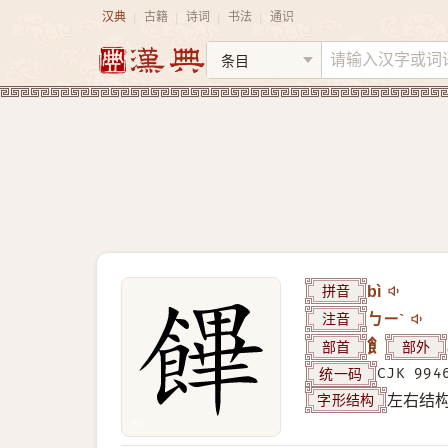
汉典
古籍
诗词
书法
通识
|
|
|
|
拼音
bì
注音
ㄅㄧˋ
部首
飠
部外
统一码
CJK 994
字形结构
左右结