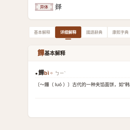
异体
基本解释
详细解释
國語辭典
康熙字典
饆
基本解释
饆
bì
ㄅㄧˋ
●
〔～饠（ luó ）〕古代的一种夹馅面饼，如“