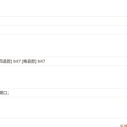
四县腔] bit7 [梅县腔] bit7
 開口；
反