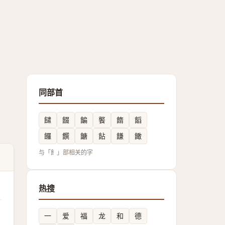
同部首
䭤
餟
䭏
饏
䭉
饀
饠
饌
餹
䬯
䭑
䭛
与「飠」部相关的字
热搜
一
爱
福
龙
和
德