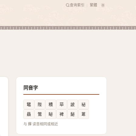
查询索引
繁體
|
同音字
鼊
陛
䊧
荜
詖
袐
贔
鷩
䀣
裨
飶
萆
与 饆 读音相同或相近