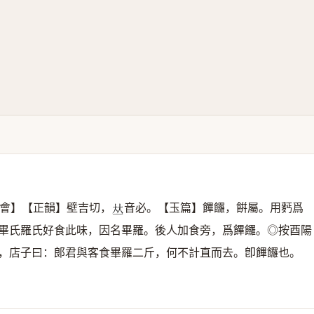
會】【正韻】壁吉切，
音必。【玉篇】饆饠，餠屬。用麫爲
𠀤
畢氏羅氏好食此味，因名畢羅。後人加食旁，爲饆饠。◎按酉陽
醒，店子曰：郞君與客食畢羅二斤，何不計直而去。卽饆饠也。