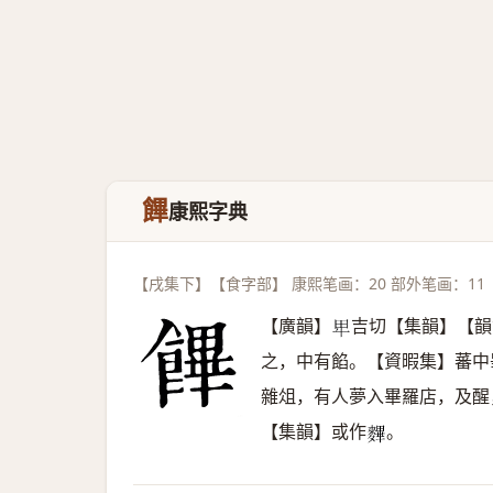
饆
康熙字典
【戌集下】【食字部】 康熙笔画：20 部外笔画：11
【廣韻】
吉切【集韻】【韻
𤰞
之，中有餡。【資暇集】蕃中
雜俎，有人夢入畢羅店，及
【集韻】或作
。
𪍪