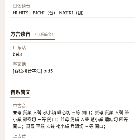
日语读音
HI HITSU BICHI（音） NIGIRI（訓）
方言读音
（旧版简文）
广东话
bei3
客家话
[客语拼音字汇] bid5
音系简文
中古音
並母 質韻 入聲 邲小韻 毗必切 三等 開口；幫母 質韻 入聲 筆
小韻 鄙密切 三等 開口；並母 屑韻 入聲 蹩小韻 蒲結切 四等
開口；幫母 至韻 去聲 祕小韻 兵媚切 三等 開口；
上古音