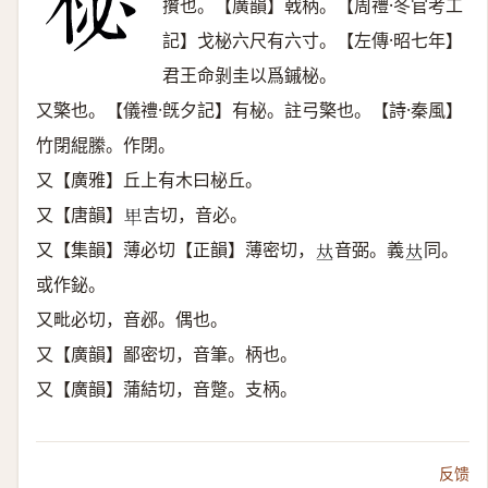
攢也。【廣韻】戟柄。【周禮·冬官考工
記】戈柲六尺有六寸。【左傳·昭七年】
君王命剝圭以爲鏚柲。
又檠也。【儀禮·旣夕記】有柲。註弓檠也。【詩·秦風】
竹閉緄縢。作閉。
又【廣雅】丘上有木曰柲丘。
又【唐韻】
吉切，音必。
𤰞
又【集韻】薄必切【正韻】薄密切，
音弼。義
同。
𠀤
𠀤
或作鉍。
又毗必切，音邲。偶也。
又【廣韻】鄙密切，音筆。柄也。
又【廣韻】蒲結切，音蹩。支柄。
反馈