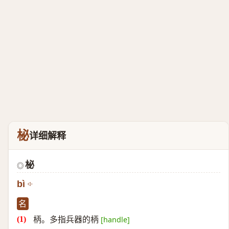
柲
详细解释
柲
◎
bì
名
柄。多指兵器的柄
[handle]