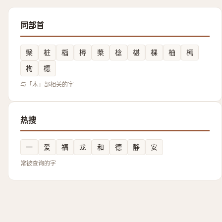
同部首
檗
桩
椔
樳
槳
棯
椹
棵
柚
㯊
栒
㯖
与「木」部相关的字
热搜
一
爱
福
龙
和
德
静
安
常被查询的字