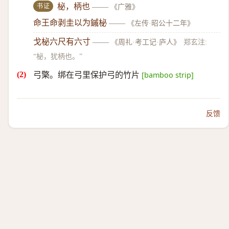
书证
柲，柄也
——
《广雅》
命王命剥圭以为鏚柲
——
《左传·昭公十二年》
戈柲六尺有六寸
——
《周礼·考工记·庐人》
郑玄注:
“柲，犹柄也。”
弓檠。绑在弓里保护弓的竹片
[bamboo strip]
反馈