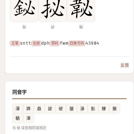
鉍
㧙
䪐
五笔
sntt
仓颉
dph
郑码
fwm
四角号码
43904
反馈
同音字
潷
婢
贔
詖
被
翍
濞
肶
驆
獙
䭱
滭
与 柲 读音相同或相近