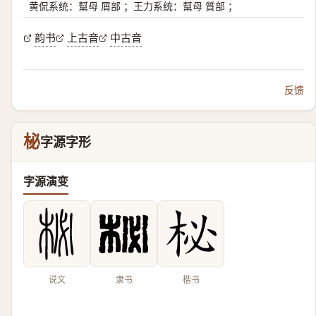
黄侃系统：幫母 屑部 ；王力系统：幫母 質部 ；
韵书
上古音
中古音
反馈
柲
字源字形
字源演变
说文
隶书
楷书