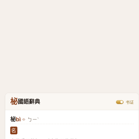
柲
國語辭典
书证
柲
bì
ㄅㄧˋ
名