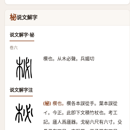
柲
说文解字
说文解字·柲
卷六
欑也。从木必聲。兵媚切
说文解字注
(柲)
欑也。
欑各本誤從手。葉本誤從
イ。今正。此卽下文積竹杖也。考工
記。廬人爲廬器。戈柲六尺有六寸。殳