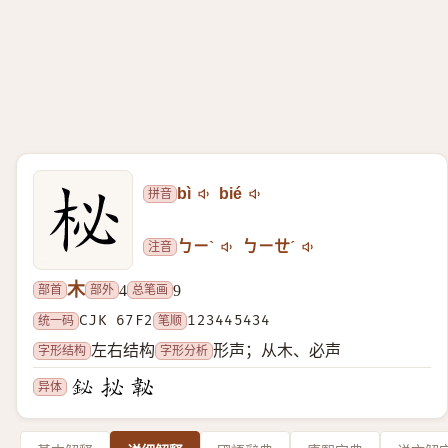
拼音
bì
bié
注音
ㄅㄧˋ
ㄅㄧㄝˊ
木
部首
部外
总笔画
4
9
统一码
CJK 67F2
笔顺
123445434
字形结构
字形分析
左右结构
形声；从木、必声
异体