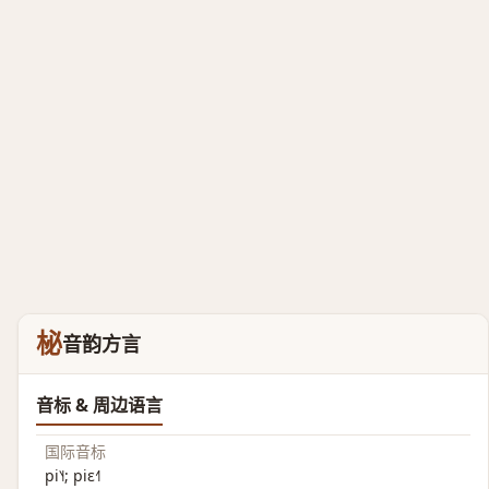
柲
音韵方言
音标 & 周边语言
国际音标
pi˥˧; piɛ˧˥