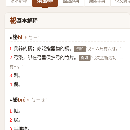
基本解释
详细解释
國語辭典
康熙字典
说文解
柲
基本解释
柲
bì
ㄅㄧˋ
●
兵器的柄；亦泛指器物的柄。
“戈～六尺有六寸。”
例如
弓檠，绑在弓里保护弓的竹片。
“弓矢之新沽功……
例如
有～。”
刺。
偶。
柲
bié
ㄅㄧㄝˊ
●
拗。
戾。
手推物。