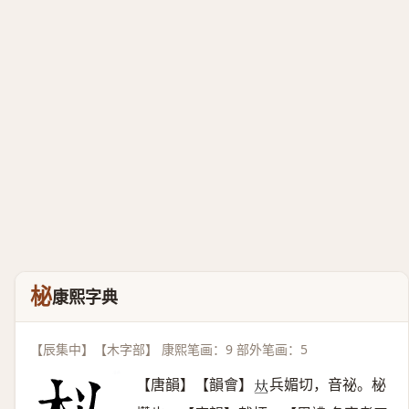
柲
康熙字典
【辰集中】【木字部】 康熙笔画：9 部外笔画：5
【唐韻】【韻會】
兵媚切，音祕。柲
𠀤