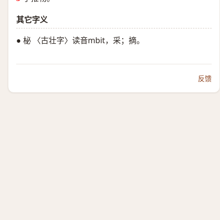
其它字义
● 柲 〈古壮字〉读音mbit，采；摘。
反馈