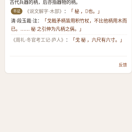
古代兵器的柄，后亦指器物的柄。
书证
《说文解字·木部》
：
「 柲 ，𪴙也。」
清·段玉裁·注：
「戈戟矛柄皆用积竹杖，不比他柄用木而
已。…… 柲 之引伸为凡柄之偁。」
《周礼·冬官考工记·庐人》
：
「戈 柲 ，六尺有六寸。」
反馈