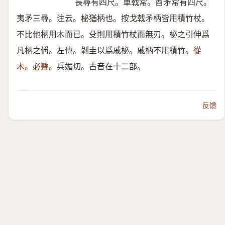
長尋有四尺。車戟常。酋矛常有四尺。
夷矛三尋。注云。柲猶柄也。按戈戟矛柄皆用積竹杖。
不比他柄用木而已。殳則用積竹杖而無刃。柲之引伸爲
凡柄之偁。左傳。剝圭以爲戚柲。戚柄不用積竹。
從
木。必聲。
兵媚切。古音在十二部。
反馈