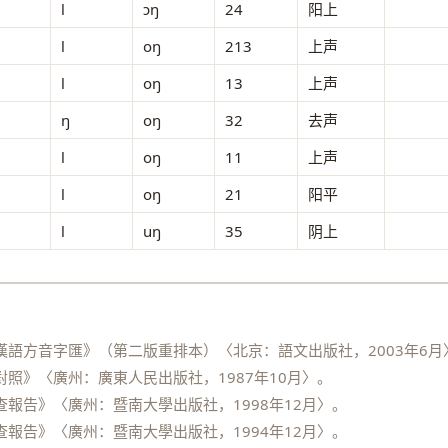
l
ɔŋ
24
阳上
l
oŋ
213
上声
l
oŋ
13
上声
ŋ
oŋ
32
去声
l
oŋ
11
上声
l
oŋ
21
阳平
l
uŋ
35
阴上
語方音字匯》（第二版重排本）〈北京：語文出版社，2003年6月
照》〈廣州：廣東人民出版社，1987年10月〉。
報告》〈廣州：暨南大學出版社，1998年12月〉。
報告》〈廣州：暨南大學出版社，1994年12月〉。