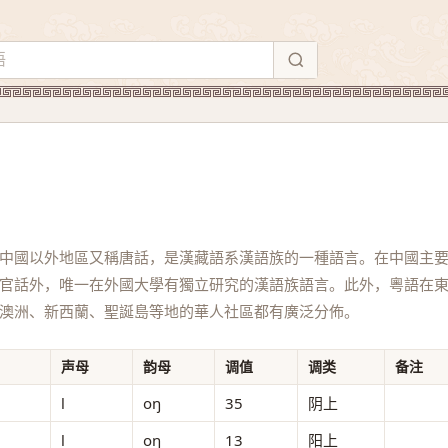
中國以外地區又稱唐話，是漢藏語系漢語族的一種語言。在中國主
官話外，唯一在外國大學有獨立研究的漢語族語言。此外，粵語在
澳洲、新西蘭、聖誕島等地的華人社區都有廣泛分佈。
声母
韵母
调值
调类
备注
l
oŋ
35
阴上
l
oŋ
13
阳上