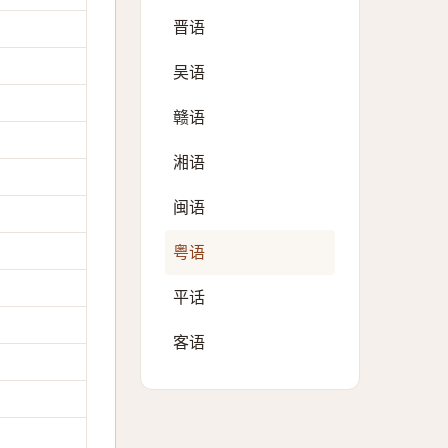
晋语
吴语
赣语
湘语
闽语
粤语
平话
客语