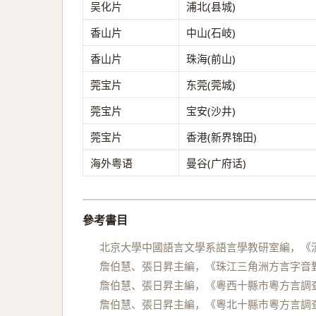
吴化片
浦北(县城)
香山片
中山(石岐)
香山片
珠海(前山)
莞宝片
东莞(莞城)
莞宝片
宝安(沙井)
莞宝片
香港(新界锦田)
海外粤语
曼谷(广府话)
參考書目
北京大學中國語言文學系語言學教研室編，《漢
詹伯慧、張日昇主編，《珠江三角洲方言字音對
詹伯慧、張日昇主編，《粵西十縣市粵方言調查
詹伯慧、張日昇主編，《粵北十縣市粵方言調查