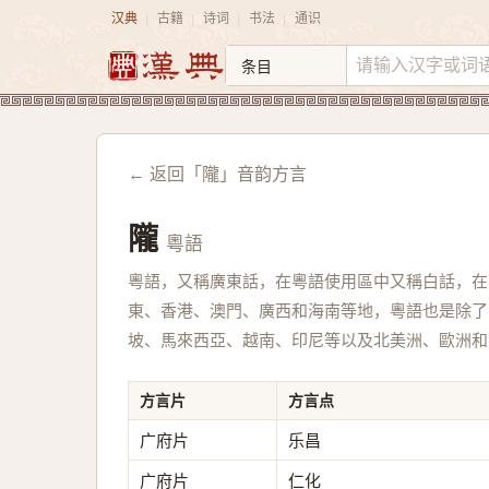
汉典
古籍
诗词
书法
通识
|
|
|
|
← 返回「隴」音韵方言
隴
粵語
粵語，又稱廣東話，在粵語使用區中又稱白話，在
東、香港、澳門、廣西和海南等地，粵語也是除了
坡、馬來西亞、越南、印尼等以及北美洲、歐洲和
方言片
方言点
广府片
乐昌
广府片
仁化