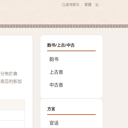
查询索引
繁體
|
韵书/上古/中古
韵书
上古音
要分佈於廣
東南亞的新加
中古音
方言
官话