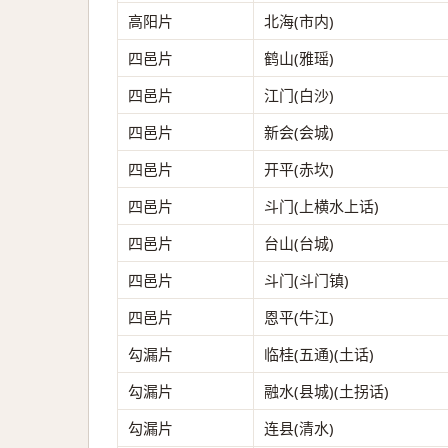
高阳片
北海(市内)
四邑片
鹤山(雅瑶)
四邑片
江门(白沙)
四邑片
新会(会城)
四邑片
开平(赤坎)
四邑片
斗门(上横水上话)
四邑片
台山(台城)
四邑片
斗门(斗门镇)
四邑片
恩平(牛江)
勾漏片
临桂(五通)(土话)
勾漏片
融水(县城)(土拐话)
勾漏片
连县(清水)