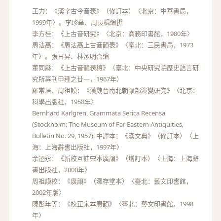
王力：《漢字古今音表》（修訂本）〈北京：中華書局，
1999年〉。李珍華、周長楫編撰
李方桂：《上古音研究》〈北京：商務印書館，1980年〉
周法高：《周法高上古音韻表》〈臺北：三民書局，1973
年〉。張日昇、林潔明合編
董同龢：《上古音韻表稿》〈臺北：中央研究院歷史語言研
究所專刊甲種之廿一，1967年）
羅常培、周祖謨：《漢魏晉南北朝韻部演變研究》〈北京：
科學出版社，1958年〉
Bernhard Karlgren, Grammata Serica Recensa
(Stockholm: The Museum of Far Eastern Antiquities,
Bulletin No. 29, 1957). 中譯本：《漢文典》（修訂本）〈上
海：上海辭書出版社，1997年〉
余迺永：《新校互註宋本廣韻》（增訂本）〈上海：上海辭
書出版社，2000年〉
周祖謨校：《廣韻》（澤存堂本）〈臺北：藝文印書館，
2002年版〉
陳彭年等：《校正宋本廣韻》〈臺北：藝文印書館，1998
年〉