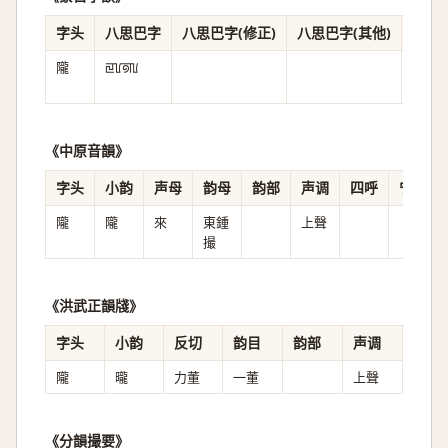
字头
八思巴字
八思巴字(修正)
八思巴字(其他)
音译
隴
ꡙꡦꡟꡃ
《中原音韻》
字头
小韵
声母
韵母
韵部
声调
四呼
宁继福
隴
隴
來
東鍾
上聲
撮
《洪武正韻牋》
字头
小韵
反切
韵目
韵部
声调
隴
曨
力董
一董
上聲
《分韻撮要》