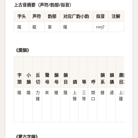
上古音摘要（声符/韵部/拟音）
字头
声符
韵部
对应广韵小韵
拟音
注解
隴
龍
東
隴
roŋʔ
《廣韻》
字
小
反
聲
韻
韻
韻
韻
廣韻
頭
韻
切
母
母
目
調
等
呼
系
攝
目次
隴
隴
力
來
鍾
腫
上
三
開
鍾
通
上二
l
踵
聲
等
口
腫
i̯w
o
ŋ
《蒙古字韻》