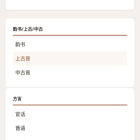
韵书/上古/中古
韵书
上古音
中古音
方言
官话
晋语