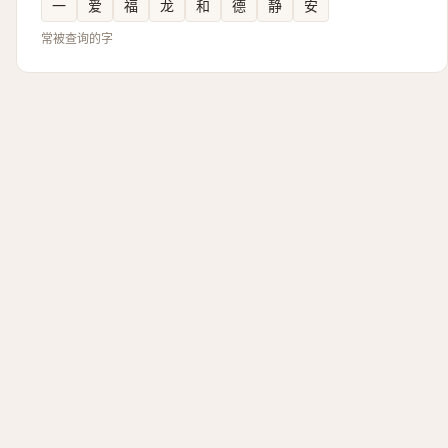
一
爱
福
龙
和
德
静
安
常被查询的字