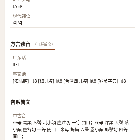
LYEK
现代韩语
력 역
方言读音
（旧版简文）
广东话
lik1
客家话
[海陆腔] lit8 [梅县腔] lit8 [台湾四县腔] lit8 [客英字典] lit8
音系简文
中古音
來母 曷韻 入聲 剌小韻 盧達切 一等 開口；來母 鐸韻 入聲 落
小韻 盧各切 一等 開口；來母 錫韻 入聲 靂小韻 郎擊切 四等
開口；