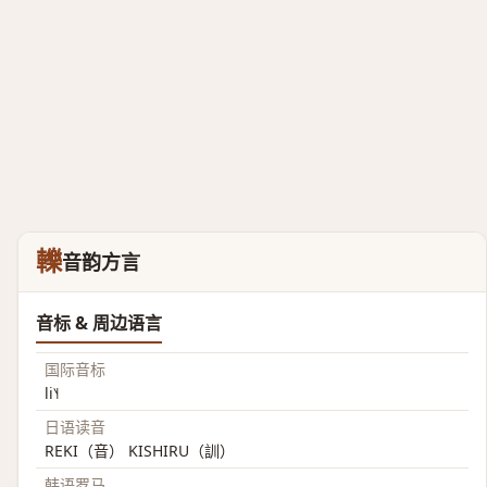
轢
音韵方言
音标 & 周边语言
国际音标
li˥˧
日语读音
REKI（音） KISHIRU（訓）
韩语罗马