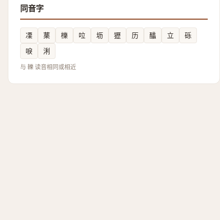
同音字
凓
䔁
櫟
㕸
坜
㺡
历
䤙
立
砾
唳
浰
与 轢 读音相同或相近