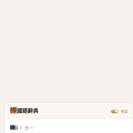
轢
國語辭典
书证
轢
lì
ㄌㄧˋ