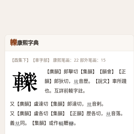
轢
康熙字典
【酉集下】【車字部】 康熙笔画：22 部外笔画：15
【廣韻】郞擊切【集韻】【韻會】【正
韻】郞狄切，
音歷。【說文】車所踐
𠀤
也。互詳前輘字註。
又【廣韻】盧達切【集韻】郞達切，
音剌。
𠀤
又【廣韻】盧各切【集韻】【正韻】歷各切，
音落。
𠀤
義
同。【集韻】或作
轣
。
𠀤
𨍮
𨏬