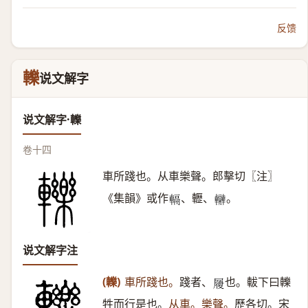
反馈
轢
说文解字
说文解字·轢
卷十四
車所踐也。从車樂聲。郎擊切〖注〗
《集韻》或作
、轣、
。
𨍮
𨏬
说文解字注
(轢)
車所踐也。
踐者、
也。軷下曰轢
𡳐
牲而行是也。
从車。樂聲。
歷各切。宋