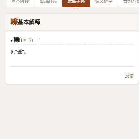
基本解释
國語辭典
康熙字典
说文解字
音韵方
轢
基本解释
轢
lì
ㄌㄧˋ
●
见“
轹
”。
反馈