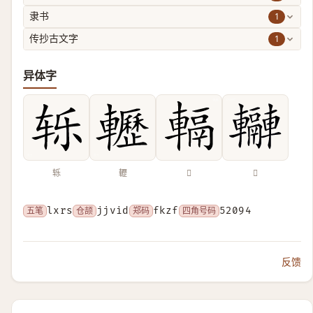
1
隶书
1
传抄古文字
异体字
轹
轣
𨍮
𨏬
五笔
lxrs
仓颉
jjvid
郑码
fkzf
四角号码
52094
反馈