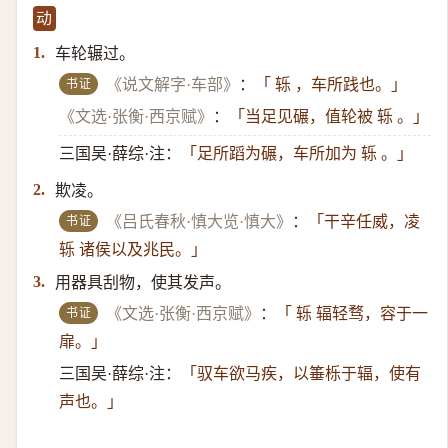
动
车轮辗过。
1.
书证
《说文解字·车部》
：
「 轹 ，车所践也。」
《文选·张衡·西京赋》
：
「当足见碾，值轮被 轹 。」
三国吴·薛综·注：
「足所蹈为碾，车所加为 轹 。」
欺凌。
2.
书证
《吕氏春秋·慎大览·慎大》
：
「干辛任威，凌
轹 诸侯以及兆民。」
用器具刮物，使其发声。
3.
书证
《文选·张衡·西京赋》
：
「 轹 辐轻骛，容于一
扉。」
三国吴·薛综·注：
「驭车欲马疾，以箠栎于辐，使有
声也。」