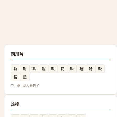
同部首
軌
軻
䡌
軽
軼
䡐
輏
轣
輈
軮
軺
輦
与「車」部相关的字
热搜