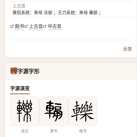
上古音
黄侃系统：來母 沃部 ；王力系统：來母 藥部 ；
韵书
上古音
中古音
反馈
轢
字源字形
字源演变
说文
隶书
楷书