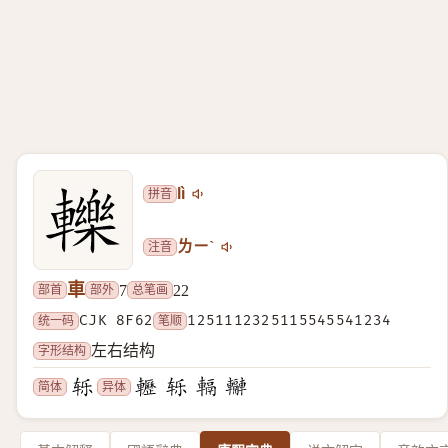
拼音
lì
注音
ㄌㄧˋ
車
部首
部外
总笔画
7
22
统一码
CJK 8F62
笔顺
1251112325115545541234
字形结构
左右结构
简体
异体