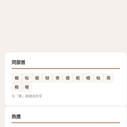
同部首
輾
軲
轏
䡵
轡
䡬
軛
䡸
軚
輿
䡡
䡹
与「車」部相关的字
热搜