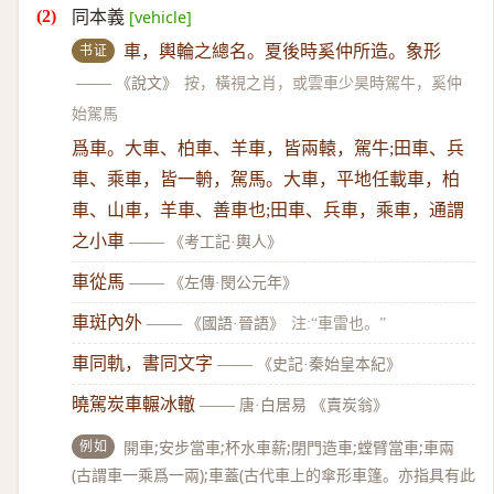
同本義
[vehicle]
书证
車，輿輪之總名。夏後時奚仲所造。象形
——
《說文》
按，橫視之肖，或雲車少昊時駕牛，奚仲
始駕馬
爲車。大車、柏車、羊車，皆兩轅，駕牛;田車、兵
車、乘車，皆一輈，駕馬。大車，平地任載車，柏
車、山車，羊車、善車也;田車、兵車，乘車，通謂
之小車
——
《考工記·輿人》
車從馬
——
《左傳·閔公元年》
車斑內外
——
《國語·晉語》
注:“車雷也。”
車同軌，書同文字
——
《史記·秦始皇本紀》
曉駕炭車輾冰轍
——
唐·白居易 《賣炭翁》
例如
開車;安步當車;杯水車薪;閉門造車;螳臂當車;車兩
(古謂車一乘爲一兩);車蓋(古代車上的傘形車篷。亦指具有此