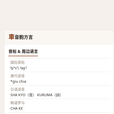
車
音韵方言
音标 & 周边语言
国际音标
tʂʰɤ˥; tɕy˥
唐代读音
*giu chia
日语读音
SHA KYO（音） KURUMA（訓）
韩语罗马
CHA KE