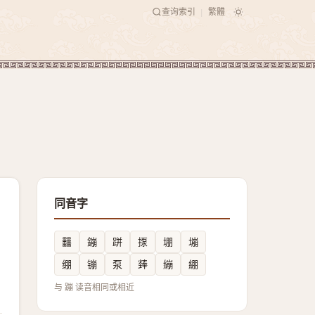
查询索引
繁體
|
同音字
䨻
鏰
跰
揼
堋
塴
绷
镚
泵
㷯
繃
綳
与 蹦 读音相同或相近