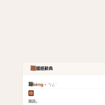
蹦
國語辭典
蹦
bèng
ㄅㄥˋ
动
跳跃。