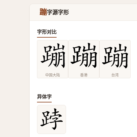
蹦
字源字形
字形对比
中国大陆
香港
台湾
异体字