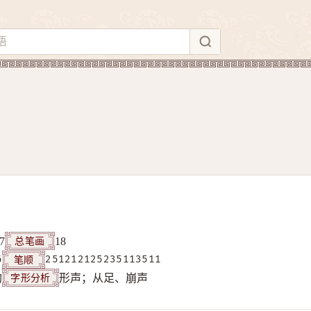
总笔画
7
18
笔顺
6
251212125235113511
字形分析
构
形声；从足、崩声