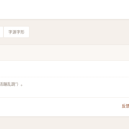
字源字形
活蹦乱跳”）。
反