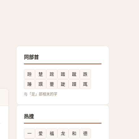
同部首
䠁
䠂
䠉
踏
蹴
跌
踳
䠣
䠢
跿
䟾
踂
与「足」部相关的字
热搜
一
爱
福
龙
和
德