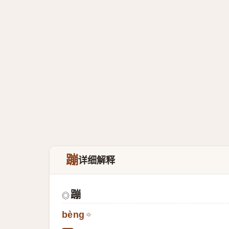
蹦
详细解释
蹦
◎
bèng