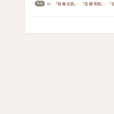
例如
如：
、
、
「胡 蹦 乱跳」
「连 蹦 带跳」
「这