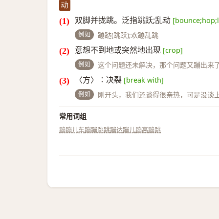
动
双脚并拢跳。泛指跳跃;乱动
[bounce;hop;
例如
蹦跶(跳跃);欢蹦乱跳
意想不到地或突然地出现
[crop]
例如
这个问题还未解决，那个问题又蹦出来
〈方〉∶决裂
[break with]
例如
刚开头，我们还谈得很亲热，可是没谈
常用词组
蹦蹦儿车
蹦蹦跳跳
蹦达
蹦儿
蹦高
蹦跳