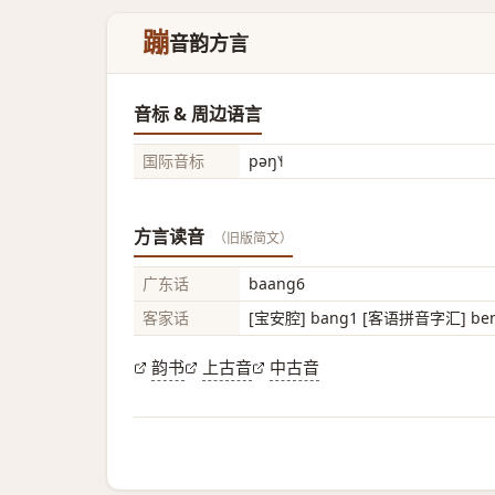
蹦
音韵方言
音标 & 周边语言
国际音标
pəŋ˥˧
方言读音
（旧版简文）
广东话
baang6
客家话
[宝安腔] bang1 [客语拼音字汇] be
韵书
上古音
中古音