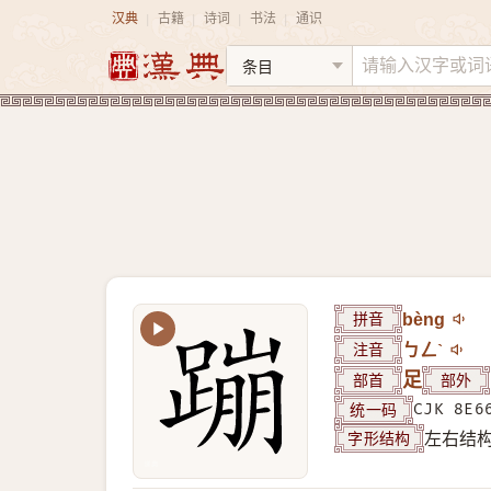
汉典
古籍
诗词
书法
通识
|
|
|
|
拼音
bèng
注音
ㄅㄥˋ
部首
足
部外
统一码
CJK 8E6
字形结构
左右结