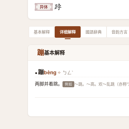
异体
基本解释
详细解释
國語辭典
音韵方言
蹦
基本解释
蹦
bèng
ㄅㄥˋ
●
两脚并着跳。
～跳。～高。欢～乱跳（亦称“
例如