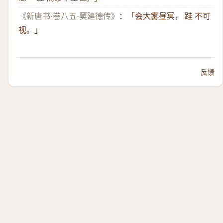
《新唐书·卷八五·窦建德传》
：
「会大雾昼冥， 跬 不可
视。」
反馈