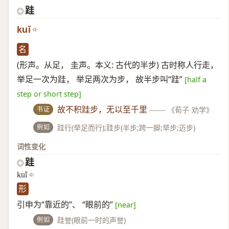
跬
◎
kuǐ
名
(形声。从足， 圭声。本义: 古代的半步) 古时称人行走，
举足一次为跬， 举足两次为步， 故半步叫“跬”
[half a
step or short step]
书证
故不积跬步，无以至千里
——
《荀子·劝学》
例如
跬行(举足而行);跬步(半步;跨一脚;举步;迈步)
词性变化
跬
◎
kuǐ
形
引申为“靠近的”、 “眼前的”
[near]
例如
跬誉(眼前一时的声誉)