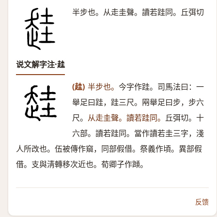
半步也。从走圭聲。讀若跬同。丘弭切
说文解字注·䞨
(䞨)
半步也。
今字作跬。司馬法曰：一
舉足曰跬，跬三尺。㒳舉足曰步，步六
尺。
从走圭聲。讀若跬同。
丘弭切。十
六部。讀若跬同。當作讀若圭三字，淺
人所改也。伍被傳作窺，同部假借。祭義作頃。異部假
借。支與淸轉移次近也。荀卿子作蹞。
反馈