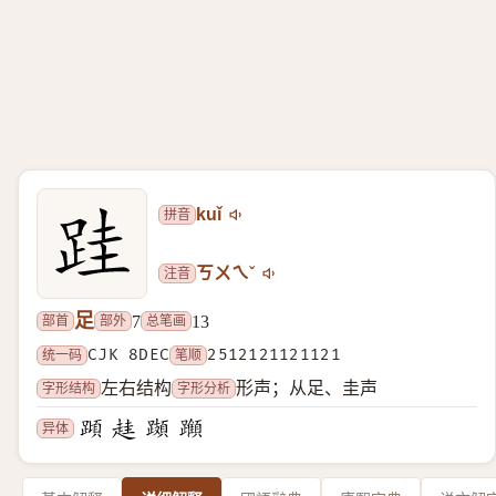
拼音
kuǐ
注音
ㄎㄨㄟˇ
足
部首
部外
总笔画
7
13
统一码
CJK 8DEC
笔顺
2512121121121
字形结构
字形分析
左右结构
形声；从足、圭声
异体