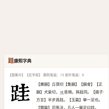
跬
康熙字典
【酉集中】【足字部】 康熙笔画：13 部外笔画：6
【廣韻】丘弭切【集韻】【韻會】【正
韻】犬繠切，
音頍。與䞨同。【揚子·
𠀤
方言】半步爲跬。【玉篇】舉一足也。
【類篇】司馬法，凡人一舉足曰跬。