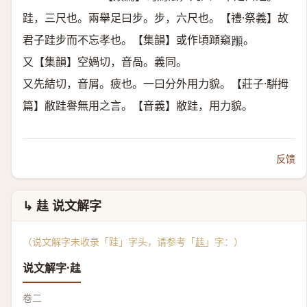
跬，三尺也。兩舉足曰步。步，六尺也。【禮·祭義】故
君子跬步而不忘孝也。【集韻】或作頃蹞窺
。
𨇪
又【集韻】空媧切，音咼。義同。
又先結切，音屑。疲也。一曰分外用力貌。【莊子·騈拇
篇】敝跬譽無用之言。【音義】敝跬，用力貌。
反馈
↳ 䞨 说文解字
（说文解字未收录「跬」字头，请参考「
䞨
」字：）
说文解字·䞨
卷二