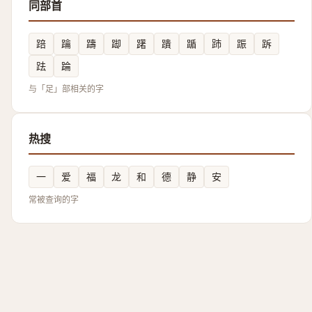
同部首
踣
䠯
躊
踋
躇
蹪
踲
䟛
䟴
跅
䟩
踚
与「足」部相关的字
热搜
一
爱
福
龙
和
德
静
安
常被查询的字