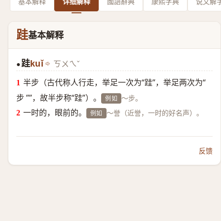
基本解释
详细解释
國語辭典
康熙字典
说文解
跬
基本解释
跬
kuǐ
ㄎㄨㄟˇ
●
半步（古代称人行走，举足一次为“跬”，举足两次为“
步 ””，故半步称“跬”）。
～步。
例如
一时的，眼前的。
～誉（近誉，一时的好名声）。
例如
反馈