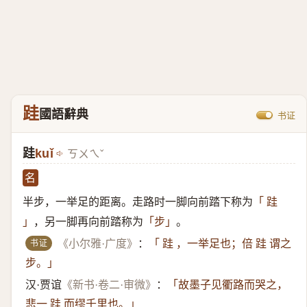
跬
國語辭典
书证
跬
kuǐ
ㄎㄨㄟˇ
名
半步，一举足的距离。走路时一脚向前踏下称为
「 跬
，另一脚再向前踏称为
。
」
「步」
书证
《小尔雅·广度》
：
「 跬 ，一举足也；倍 跬 谓之
步。」
汉·贾谊
《新书·卷二·审微》
：
「故墨子见衢路而哭之，
悲一 跬 而缪千里也。」