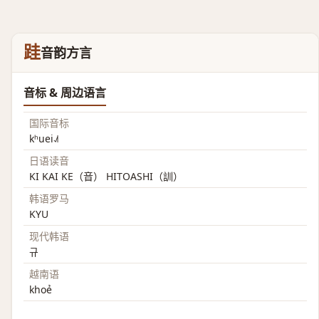
跬
音韵方言
音标 & 周边语言
国际音标
kʰuei˨˩˦
日语读音
KI KAI KE（音） HITOASHI（訓）
韩语罗马
KYU
现代韩语
규
越南语
khoẻ