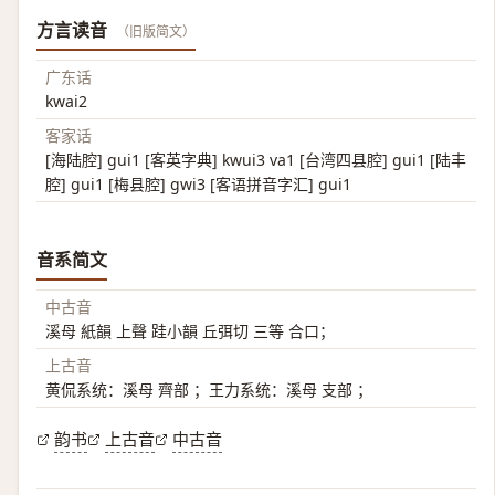
方言读音
（旧版简文）
广东话
kwai2
客家话
[海陆腔] gui1 [客英字典] kwui3 va1 [台湾四县腔] gui1 [陆丰
腔] gui1 [梅县腔] gwi3 [客语拼音字汇] gui1
音系简文
中古音
溪母 紙韻 上聲 跬小韻 丘弭切 三等 合口；
上古音
黄侃系统：溪母 齊部 ；王力系统：溪母 支部 ；
韵书
上古音
中古音