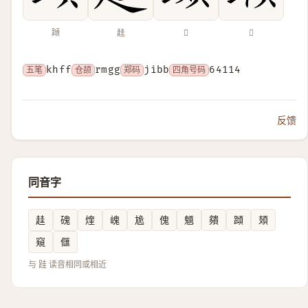
蹞
䞨
𨆆
𨇪
五笔
khff
仓颉
rmgg
郑码
jibb
四角号码
64114
反馈
同音字
䞨
磈
煃
㟴
尯
傀
䫥
㚍
蹞
頍
窺
㒑
与 跬 读音相同或相近