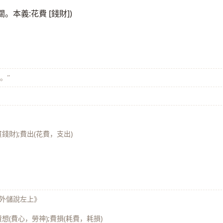
本義:花費 [錢財])
。”
貫錢財);費出(花費，支出)
·外儲說左上》
費想(費心，勞神);費損(耗費，耗損)