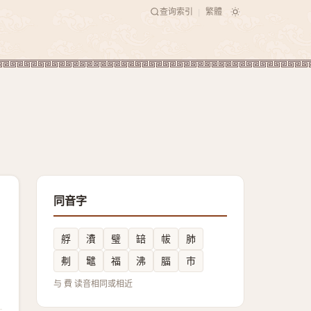
查询索引
繁體
|
同音字
艀
㵒
璧
䍌
帗
肺
刜
鼊
福
沸
腷
巿
与 費 读音相同或相近