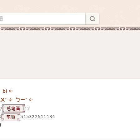
bì
ㄨˊ
ㄅㄧˋ
总笔画
7
12
笔顺
B
515322511134
构