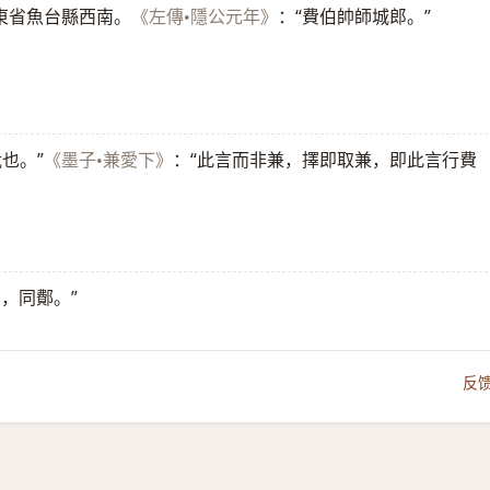
東省魚台縣西南。
：“費伯帥師城郎。”
《左傳•隱公元年》
也。”
：“此言而非兼，擇即取兼，即此言行費
《墨子•兼愛下》
，同鄪。”
反