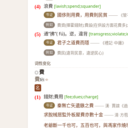
浪費
[lavish;spend;squander]
书证
國侈則用費，用費則民貧
——
《管
例如
費資(揮霍錢財);費設(在供設方面花費多);
通“拂”( fú)。逆，違背
[transgress;violate;i
书证
君子之道費而隱
——
《禮記·中庸》
例如
費民(違背民意，違逆民心)
词性变化
費
◎
費
fèi
名
錢財;費用
[fee;dues;charge]
书证
秦無亡矢遺鏃之費
——
漢· 賈誼《
求脫械居監外板屋費亦數十金
——
清·方
老爺斷一千也可，五百也可，與馮家作燒