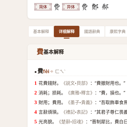
简体
异体
基本解释
详细解释
國語辭典
康熙字典
費
基本解释
費
fèi
ㄈㄟˋ
●
花費錢財。
：“費撤財用也。”
《説文•貝部》
消耗；损耗。
：“費，損也。”
《廣雅•釋言》
財用；費用。
：“吾取飾車食
《墨子•貴義》
言辭煩瑣。
：“其君子尊仁畏
《禮記•表記》
光亮貌。
：“晋制犀比，費白日
《楚辭•招魂》