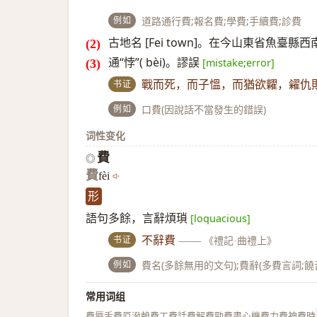
例如
道路通行費;報名費;學費;手續費;診費
古地名 [Fei town]。在今山東省魚臺縣西
通“悖”( bèi)。謬誤
[mistake;error]
书证
戰而死，而子慍，而猶欲糶，糴仇
例如
口費(因說話不當發生的錯誤)
词性变化
費
◎
費
fèi
形
語句多餘，言辭煩瑣
[loquacious]
书证
不辭費
——
《禮記·曲禮上》
例如
費名(多餘無用的文句);費辭(多費言詞;饒舌
常用词组
費脣舌
費厄潑賴
費工
費話
費解
費勁
費盡心機
費力
費神
費時