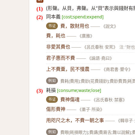
(形聲。从貝，弗聲。从“貝”表示與錢財有關。
同本義
[cost;spend;expend]
书证
費，散財用也
——
《說文》
費，耗也
——
《廣雅》
非愛其費也
——
《呂氏春秋·安死》
注:“財也
君子惠而不費
——
《論語·堯曰》
上不費粟，民不慢農
——
《商君書·墾令》
例如
費耗(費用);費鈔(花費錢鈔);費鈔費貫(耗
耗損
[consume;waste;lose]
书证
費神傷魂
——
《呂氏春秋·禁塞》
傷形費神
——
《墨子·所染》
用咫尺之木，不費一朝之事
——
《韓非子
例如
費眼(耗損眼力);費講(費脣舌;難以說解);