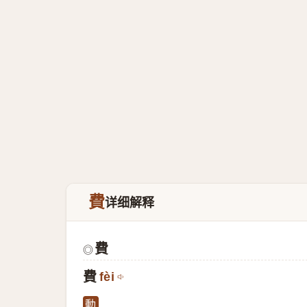
費
详细解释
費
◎
費
fèi
動