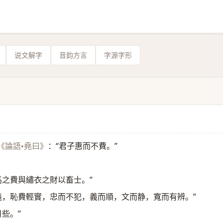
说文解字
音韵方言
字源字形
：“君子惠而不費。”
《論語•堯曰》
馬之費與繡衣之財以畜士。”
義，恥費輕實，忠而不犯，義而順，文而静，寬而有辨。”
些。”