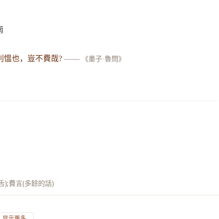
南
則慍也，豈不費哉?
——
《墨子·魯問》
);費言(多餘的話)
显示更多...