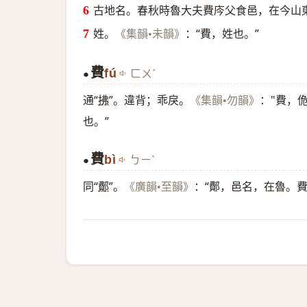
古地名。春秋時魯大夫費庈父食邑，在今山
姓。
：“費，姓也。”
《集韻•未韻》
費
fú
ㄈㄨˊ
●
通“
拂
”。違背；乖戾。
："費，佹
《集韻•勿韻》
也。”
費
bì
ㄅㄧˋ
●
同“
鄪
”。
：“鄪，邑名，在魯。費
《廣韻•至韻》