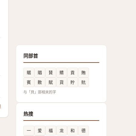
同部首
䝻
䞎
䝺
䝼
貢
賄
賓
贁
賦
貨
貯
貥
与「貝」部相关的字
馈
热搜
一
爱
福
龙
和
德