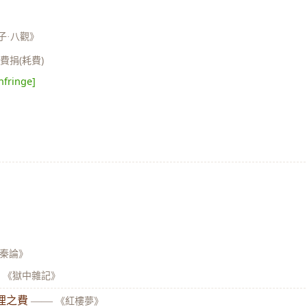
子·八觀》
費捐(耗費)
nfringe]
過秦論》
苞 《獄中雜記》
埋之費
——
《紅樓夢》