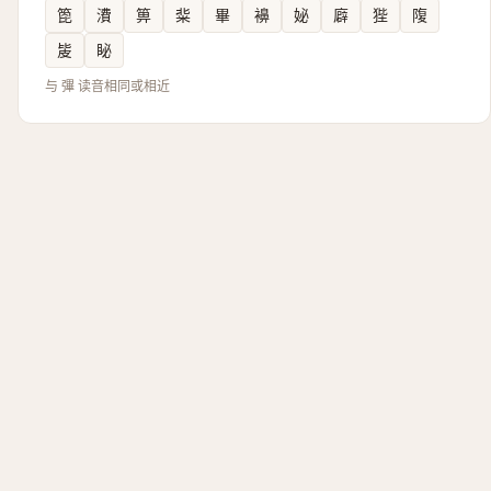
箆
㵒
箅
䉾
畢
襣
妼
廦
狴
䧗
㿫
䀣
与 彃 读音相同或相近