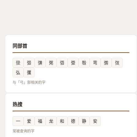
同部首
弪
弬
彉
㢽
㢶
弫
彀
弯
彅
弢
弘
彏
与「弓」部相关的字
热搜
一
爱
福
龙
和
德
静
安
常被查询的字