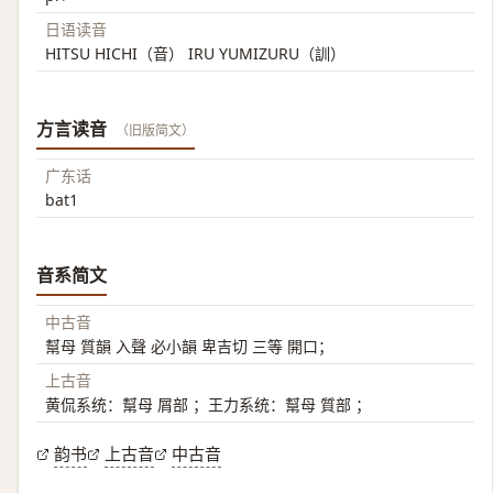
日语读音
HITSU HICHI（音） IRU YUMIZURU（訓）
方言读音
（旧版简文）
广东话
bat1
音系简文
中古音
幫母 質韻 入聲 必小韻 卑吉切 三等 開口；
上古音
黄侃系统：幫母 屑部 ；王力系统：幫母 質部 ；
韵书
上古音
中古音