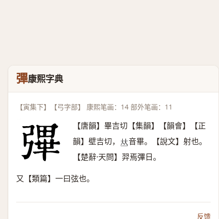
彃
康熙字典
【寅集下】【弓字部】 康熙笔画：14 部外笔画：11
【唐韻】畢吉切【集韻】【韻會】【正
韻】壁吉切，
音畢。【說文】射也。
𠀤
【楚辭·天問】羿焉彃日。
又【類篇】一曰弦也。
反馈