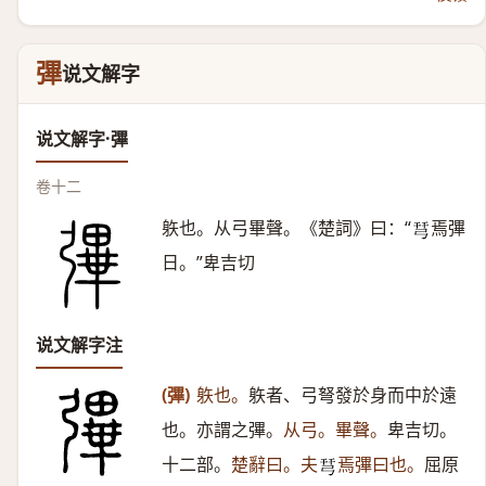
彃
说文解字
说文解字·彃
卷十二
䠶也。从弓畢聲。《楚詞》曰：“
焉彃
𢏗
日。”卑吉切
说文解字注
(彃)
䠶也。
䠶者、弓弩發於身而中於遠
也。亦謂之彃。
从弓。畢聲。
卑吉切。
十二部。
楚辭曰。夫
焉彃曰也。
屈原
𢏗