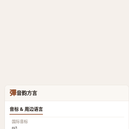
彃
音韵方言
音标 & 周边语言
国际音标
pi˥˧