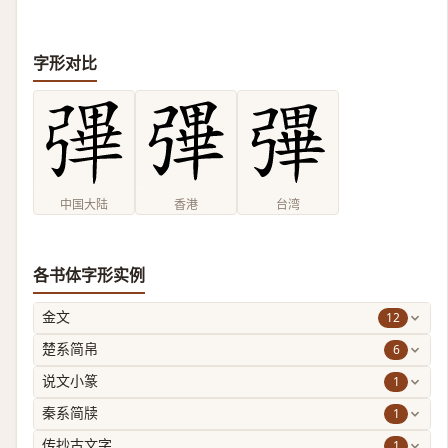
字形对比
中国大陆
香港
台湾
各书体字形实例
12
金文
6
楚系简帛
1
说文小篆
1
秦系简牍
1
传抄古文字