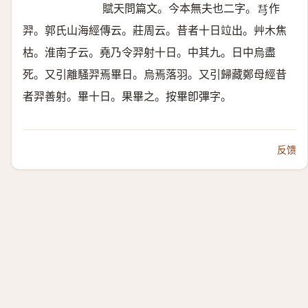
賦天問篇文。今本無夫也二字。
作
𢏗
羿。郭氏山海經傳云。莊周云。昔者十日竝出。艸木焦
枯。淮南子云。堯乃令羿射十日。中其九。日中烏盡
死。又引離騷羿焉畢日。烏焉落羽。又引歸藏鄭母經昔
者羿善射。畢十日。果畢之。按畢卽彃字。
反馈