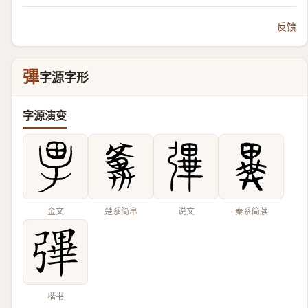
反馈
彃
字源字形
字源演变
金文
楚系简帛
说文
秦系简牍
楷书