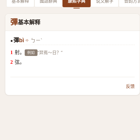
基本解释
國語辭典
康熙字典
说文解字
音韵方
彃
基本解释
彃
bì
ㄅㄧˋ
●
射。
“羿焉～日？”
例如
弦。
反馈