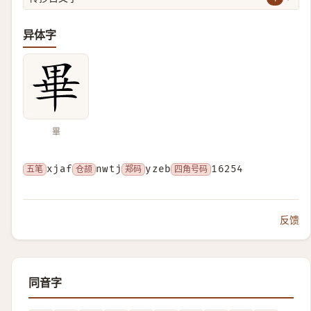
异体字
畢
五笔
xjaf
仓颉
nwtj
郑码
yzeb
四角号码
16254
反馈
同音字