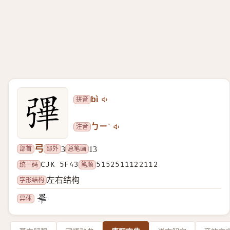
拼音
bì
注音
ㄅㄧˋ
弓
部首
部外
总笔画
3
13
统一码
CJK 5F43
笔顺
5152511122112
字形结构
左右结构
异体