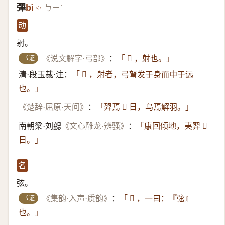
彃
bì
ㄅㄧˋ
动
射。
书证
《说文解字·弓部》
：
「 𪪼 ，射也。」
清·段玉裁·注：
「 𪪼 ，射者，弓弩发于身而中于远
也。」
《楚辞·屈原·天问》
：
「羿焉 𪪼 日，乌焉解羽。」
南朝梁·刘勰
《文心雕龙·辨骚》
：
「康回倾地，夷羿 𪪼
日。」
名
弦。
书证
《集韵·入声·质韵》
：
「 𪪼 ，一曰：『弦』
也。」