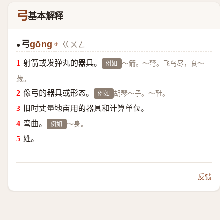
弓
基本解释
弓
gōng
ㄍㄨㄥ
●
射箭或发弹丸的器具。
～箭。～弩。飞鸟尽，良～
例如
藏。
像弓的器具或形态。
胡琴～子。～鞋。
例如
旧时丈量地亩用的器具和计算单位。
弯曲。
～身。
例如
姓。
反馈