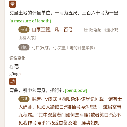
量
丈量土地的计量单位，一弓为五尺、三百六十弓为一里
[a measure of length]
书证
自冢至麓，凡二百弓
——
唐·陆龟蒙 《送小鸡
山樵人序》
例如
弓口(尺寸。弓:丈量土地的计量单位)
词性变化
弓
◎
gōng
动
弯曲，引申为弯身，指行礼
[bend;bow]
书证
据唐· 段成式《酉阳杂俎·诺皋记》载，谓有士
人醉卧，见妇人踏歌曰:“舞袖弓腰浑忘却，蛾眉空带
九秋霜。”其中双鬟者问如何是弓腰?歌者笑曰:“汝不
见我作弓腰乎?”乃返首髻及地，腰势如规