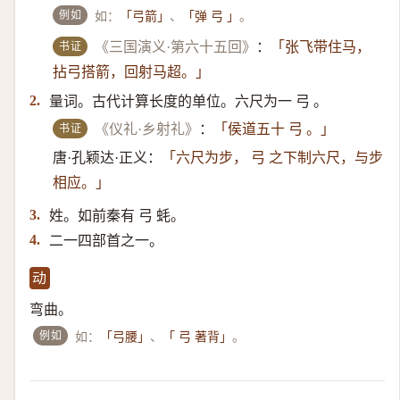
例如
如：
、
。
「弓箭」
「弹 弓 」
书证
《三国演义·第六十五回》
：
「张飞带住马，
拈弓搭箭，回射马超。」
量词。古代计算长度的单位。六尺为一 弓 。
2.
书证
《仪礼·乡射礼》
：
「侯道五十 弓 。」
唐·孔颖达·正义：
「六尺为步， 弓 之下制六尺，与步
相应。」
姓。如前秦有 弓 蚝。
3.
二一四部首之一。
4.
动
弯曲。
例如
如：
、
。
「弓腰」
「 弓 著背」