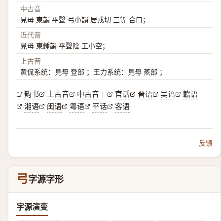
中古音
見母 東韻 平聲 弓小韻 居戎切 三等 合口；
近代音
見母 東鍾韻 平聲陰 工小空；
上古音
黄侃系统：見母 登部 ；王力系统：見母 蒸部 ；
韵书
上古音
中古音
官话
晋语
吴语
赣语
|
湘语
闽语
粤语
平话
客语
反馈
弓
字源字形
字源演变