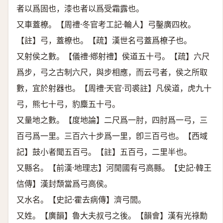
者以爲固也，漆也者以爲受霜露也。
又車蓋橑。【周禮·冬官考工記·輪人】弓鑿廣四枚。
【註】弓，蓋橑也。【疏】漢世名弓蓋爲橑子也。
又射侯之數。【儀禮·鄕射禮】侯道五十弓。【疏】六尺
爲步，弓之古制六尺，與步相應，而云弓者，侯之所取
數，宜於射器也。【周禮·天官·司裘註】凡侯道，虎九十
弓，熊七十弓，豹麋五十弓。
又量地之數。【度地論】二尺爲一肘，四肘爲一弓，三
百弓爲一里。三百六十步爲一里，卽三百弓也。【西域
記】鼓小者聞五百弓。【註】五百弓，二里半也。
又縣名。【前漢·地理志】河閒國有弓高縣。【史記·韓王
信傳】漢封頹當爲弓高侯。
又水名。【史記·霍去病傳】濟弓閭。
又姓。【廣韻】魯大夫叔弓之後。【韻會】漢有光祿勳