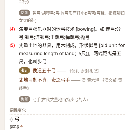
军行》
例如
弹弓;胡琴弓;弓小(弓形而纤小);弓弯(弓鞋。指缠脚妇
女穿的鞋)
演奏弓弦乐器时的运弓技术 [bowing]。如:连弓;分
弓;顿弓;连顿弓;击跳弓;弹跳弓;抛弓
丈量土地的器具，用木制成，形状似弓 [old unit for
measuring length of land(=5尺)]，两端距离是五
尺，也叫步弓
书证
侯道五十弓
——
《仪礼·乡射礼记》
丈地弓制不真，责之弓手
——
清·黄六鸿 《清文部·责
经手》
例如
弓手(古代丈量地亩持步弓的人)
词性变化
弓
◎
gōng