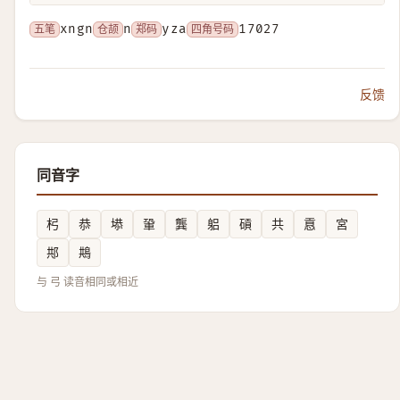
五笔
xngn
仓颉
n
郑码
yza
四角号码
17027
反馈
同音字
杛
恭
塨
䡗
龔
躳
碽
共
慐
宮
䢼
䳍
与 弓 读音相同或相近