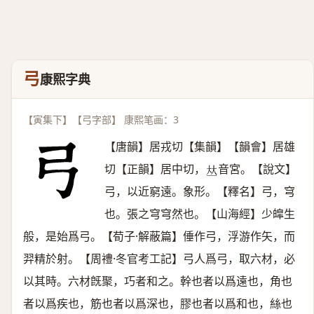
弓
康熙字典
【寅集下】【弓字部】 康熙笔画：3
【唐韻】居戎切【集韻】【韻會】居雄
切【正韻】居中切，
音宮。【說文】
𠀤
弓，以近窮遠。象形。【釋名】弓，穹
也。張之穹穹然也。【山海經】少皡生
般，是始爲弓。【荀子·解蔽篇】倕作弓，浮游作矢，而
羿精於射。【周禮·冬官考工記】弓人爲弓，取六材，必
以其時。六材旣聚，巧者和之。幹也者以爲遠也，角也
者以爲疾也，筋也者以爲深也，膠也者以爲和也，絲也