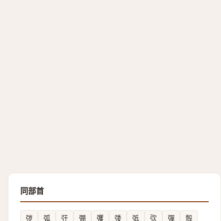
同部首
㢷
弧
㢨
弸
彏
㢻
弤
弞
彈
彀