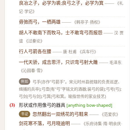
良冶之子，必学为裘;良弓之子，必学为箕
——
《礼
记·学记》
毋弛而弓，一栖两雄
——
《韩非子·扬权》
胡人不敢南下而牧马，士不敢弯弓而报怨
——
汉·贾
谊 《过秦论》
行人弓箭各在腰
——
唐·杜甫 《兵车行》
一代天骄，成吉思汗，只识弯弓射大雕
——
毛泽东
《沁园春·雪》
例如
弓手(亦作“弓箭手”。宋元时州县统辖的负责巡逻、
缉捕的兵卒);弓壶(有“弓”字铭文的酒器;装弓的袋);弓号(弓);
弓剑(弓与剑);弓箕(弓和箕。喻指世传的家业技艺)
形状或作用像弓的器具
[anything bow-shaped]
书证
忽然翻出一双绣花的弓鞋来
——
《范爱农》
剑花寒不落，弓月晓逾明
——
《乐府诗集·隋·明余庆·