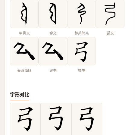
甲骨文
金文
楚系简帛
说文
秦系简牍
隶书
楷书
字形对比