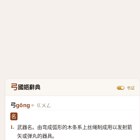
弓
國語辭典
书证
弓
gōng
ㄍㄨㄥ
名
武器名。由弯成弧形的木条系上丝绳制成用以发射箭
1.
矢或弹丸的器具。