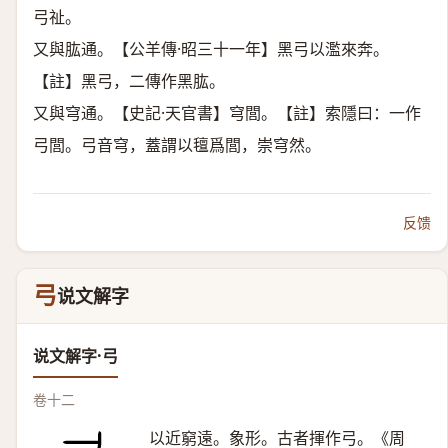
弓祉。
又與肱通。【公羊傳·昭三十一年】黑弓以濫來奔。
【註】黑弓，二傳作黑肱。
又與穹通。【史記·天官書】穹閭。【註】索隱曰：一作
弓閭。弓音穹，蓋謂以氊爲閭，崇穹然。
反馈
弓
说文解字
说文解字·弓
卷十二
以近窮遠。象形。古者揮作弓。《周