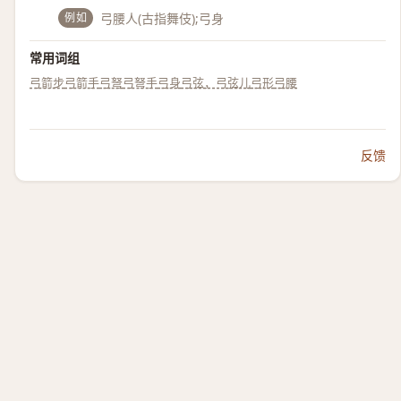
例如
弓腰人(古指舞伎);弓身
常用词组
弓箭步
弓箭手
弓弩
弓弩手
弓身
弓弦，弓弦儿
弓形
弓腰
反馈