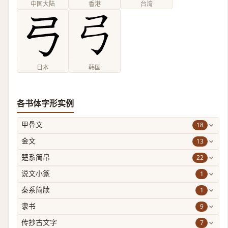
中国大陆
香港
台湾
日本
韩国
各书体字形实例
18
甲骨文
13
金文
22
楚系简帛
1
说文小篆
1
秦系简牍
9
隶书
7
传抄古文字