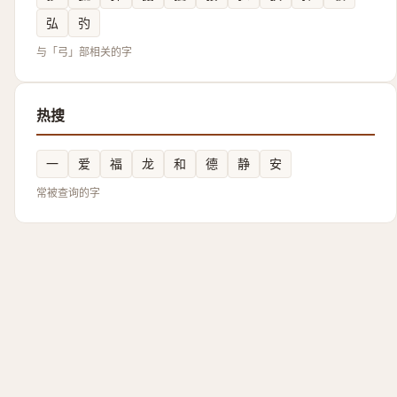
弘
㢩
与「弓」部相关的字
热搜
一
爱
福
龙
和
德
静
安
常被查询的字