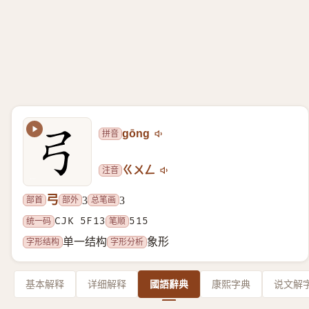
拼音
gōng
注音
ㄍㄨㄥ
弓
部首
部外
总笔画
3
3
统一码
CJK 5F13
笔顺
515
字形结构
字形分析
单一结构
象形
基本解释
详细解释
國語辭典
康熙字典
说文解