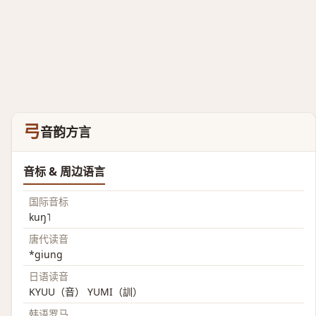
弓
音韵方言
音标 & 周边语言
国际音标
kuŋ˥
唐代读音
*giung
日语读音
KYUU（音） YUMI（訓）
韩语罗马