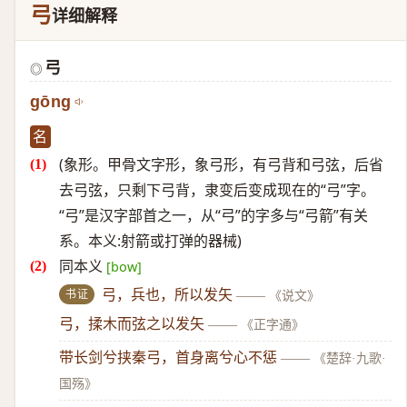
弓
详细解释
弓
◎
gōng
名
(象形。甲骨文字形，象弓形，有弓背和弓弦，后省
去弓弦，只剩下弓背，隶变后变成现在的“弓”字。
“弓”是汉字部首之一，从“弓”的字多与“弓箭”有关
系。本义:射箭或打弹的器械)
同本义
[bow]
书证
弓，兵也，所以发矢
——
《说文》
弓，揉木而弦之以发矢
——
《正字通》
带长剑兮挟秦弓，首身离兮心不惩
——
《楚辞·九歌·
国殇》