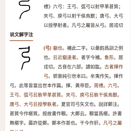
禮》六弓：王弓、弧弓以射甲革甚質；
夾弓、庾弓以射干侯鳥獸；唐弓、大弓
以授學射者。凡弓之屬皆从弓。居戎切
说文解字注
(弓)
竆也。
補此二字。以㬪韵爲訓之例
也。
㠯近竆遠者。
者字今補。
象形。
居
戎切。古音在六部。讀如肱。
古者揮作
弓。
郭景純引世本曰。牟夷作矢。揮作
弓。此等皆當出世本作篇。揮、黃帝臣。
周禮。六弓。
王弓、弧弓㠯䠶甲革甚質。夾弓、庾弓㠯䠶干侯鳥獸。
唐弓、大弓㠯授學䠶者。
夏官司弓矢文也。說詳鄭注。
甚質今作椹質。按故書作鞎。大鄭云。鞎當爲椹。許書
無椹字。葢許從鄭。鄭本作甚也。干今作豻。
凡弓之屬