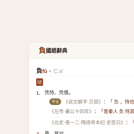
負
國語辭典
負
fù
ㄈㄨˋ
动
凭恃、凭借。
1.
书证
《说文解字·贝部》
：
「 负 ，恃
《左传·襄公十四年》
：
「昔秦人 负 
《北史·卷一二·隋炀帝本纪·史臣曰》
：
靠、背对。