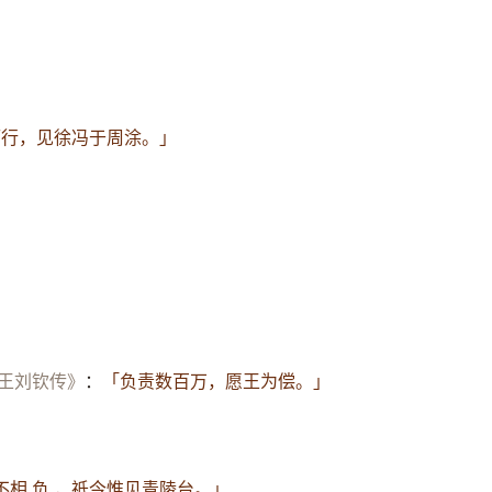
而行，见徐冯于周涂。」
宪王刘钦传》
：
「负责数百万，愿王为偿。」
不相 负 ，祗今惟见青陵台。」