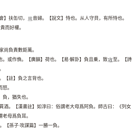
會】扶缶切，
音婦。【說文】恃也。从人守貝，有所恃也。
𠀤
負貴而好權。
通家尚負責數鉅萬。
也。或作偩。【廣韻】荷也。【易·解卦】負且乗，致
至。【詩
𡨥
。
立。【註】負之言背也。
而怒。
】負，猶失也。
負貰酒。【漢書註】如淳曰：俗謂老大母爲阿負。師古曰：《列女
謂老母爲負耳。
。【孫子·攻謀篇】一勝一負。