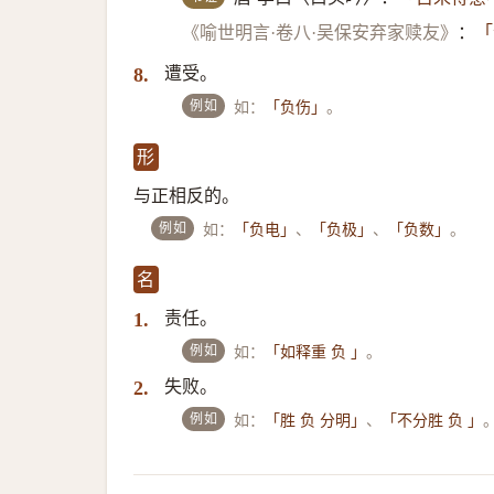
《喻世明言·卷八·吴保安弃家赎友》
：
「
遭受。
8.
例如
如：
。
「负伤」
形
与正相反的。
例如
如：
、
、
。
「负电」
「负极」
「负数」
名
责任。
1.
例如
如：
。
「如释重 负 」
失败。
2.
例如
如：
、
「胜 负 分明」
「不分胜 负 」