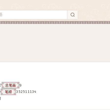
总笔画
7
9
笔顺
0
352511134
构