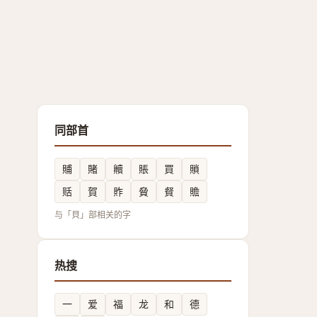
同部首
䝵
賭
贕
賬
買
䞆
䞌
賀
䝫
䝱
䝳
贍
与「貝」部相关的字
热搜
一
爱
福
龙
和
德