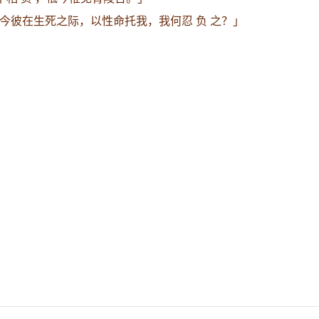
今彼在生死之际，以性命托我，我何忍 负 之？」
。