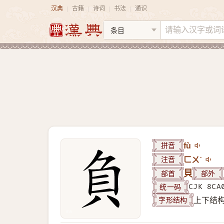
汉典
古籍
诗词
书法
通识
|
|
|
|
拼音
fù
注音
ㄈㄨˋ
部首
貝
部外
统一码
CJK 8CA
字形结构
上下结