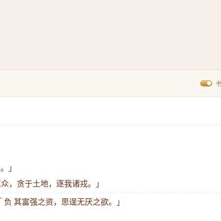
也。」
恃其众，贪于土地，逐我诸戎。」
「 负 其富强之资，思逞无厌之欲。」