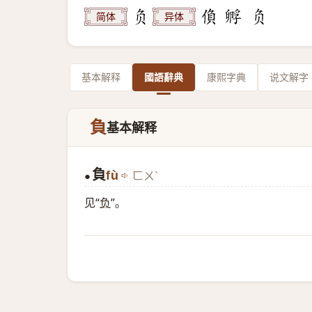
简体
异体
基本解释
國語辭典
康熙字典
说文解字
負
基本解释
負
fù
ㄈㄨˋ
●
见“
负
”。