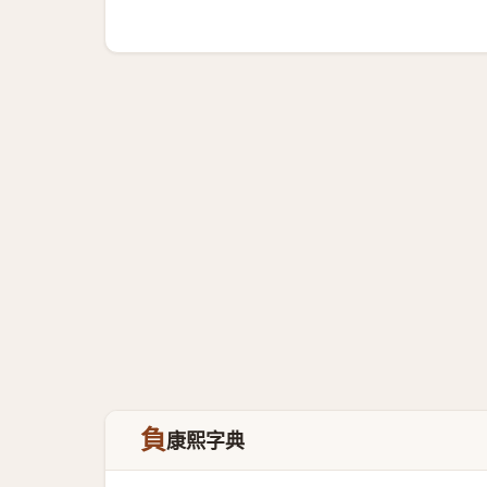
負
康熙字典