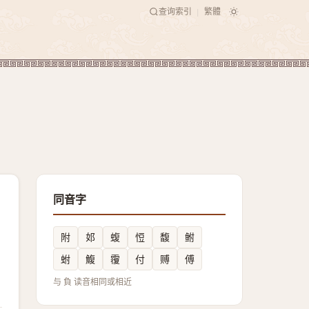
查询索引
繁體
|
同音字
附
邚
蝮
㤱
馥
鲋
蚹
鰒
䨱
付
赙
傅
与 負 读音相同或相近