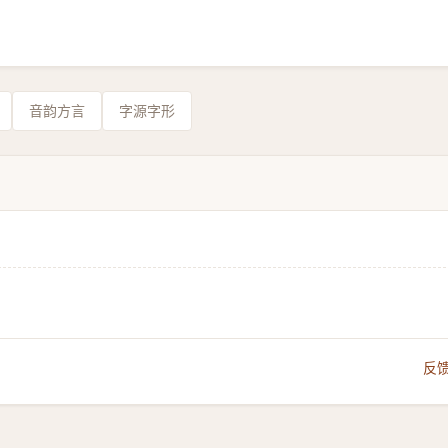
音韵方言
字源字形
反