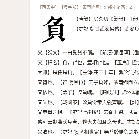
【酉集中】【貝字部】 康熙笔画：9 部外笔画：2
【唐韻】房久切【集韻】【韻
【史記·魏其武安侯傳】武安
又【說文】一曰受貸不償。【前漢·鄧通傳】
又【釋名】負，背也。置項背也。【玉篇】擔
大雅】是任是負。【左傳·莊二十年】弛於負擔
又背也。【禮·明堂位】天子負斧，依南鄕而
又依也。【孟子】虎負嵎。【趙岐註】虎依嵎
又失也。【戰國策】公負令秦與强齊戰。【註
又老母之稱。【史記·高祖紀】常從王媼、武
傳》云魏曲沃負者，魏大夫如耳之母也。古語
又敗也。【史記·
丞相世家】無益於勝負之數
𨻰