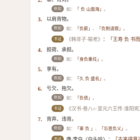
2.
例如
如：
。
「 负 山面海」
以肩背物。
3.
例如
如：
、
。
「负薪」
「负荆请罪」
书证
《韩非子·喻老》
：
「王寿 负 书
担荷、承担。
4.
例如
如：
。
「身负重任」
享有。
5.
例如
如：
。
「久 负 盛名」
亏欠、拖欠。
6.
例如
如：
。
「负债」
书证
《汉书·卷八○·宣元六王传·淮阳
背弃、违背。
7.
例如
如：
、
。
「辜 负 」
「忘恩负义」
书证
唐·李白〈白头吟〉：
「古来得意