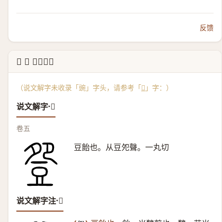
反馈
↳ 𧯡 说文解字
（说文解字未收录「豌」字头，请参考「
𧯡
」字：）
说文解字·𧯡
卷五
豆飴也。从豆夗聲。一丸切
说文解字注·𧯡