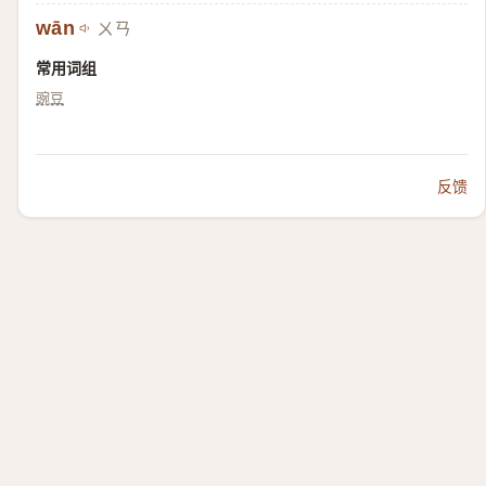
wān
ㄨㄢ
常用词组
豌豆
反馈