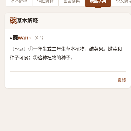
基本解释
详细解释
國語辭典
康熙字典
说文解
豌
基本解释
豌
wān
ㄨㄢ
●
〔～豆〕①一年生或二年生草本植物，结荚果。嫩荚和
种子可食；②这种植物的种子。
反馈