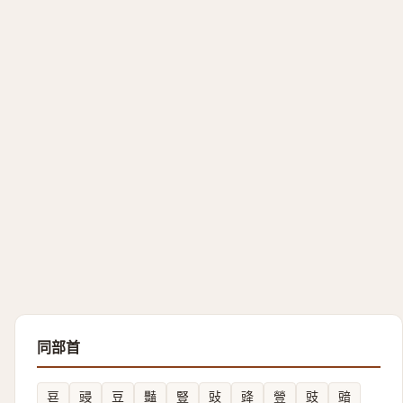
同部首
䜳
䜷
豆
豔
豎
䜴
䜶
䝁
豉
䜾