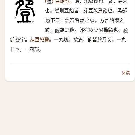
(
)
豆飴也。
飴，米糱煎也。糱，芽米
𧯡
也。然則豆飴者，芽豆煎爲飴也。黑部
下曰：讀若飴
之
。方言飴謂之
𪑲
𧯡
𧯡
䬵，
謂之䭉。郭注以豆㞕襍餳也。
𩜌
𩜌
卽
字。
从豆夗聲。
一丸切。按篇、韵皆於月切。一丸
𧯡
非也。十四部。
反馈