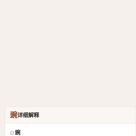
豌
详细解释
豌
◎