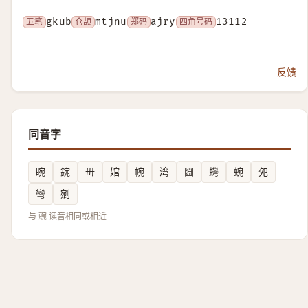
五笔
gkub
仓颉
mtjnu
郑码
ajry
四角号码
13112
反馈
同音字
睕
鋺
毌
婠
帵
湾
㘤
䘎
蜿
夗
彎
剜
与 豌 读音相同或相近