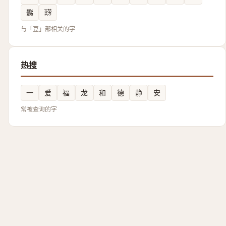
豒
鿲
与「豆」部相关的字
热搜
一
爱
福
龙
和
德
静
安
常被查询的字