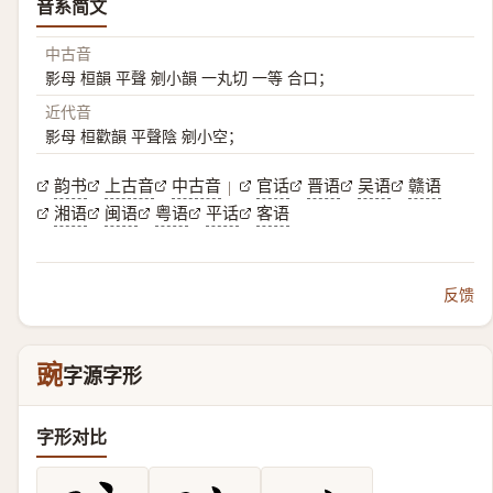
音系简文
中古音
影母 桓韻 平聲 剜小韻 一丸切 一等 合口；
近代音
影母 桓歡韻 平聲陰 剜小空；
韵书
上古音
中古音
官话
晋语
吴语
赣语
|
湘语
闽语
粤语
平话
客语
反馈
豌
字源字形
字形对比