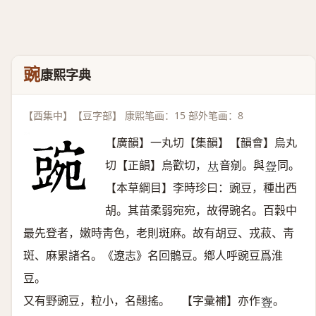
豌
康熙字典
【酉集中】【豆字部】 康熙笔画：15 部外笔画：8
【廣韻】一丸切【集韻】【韻會】烏丸
切【正韻】烏歡切，
音剜。與
同。
𠀤
𧯡
【本草綱目】李時珍曰：豌豆，種出西
胡。其苗柔弱宛宛，故得豌名。百穀中
最先登者，嫩時靑色，老則斑麻。故有胡豆、戎菽、靑
斑、麻累諸名。《遼志》名回鶻豆。鄕人呼豌豆爲淮
豆。
又有野豌豆，粒小，名翹搖。 【字彙補】亦作
。
𧯳