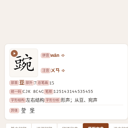
拼音
wān
注音
ㄨㄢ
豆
部首
部外
总笔画
7
15
统一码
CJK 8C4C
笔顺
125143144535455
字形结构
字形分析
左右结构
形声；从豆、宛声
异体