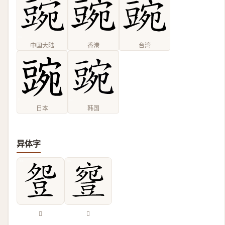
中国大陆
香港
台湾
日本
韩国
异体字
𧯡
𧯳