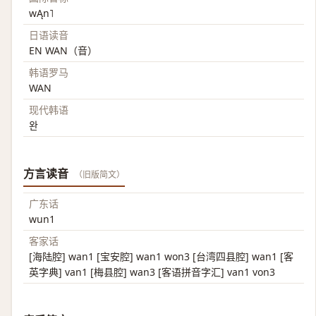
wĄn˥
日语读音
EN WAN（音）
韩语罗马
WAN
现代韩语
완
方言读音
（旧版简文）
广东话
wun1
客家话
[海陆腔] wan1 [宝安腔] wan1 won3 [台湾四县腔] wan1 [客
英字典] van1 [梅县腔] wan3 [客语拼音字汇] van1 von3