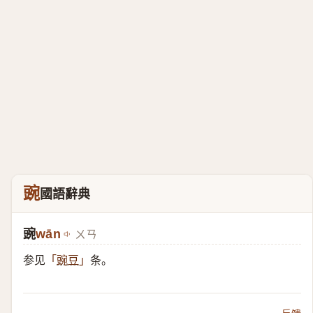
豌
國語辭典
豌
wān
ㄨㄢ
参见
条。
「
豌豆
」