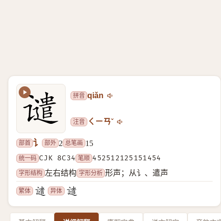
拼音
qiǎn
注音
ㄑㄧㄢˇ
讠
部首
部外
总笔画
2
15
统一码
CJK 8C34
笔顺
452512125151454
字形结构
字形分析
左右结构
形声；从讠、遣声
繁体
异体