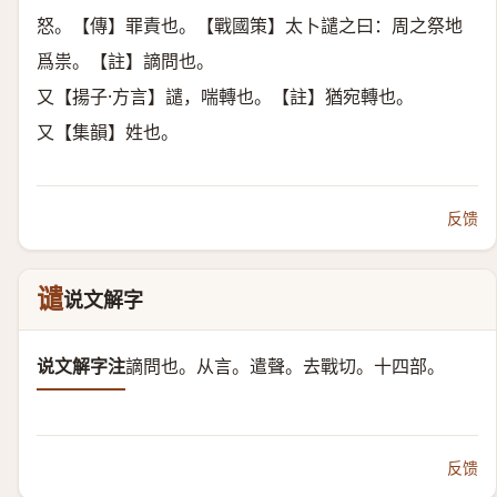
怒。【傳】罪責也。【戰國策】太卜譴之曰：周之祭地
爲祟。【註】謫問也。
又【揚子·方言】譴，喘轉也。【註】猶宛轉也。
又【集韻】姓也。
反馈
谴
说文解字
说文解字注
謫問也。从言。遣聲。
去戰切。十四部。
反馈