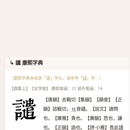
↳ 譴 康熙字典
（康熙字典未收录「谴」字头，请参考「
譴
」字：）
【酉集上】【言字部】 康熙笔画：21 部外笔画：14
【唐韻】去戰切【集韻】【韻會】【正
韻】詰戰切，
音繾。【說文】謫問
𠀤
也。【廣雅】責也。【廣韻】怒也，讓
也。【正韻】誚也。【詩·小雅】畏此譴