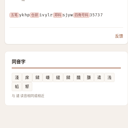
五笔
ykhp
仓颉
ivylr
郑码
sjyw
四角号码
35737
反馈
同音字
淺
㦿
鑓
嵰
繾
䭤
䤘
膁
遣
浅
㡊
㹂
与 谴 读音相同或相近