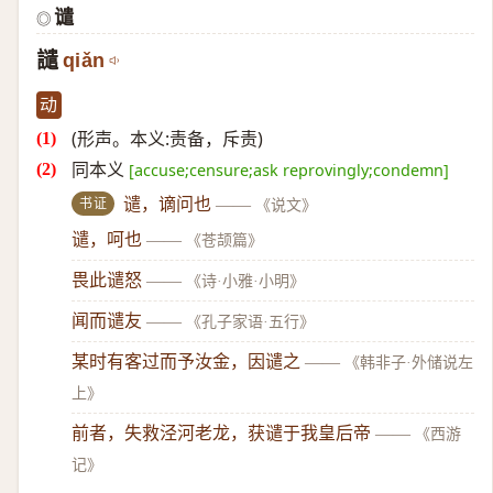
谴
◎
譴
qiǎn
动
(形声。本义:责备，斥责)
同本义
[accuse;censure;ask reprovingly;condemn]
书证
谴，谪问也
——
《说文》
谴，呵也
——
《苍颉篇》
畏此谴怒
——
《诗·小雅·小明》
闻而谴友
——
《孔子家语·五行》
某时有客过而予汝金，因谴之
——
《韩非子·外储说左
上》
前者，失救泾河老龙，获谴于我皇后帝
——
《西游
记》