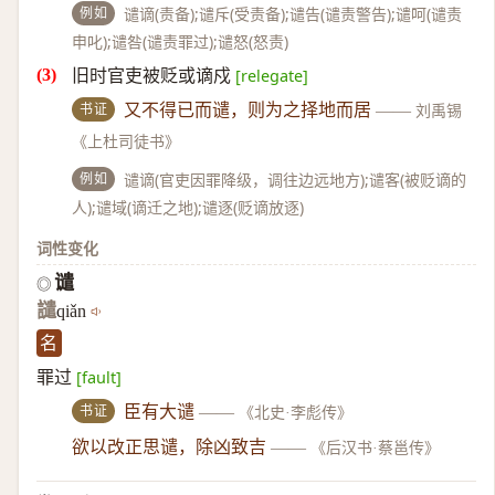
例如
谴谪(责备);谴斥(受责备);谴告(谴责警告);谴呵(谴责
申叱);谴咎(谴责罪过);谴怒(怒责)
旧时官吏被贬或谪戍
[relegate]
书证
又不得已而谴，则为之择地而居
——
刘禹锡
《上杜司徒书》
例如
谴谪(官吏因罪降级，调往边远地方);谴客(被贬谪的
人);谴域(谪迁之地);谴逐(贬谪放逐)
词性变化
谴
◎
譴
qiǎn
名
罪过
[fault]
书证
臣有大谴
——
《北史·李彪传》
欲以改正思谴，除凶致吉
——
《后汉书·蔡邕传》