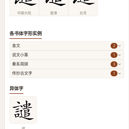
中国大陆
香港
台湾
各书体字形实例
2
金文
1
说文小篆
3
秦系简牍
1
传抄古文字
异体字
譴