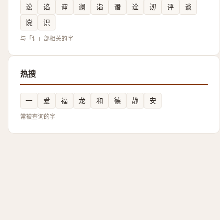
讼
谄
谉
谰
诣
谮
诠
讱
评
谈
谠
识
与「讠」部相关的字
热搜
一
爱
福
龙
和
德
静
安
常被查询的字