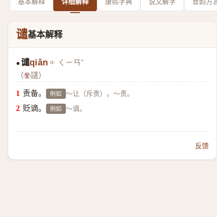
基本解释
详细解释
康熙字典
说文解字
音韵方
谴
基本解释
谴
qiǎn
ㄑㄧㄢˇ
●
（
譴）
责备。
～让（斥责）。～责。
例如
贬谪。
～谪。
例如
反馈