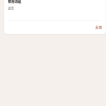
常用词组
谴责
反馈