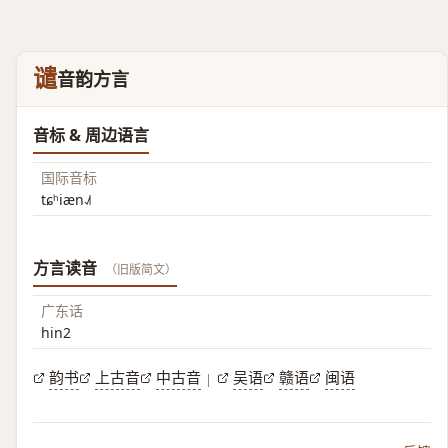
谴
音韵方言
音标 & 周边语言
国际音标
tɕʰiæn˨˩˦
方言读音
（旧版简文）
广东话
hin2
韵书
上古音
中古音
吴语
赣语
闽语
|