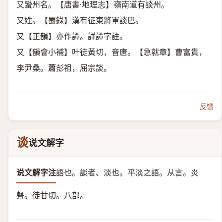
又蠻州名。【唐書·地理志】嶺南道有談州。
又姓。【蜀錄】漢有征東將軍談巴。
又【正韻】亦作譚。詳譚字註。
又【韻會小補】叶徒黃切，音唐。【急就章】曹富貴，
李尹桑。蕭彭祖，屈宗談。
反馈
谈
说文解字
说文解字注
語也。
談者、淡也。平淡之語。
从言。炎
聲。
徒甘切。八部。