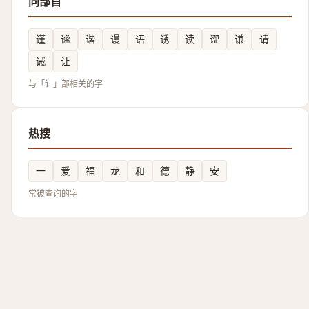
同部首
谨
谧
谐
谩
语
诱
读
䜧
谦
请
诫
让
与「讠」部相关的字
热搜
一
爱
福
龙
和
德
静
安
常被查询的字