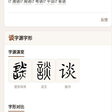
湘语
闽语
粤语
平话
客语
反馈
谈
字源字形
字源演变
楚系简帛
说文
楷书
字形对比