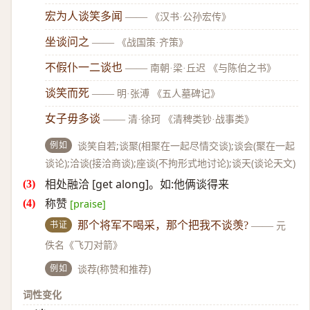
宏为人谈笑多闻
——
《汉书·公孙宏传》
坐谈问之
——
《战国策·齐策》
不假仆一二谈也
——
南朝·梁·丘迟 《与陈伯之书》
谈笑而死
——
明·张溥 《五人墓碑记》
女子毋多谈
——
清·徐珂 《清稗类钞·战事类》
例如
谈笑自若;谈聚(相聚在一起尽情交谈);谈会(聚在一起
谈论);洽谈(接洽商谈);座谈(不拘形式地讨论);谈天(谈论天文)
相处融洽 [get along]。如:他俩谈得来
称赞
[praise]
书证
那个将军不喝采，那个把我不谈羡?
——
元
佚名《飞刀对箭》
例如
谈荐(称赞和推荐)
词性变化