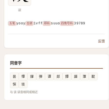
談
五笔
yooy
仓颉
ivff
郑码
suuo
四角号码
39789
反馈
同音字
昙
憛
貚
弾
谭
郯
㽑
譠
藫
㽎
㤾
埮
与 谈 读音相同或相近