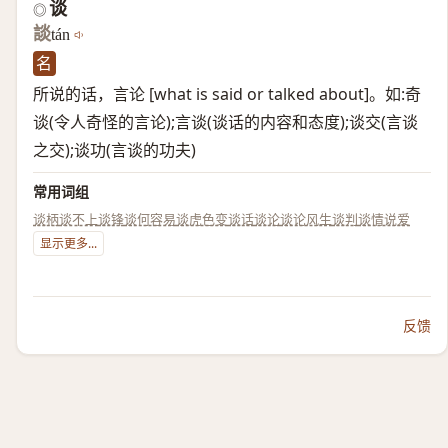
谈
◎
談
tán
名
所说的话，言论 [what is said or talked about]。如:奇
谈(令人奇怪的言论);言谈(谈话的内容和态度);谈交(言谈
之交);谈功(言谈的功夫)
常用词组
谈柄
谈不上
谈锋
谈何容易
谈虎色变
谈话
谈论
谈论风生
谈判
谈情说爱
显示更多...
反馈