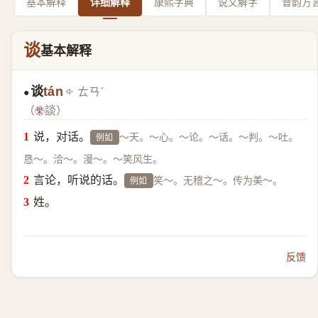
基本解释
详细解释
康熙字典
说文解字
音韵方
谈
基本解释
谈
tán
ㄊㄢˊ
●
（
談）
说，对话。
～天。～心。～论。～话。～判。～吐。
例如
恳～。洽～。漫～。～笑风生。
言论，听说的话。
笑～。无稽之～。传为美～。
例如
姓。
反馈