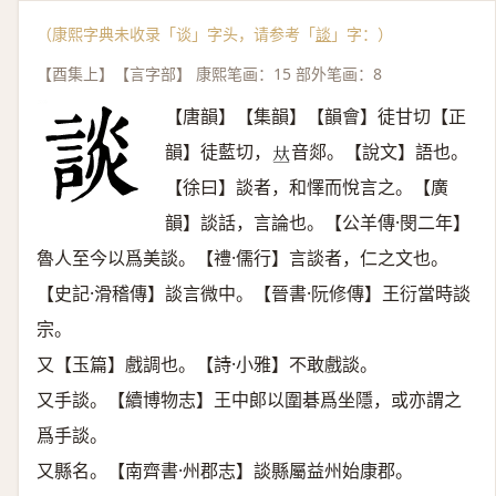
（康熙字典未收录「谈」字头，请参考「
談
」字：）
【酉集上】【言字部】 康熙笔画：15 部外笔画：8
【唐韻】【集韻】【韻會】徒甘切【正
韻】徒藍切，
音郯。【說文】語也。
𠀤
【徐曰】談者，和懌而悅言之。【廣
韻】談話，言論也。【公羊傳·閔二年】
魯人至今以爲美談。【禮·儒行】言談者，仁之文也。
【史記·滑稽傳】談言微中。【晉書·阮修傳】王衍當時談
宗。
又【玉篇】戲調也。【詩·小雅】不敢戲談。
又手談。【續博物志】王中郞以圍碁爲坐隱，或亦謂之
爲手談。
又縣名。【南齊書·州郡志】談縣屬益州始康郡。