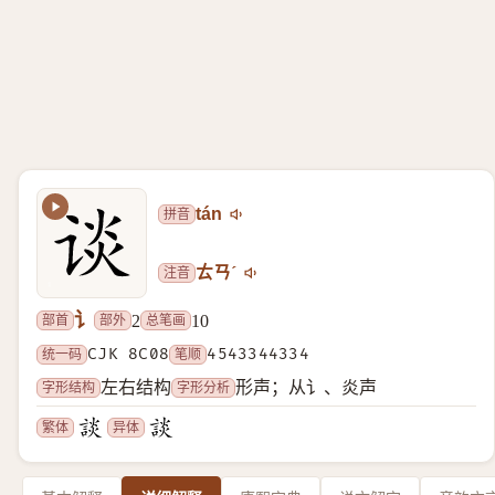
拼音
tán
注音
ㄊㄢˊ
讠
部首
部外
总笔画
2
10
统一码
CJK 8C08
笔顺
4543344334
字形结构
字形分析
左右结构
形声；从讠、炎声
繁体
异体