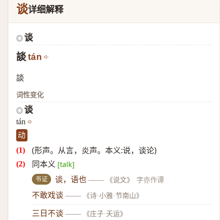
谈
详细解释
谈
◎
談
tán
談
词性变化
谈
◎
tán
动
(形声。从言，炎声。本义:说，谈论)
同本义
[talk]
书证
谈，语也
——
《说文》
字亦作谭
不敢戏谈
——
《诗·小雅·节南山》
三日不谈
——
《庄子·天运》