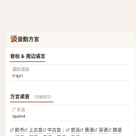
谈
音韵方言
音标 & 周边语言
国际音标
tʰĄn˧˥
方言读音
（旧版简文）
广东话
taam4
韵书
上古音
中古音
官话
晋语
吴语
赣语
|