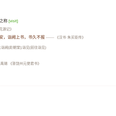
去之称
[visit]
花源记》
长安，诣阙上书，书久不报
——
《汉书·朱买臣传》
;诣阙(赴朝堂);诣见(前往诣见)
刘禹锡 《答饶州元使君书》