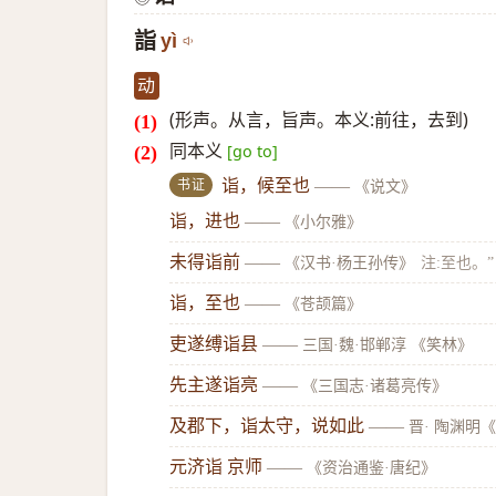
詣
yì
动
(形声。从言，旨声。本义:前往，去到)
同本义
[go to]
书证
诣，候至也
——
《说文》
诣，进也
——
《小尔雅》
未得诣前
——
《汉书·杨王孙传》
注:至也。”
诣，至也
——
《苍颉篇》
吏遂缚诣县
——
三国·魏·邯郸淳 《笑林》
先主遂诣亮
——
《三国志·诸葛亮传》
及郡下，诣太守，说如此
——
晋· 陶渊明
元济诣 京师
——
《资治通鉴·唐纪》