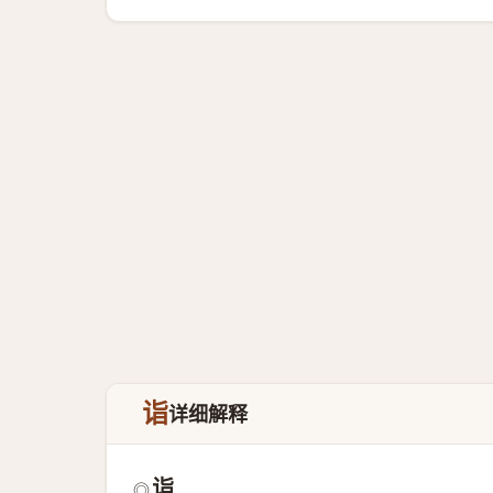
诣
详细解释
诣
◎