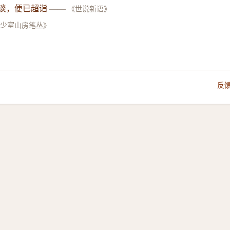
谈，便已超诣
——
《世说新语》
《少室山房笔丛》
反