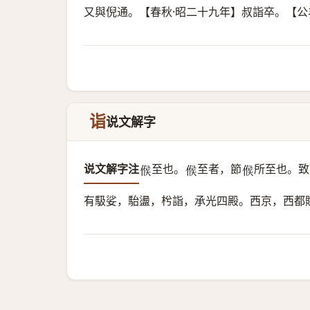
又與倪通。【春秋·昭二十九年】叔詣卒。【
诣
说文解字
说文解字注
至也。
至者，節
所至也。致
𠋫
𠋫
𠋫
有馺娑，駘盪，枍詣，承光四殿。西京，西都