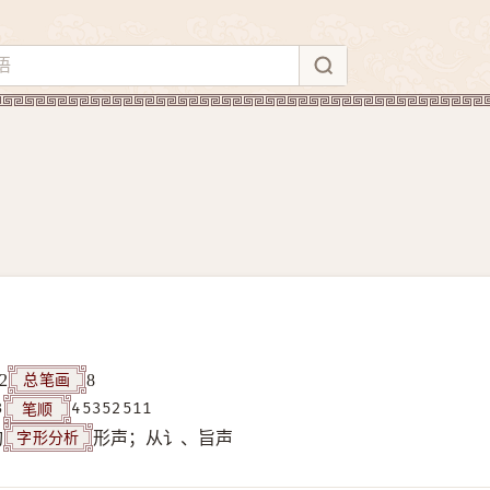
总笔画
2
8
笔顺
3
45352511
字形分析
构
形声；从讠、旨声