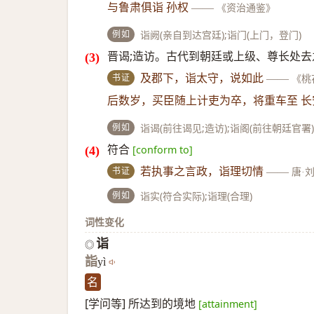
与鲁肃俱诣 孙权
——
《资治通鉴》
例如
诣阙(亲自到达宫廷);诣门(上门，登门)
晋谒;造访。古代到朝廷或上级、尊长处
书证
及郡下，诣太守，说如此
——
《桃
后数岁，买臣随上计吏为卒，将重车至 
例如
诣谒(前往谒见;造访);诣阁(前往朝廷官署)
符合
[conform to]
书证
若执事之言政，诣理切情
——
唐·
例如
诣实(符合实际);诣理(合理)
词性变化
诣
◎
詣
yì
名
[学问等] 所达到的境地
[attainment]