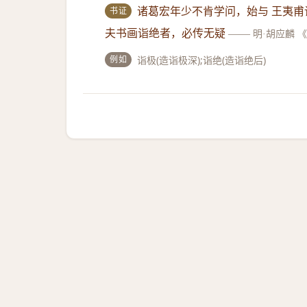
书证
诸葛宏年少不肯学问，始与 王夷甫
夫书画诣绝者，必传无疑
——
明·胡应麟 
例如
诣极(造诣极深);诣绝(造诣绝后)