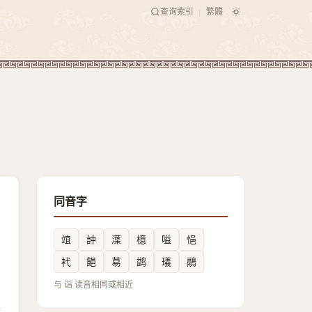
查询索引
繁體
|
同音字
竩
訲
㵩
檍
嗌
悒
䘝
䭂
䓪
鹢
㼁
鷊
与 诣 读音相同或相近