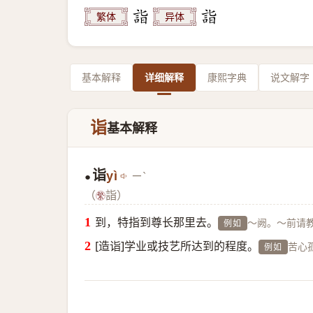
繁体
异体
基本解释
详细解释
康熙字典
说文解字
诣
基本解释
诣
yì
ㄧˋ
●
（
詣）
到，特指到尊长那里去。
～阙。～前请
例如
[造诣]学业或技艺所达到的程度。
苦心
例如