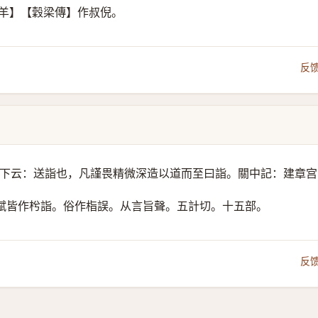
公羊】【穀梁傳】作叔倪。
反
下云：送詣也，凡謹畏精微深造以道而至曰詣。關中記：建章宫
賦皆作枍詣。俗作栺誤。
从言旨聲。
五計切。十五部。
反