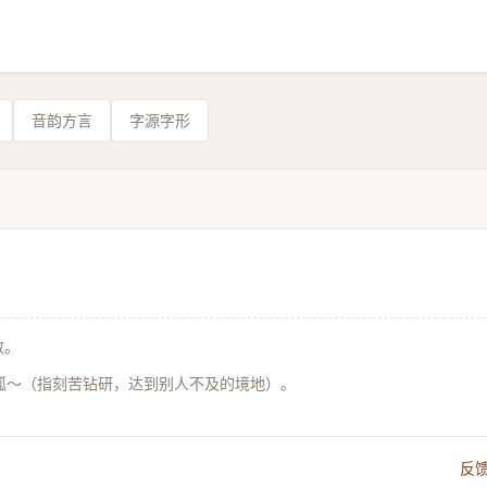
音韵方言
字源字形
教。
孤～（指刻苦钻研，达到别人不及的境地）。
反