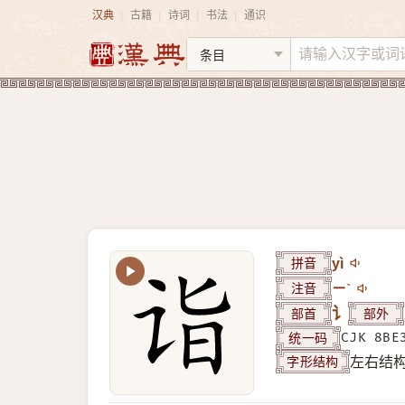
汉典
古籍
诗词
书法
通识
|
|
|
|
拼音
yì
注音
ㄧˋ
部首
讠
部外
统一码
CJK 8BE
字形结构
左右结