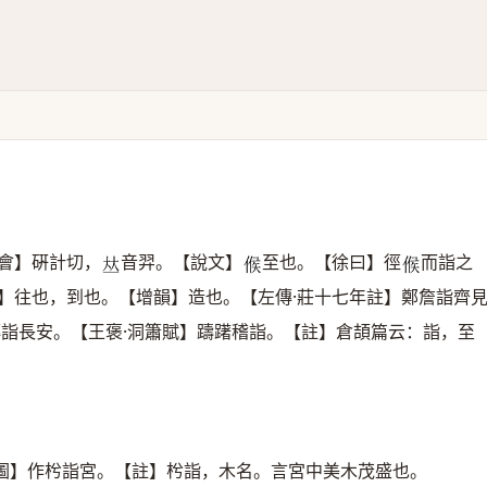
會】硏計切，
音羿。【說文】
至也。【徐曰】徑
而詣之
𠀤
𠋫
𠋫
】往也，到也。【增韻】造也。【左傳·莊十七年註】鄭詹詣齊
傳詣長安。【王褒·洞簫賦】躊躇稽詣。【註】倉頡篇云：詣，至
圖】作枍詣宮。【註】枍詣，木名。言宮中美木茂盛也。