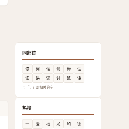
同部首
诙
诃
讴
谗
谛
诟
诺
䜤
谴
讨
诋
诿
与「讠」部相关的字
热搜
一
爱
福
龙
和
德