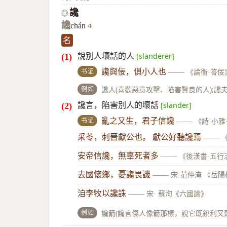
讒
◎
讒
chán
名
說別人壞話的人
[slanderer]
书证
讒與佞，俱小人也
——
《論衡·答佞
例如
讒人(喜歡惡意攻擊、陷害賢良的人);讒夫
讒言，陷害別人的壞話
[slander]
书证
亂之又生，君子信讒
——
《詩·小雅
采苓，刺晉獻公也。 獻公好聽讒焉
——
安帝信讒，無辜死者多
——
《後漢書·五行
去國懷鄉，憂讒畏譏
——
宋·范仲淹 《岳
洎李牧以讒誅
——
宋· 蘇洵《六國論》
例如
讒箭(讒言傷人像箭那樣，說它既銳利又難