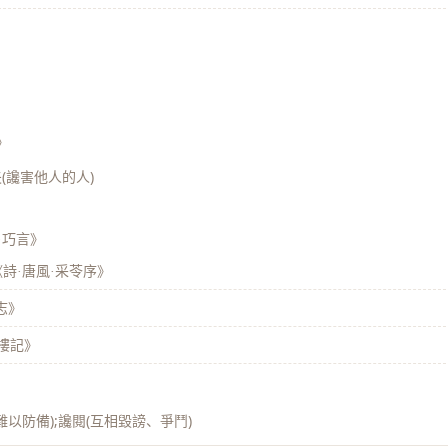
》
(讒害他人的人)
·巧言》
《詩·唐風·采苓序》
志》
陽樓記》
以防備);讒閱(互相毀謗、爭鬥)