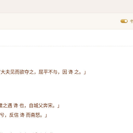
大夫见而欲夺之，屈平不与，因 谗 之。」
建之遇 谗 也，自城父奔宋。」
兮，反信 谗 而斋怒。」