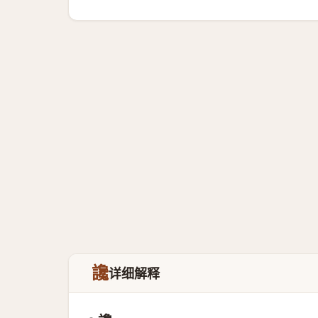
讒
详细解释