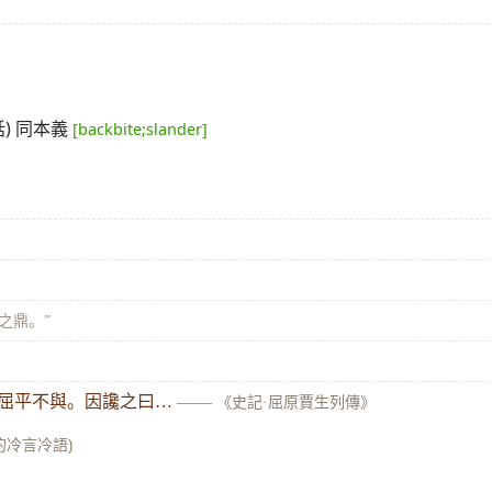
話) 同本義
[backbite;slander]
讒之鼎。”
 屈平不與。因讒之曰…
——
《史記·屈原賈生列傳》
的冷言冷語)