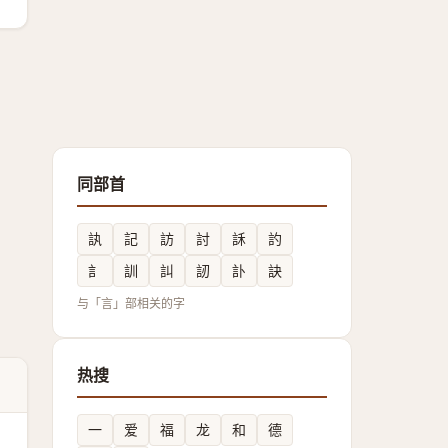
同部首
訙
記
訪
討
訸
訋
訁
訓
訆
訒
訃
訣
与「言」部相关的字
热搜
一
爱
福
龙
和
德