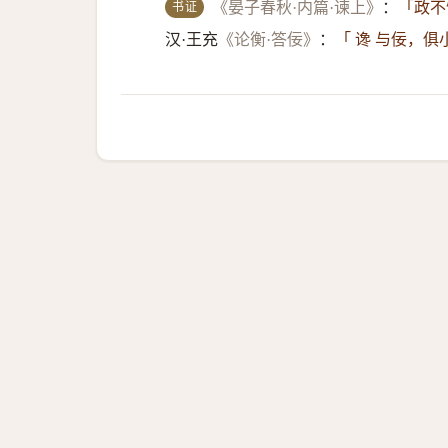
书证
《晏子春秋·内篇·谏上》
：
「政不
汉·王充
《论衡·答佞》
：
「 谗 与佞，