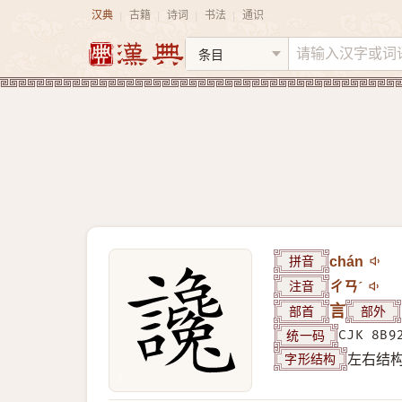
汉典
古籍
诗词
书法
通识
|
|
|
|
拼音
chán
注音
ㄔㄢˊ
部首
言
部外
统一码
CJK 8B9
字形结构
左右结