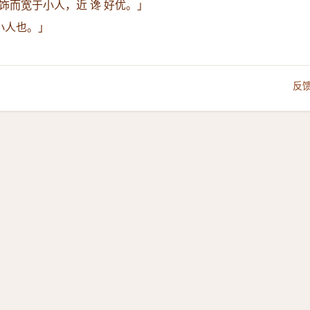
饰而宽于小人，近 谗 好优。」
俱小人也。」
反