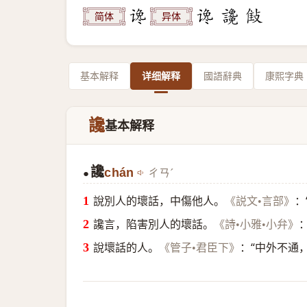
简体
异体
基本解释
详细解释
國語辭典
康熙字典
讒
基本解释
讒
chán
ㄔㄢˊ
●
說別人的壞話，中傷他人。
：
《説文•言部》
讒言，陷害別人的壞話。
《詩•小雅•小弁》
說壞話的人。
：“中外不通
《管子•君臣下》