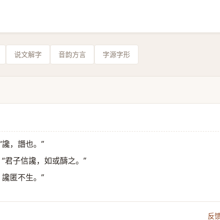
说文解字
音韵方言
字源字形
“讒，譖也。”
：“君子信讒，如或醻之。”
，讒匿不生。”
反