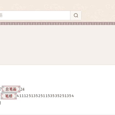
总笔画
7
24
笔顺
2
411125135251153535251354
构