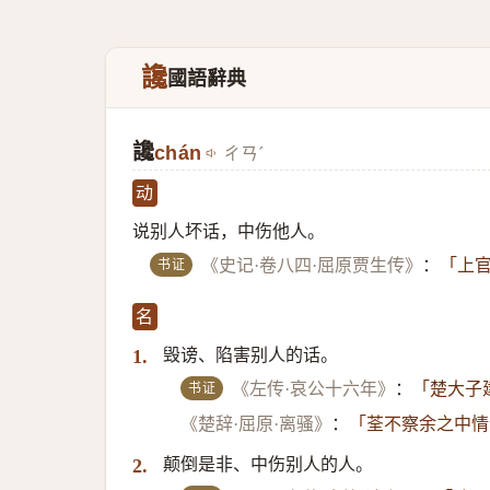
讒
國語辭典
讒
chán
ㄔㄢˊ
动
说别人坏话，中伤他人。
书证
《史记·卷八四·屈原贾生传》
：
「上官
名
毁谤、陷害别人的话。
1.
书证
《左传·哀公十六年》
：
「楚大子
《楚辞·屈原·离骚》
：
「荃不察余之中情
颠倒是非、中伤别人的人。
2.