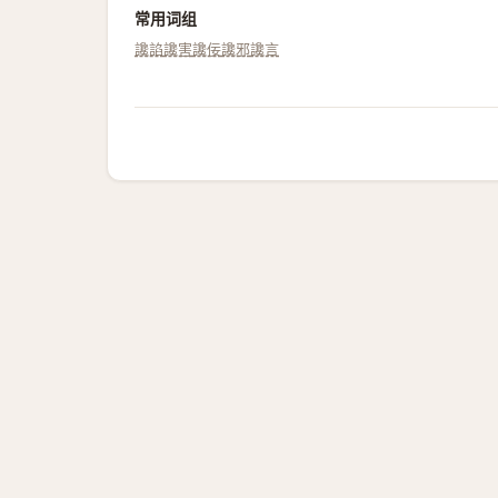
常用词组
讒諂
讒害
讒佞
讒邪
讒言