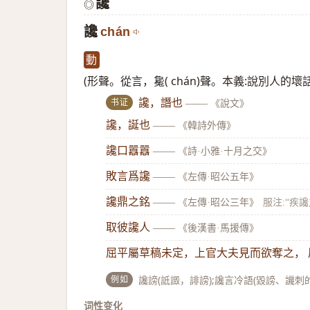
讒
◎
讒
chán
動
(形聲。從言，毚( chán)聲。本義:說別人的壞
书证
讒，譖也
——
《說文》
讒，誕也
——
《韓詩外傳》
讒口囂囂
——
《詩·小雅·十月之交》
敗言爲讒
——
《左傳·昭公五年》
讒鼎之銘
——
《左傳·昭公三年》
服注:“疾
取彼讒人
——
《後漢書·馬援傳》
屈平屬草稿未定，上官大夫見而欲奪之，
例如
讒謗(詆譭，誹謗);讒言冷語(毀謗、譏刺
词性变化