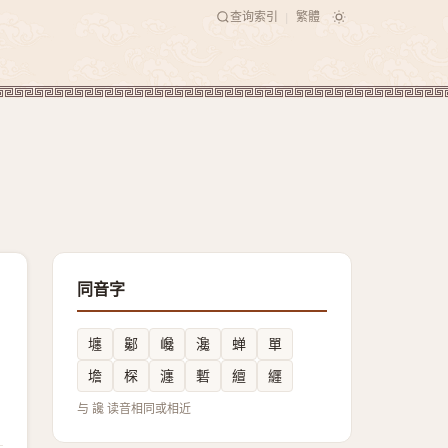
查询索引
繁體
|
同音字
㙻
酁
巉
瀺
蝉
單
㙴
棎
瀍
磛
繵
纒
与 讒 读音相同或相近