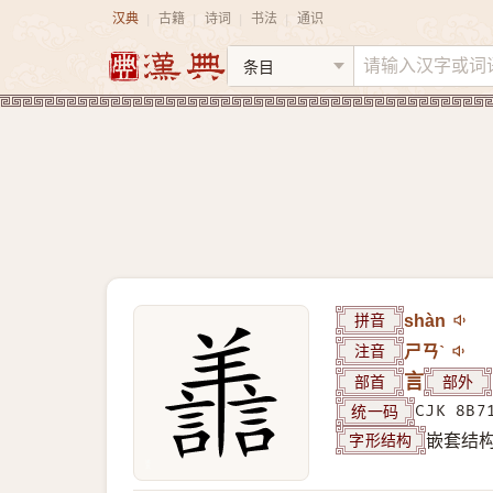
汉典
古籍
诗词
书法
通识
|
|
|
|
拼音
shàn
注音
ㄕㄢˋ
部首
言
部外
统一码
CJK 8B7
字形结构
嵌套结