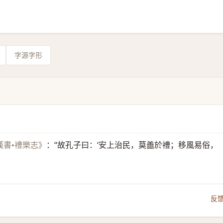
字源字形
：“故孔子曰：‘安上治民，莫譱於禮；移風易俗，
漢書•禮樂志》
反