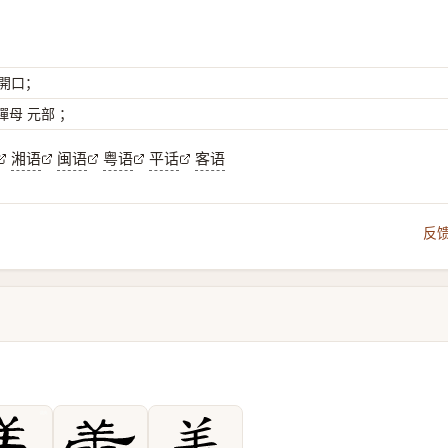
 開口；
母 元部 ；
湘语
闽语
粤语
平话
客语
反