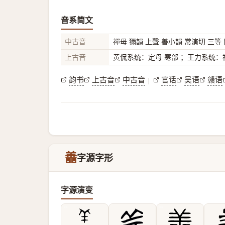
音系简文
中古音
禪母 獮韻 上聲 善小韻 常演切 三等
上古音
黄侃系统：定母 寒部 ；王力系统：禪
韵书
上古音
中古音
官话
吴语
赣语
|
譱
字源字形
字源演变