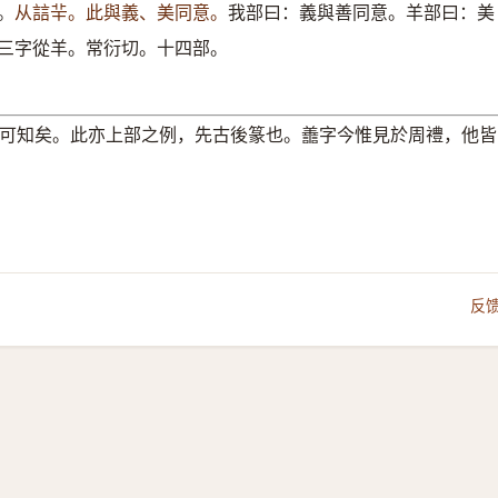
。
从誩⺸。此與義、美同意。
我部曰：義與善同意。羊部曰：美
三字從羊。常衍切。十四部。
可知矣。此亦上部之例，先古後篆也。譱字今惟見於周禮，他皆
反