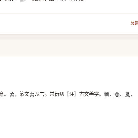
𦎍
反
意。
，篆文
从言。常衍切〖注〗古文善字。
、
、
，
𦎍
𦎍
𦏯
𧮟
𠾄