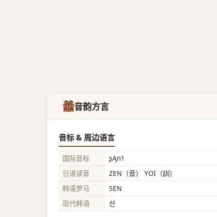
譱
音韵方言
音标 & 周边语言
国际音标
ʂĄn˥˧
日语读音
ZEN（音） YOI（訓）
韩语罗马
SEN
现代韩语
선