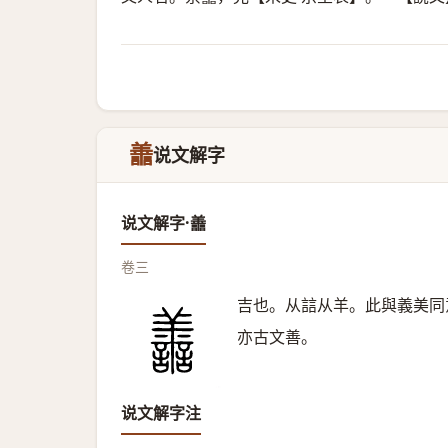
譱
说文解字
说文解字·譱
卷三
吉也。从誩从羊。此與義美同
亦古文善。
说文解字注