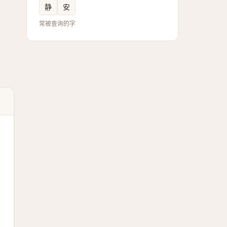
静
安
常被查询的字
。