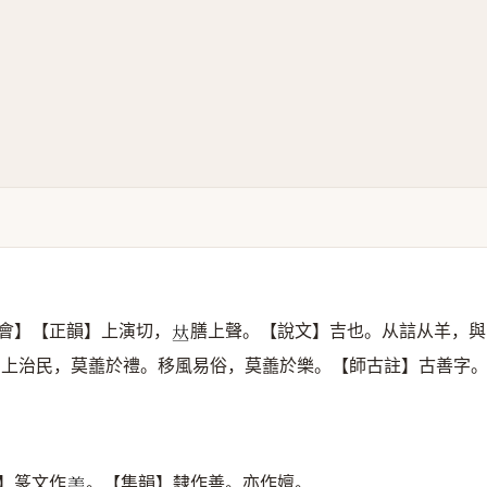
會】【正韻】上演切，
膳上聲。【說文】吉也。从誩从羊，與
𠀤
安上治民，莫譱於禮。移風易俗，莫譱於樂。【師古註】古善字
】篆文作
。【集韻】隸作善。亦作嬗。