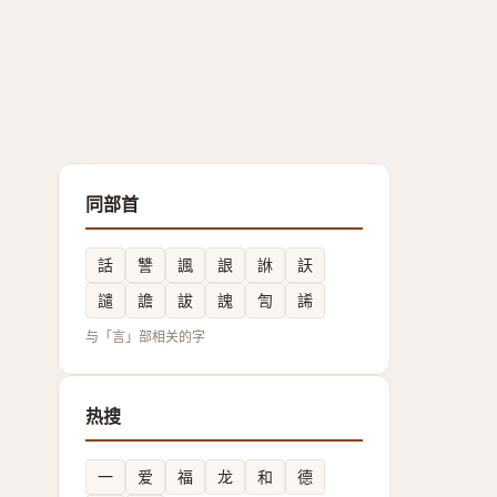
同部首
話
讐
諷
詪
䛙
䚶
譴
譫
詙
謉
訇
䛥
与「言」部相关的字
热搜
一
爱
福
龙
和
德