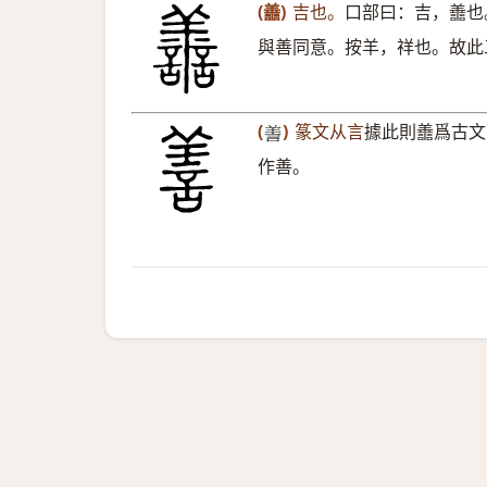
(譱)
吉也。
口部曰：吉，譱也
與善同意。按羊，祥也。故此
(
)
篆文从言
據此則譱爲古文
𦎍
作善。