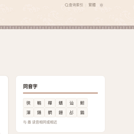
查询索引
繁體
|
同音字
㣣
䡪
樿
蟮
讪
䱇
潬
鐥
䠾
銏
㣌
䥇
与 譱 读音相同或相近