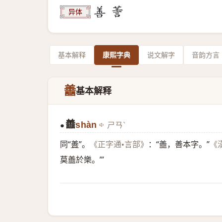
异体
基本解释
康熙字典
说文解字
音韵方言
譱
基本解释
譱
shàn
ㄕㄢˋ
●
同“
善
”。
：“譱，善本字。”
《正字通•言部》
《
莫譱於樂。’”