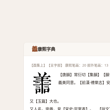
譱
康熙字典
【酉集上】【言字部】 康熙笔画：20 部外笔画：13
【唐韻】常衍切【集韻】【韻
義美同意。【前漢·禮樂志】
又【玉篇】大也。
又人名。崇譱，見【宋史·宗室表】。 【說文