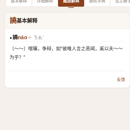
基本解释
详细解释
國語辭典
康熙字典
说文解
譊
基本解释
譊
náo
ㄋㄠˊ
●
〔～～〕喧嚷，争辩，如“彼唯人言之恶闻，奚以夫～～
为乎？”
反馈