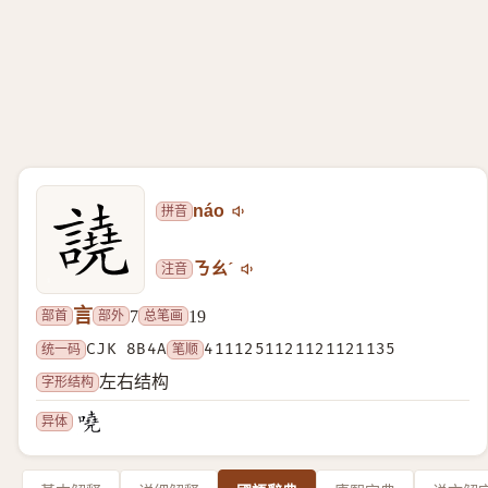
拼音
náo
注音
ㄋㄠˊ
言
部首
部外
总笔画
7
19
统一码
CJK 8B4A
笔顺
4111251121121121135
字形结构
左右结构
异体