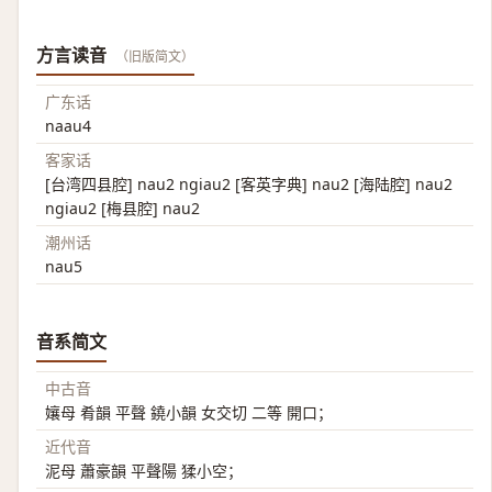
方言读音
（旧版简文）
广东话
naau4
客家话
[台湾四县腔] nau2 ngiau2 [客英字典] nau2 [海陆腔] nau2
ngiau2 [梅县腔] nau2
潮州话
nau5
音系简文
中古音
孃母 肴韻 平聲 鐃小韻 女交切 二等 開口；
近代音
泥母 蕭豪韻 平聲陽 猱小空；