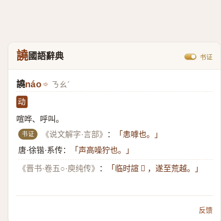
譊
國語辭典
书证
譊
náo
ㄋㄠˊ
动
喧哗、呼叫。
书证
《说文解字·言部》
：
「恚嘑也。」
唐·徐锴·系传：
「声高噪狞也。」
《晋书·卷五○·庾纯传》
：
「临时諠 𫍢 ，遂至荒越。」
反馈