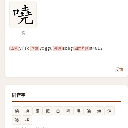
嘵
五笔
yffq
仓颉
yrggu
郑码
sbbg
四角号码
04612
反馈
同音字
橈
撓
夒
詉
㞪
碙
嶩
獟
蟯
怓
獿
挠