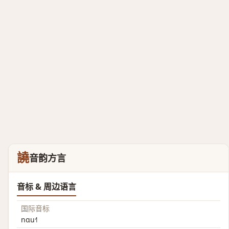
譊
音韵方言
音标 & 周边语言
国际音标
nɑu˧˥