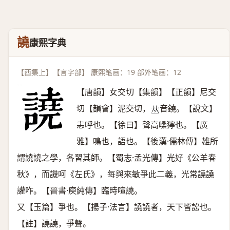
譊
康熙字典
【酉集上】【言字部】 康熙笔画：19 部外笔画：12
【唐韻】女交切【集韻】【正韻】尼交
切【韻會】泥交切，
音鐃。【說文】
𠀤
恚呼也。【徐曰】聲高噪獰也。【廣
雅】鳴也，語也。【後漢·儒林傳】雄所
謂譊譊之學，各習其師。【蜀志·孟光傳】光好《公羊春
秋》，而譏呵《左氏》，每與來敏爭此二義，光常譊譊
讙咋。【晉書·庾純傳】臨時喧譊。
又【玉篇】爭也。【揚子·法言】譊譊者，天下皆訟也。
【註】譊譊，爭聲。