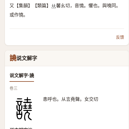
又【集韻】【類篇】
馨幺切，音憢。懼也。與嘵同。
𠀤
或作憢。
反馈
譊
说文解字
说文解字·譊
卷三
恚呼也。从言堯聲。女交切