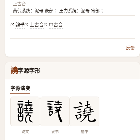
上古音
黄侃系统：泥母 豪部 ；王力系统：泥母 宵部 ；
韵书
上古音
中古音
反馈
譊
字源字形
字源演变
说文
隶书
楷书