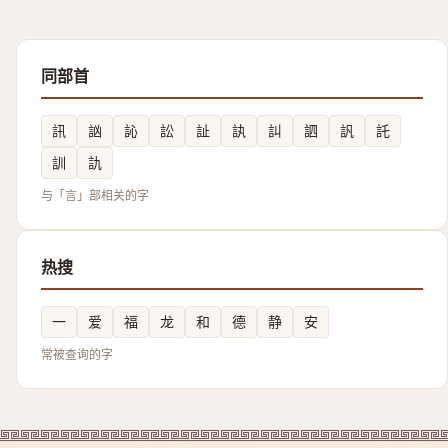
同部首
訊
訩
訫
訟
訨
訙
訆
訵
訉
託
訓
訅
与「言」部相关的字
热搜
一
爱
福
龙
和
德
静
安
常被查询的字