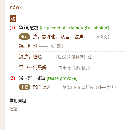
náo
动
争辩;喧嚣
[argue;debate;clamour;hullabaloo]
书证
譊，恚呼也。从言，譊声
——
《说文》
譊，鸣也
——
《广雅》
譊譊，喧也
——
《后汉书·儒林传》注
里中一何譊譊
——
古乐府 《孤儿行》
通“挠”。挑逗
[tease;provoke]
书证
怒而譊之
——
银雀山·汉 墓竹简《孙子兵法》
常用词组
譊譊