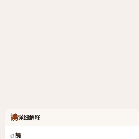
譊
详细解释
譊
◎