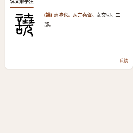
说文解字注
(譊)
恚嘑也。从言堯聲。
女交切。二
部。
反馈