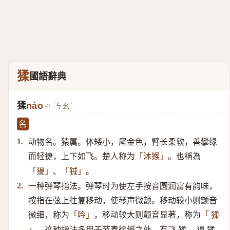
猱
國語辭典
猱
náo
ㄋㄠˊ
名
动物名。猿属。体矮小，尾金色，臂长柔软，善攀缘
1.
而轻捷，上下如飞。楚人称为
。也稱為
「沐猴」
、
。
「獶」
「狨」
一种弹琴指法。弹琴时为使左手按音圆润富有韵味，
2.
按指在弦上往复移动，使琴声微颤。移动较小则颤音
微细，称为
，移动较大则颤音显著，称为
「吟」
「 猱
。这种指法多用于节奏徐缓之处，有飞 猱 、退 猱
」