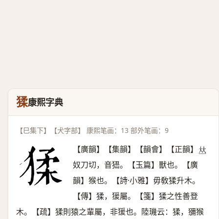
猱
康熙字典
【巳集下】【犬字部】 康熙笔画：13 部外笔画：9
【廣韻】【集韻】【韻會】【正韻】
𠀤
奴刀切，音峱。【玉篇】獸也。【廣
韻】猴也。【詩·小雅】毋敎猱升木。
【傳】猱，猨屬。【箋】猱之性善登
木。【疏】猱則猿之輩屬，非猨也。陸璣云：猱，獼猴