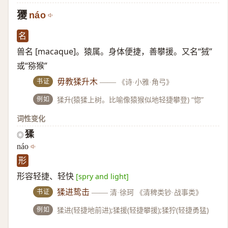
獿
náo
名
兽名 [macaque]。猿属。身体便捷，善攀援。又名“狨”
或“猕猴”
书证
毋教猱升木
——
《诗·小雅·角弓》
例如
猱升(猿猱上树。比喻像猿猴似地轻捷攀登) “惚”
词性变化
猱
◎
náo
形
形容轻捷、轻快
[spry and light]
书证
猱进鸷击
——
清·徐珂 《清稗类钞·战事类》
例如
猱进(轻捷地前进);猱援(轻捷攀援);猱狞(轻捷勇猛)