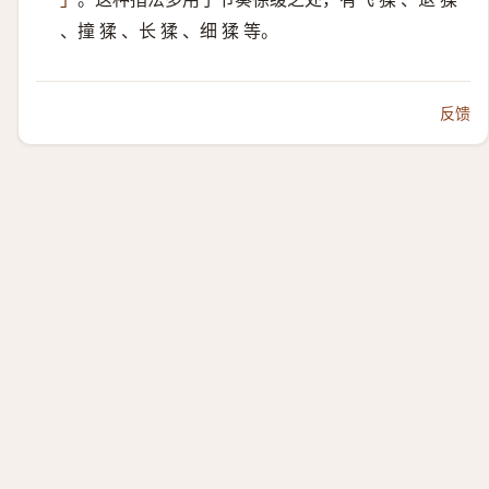
、撞 猱 、长 猱 、细 猱 等。
反馈