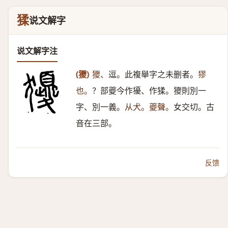
猱
说文解字
说文解字注
(獿)
獿、
逗。此複舉字之未删者。
㺒
也。
？部夔今作獶、作猱。獿則別一
字、別一義。
从犬。夔聲。
女交切。古
音在三部。
反馈