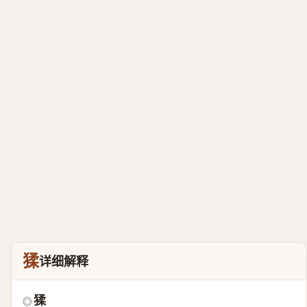
猱
详细解释
猱
◎