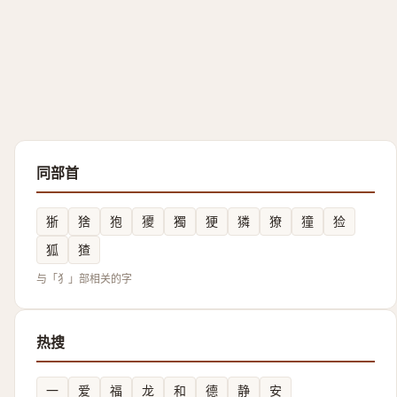
同部首
狾
猞
狍
獿
獨
㹴
獜
獠
獞
猃
狐
猹
与「犭」部相关的字
热搜
一
爱
福
龙
和
德
静
安