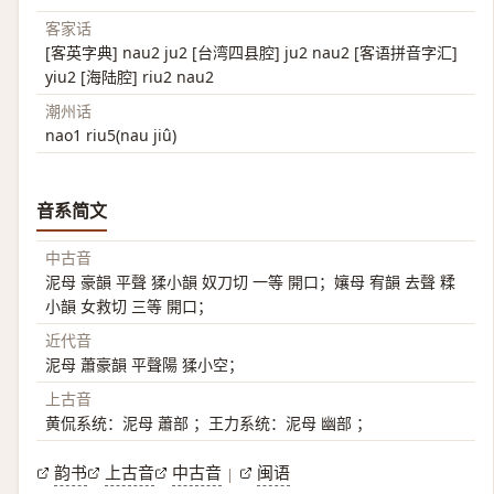
客家话
[客英字典] nau2 ju2 [台湾四县腔] ju2 nau2 [客语拼音字汇]
yiu2 [海陆腔] riu2 nau2
潮州话
nao1 riu5(nau jiû)
音系简文
中古音
泥母 豪韻 平聲 猱小韻 奴刀切 一等 開口；孃母 宥韻 去聲 糅
小韻 女救切 三等 開口；
近代音
泥母 蕭豪韻 平聲陽 猱小空；
上古音
黄侃系统：泥母 蕭部 ；王力系统：泥母 幽部 ；
韵书
上古音
中古音
闽语
|