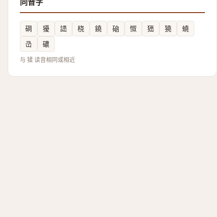
同音字
碙
獶
䛝
桡
鐃
硇
怓
峱
獟
蟯
㞪
䃩
与 猱 读音相同或相近