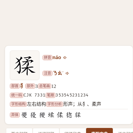
拼音
náo
注音
ㄋㄠˊ
犭
部首
部外
总笔画
3
12
统一码
CJK 7331
笔顺
353545231234
字形结构
字形分析
左右结构
形声；从犭、柔声
异体