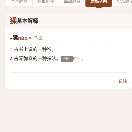
基本解释
详细解释
國語辭典
康熙字典
说文解
猱
基本解释
猱
náo
ㄋㄠˊ
●
古书上说的一种猴。
古琴弹奏的一种指法。
吟～。
例如
反馈