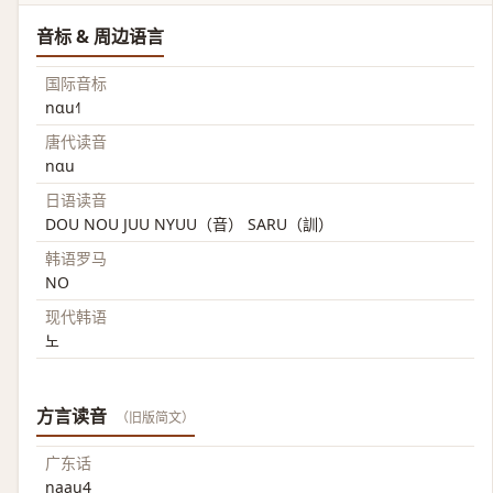
音标 & 周边语言
国际音标
nɑu˧˥
唐代读音
nɑu
日语读音
DOU NOU JUU NYUU（音） SARU（訓）
韩语罗马
NO
现代韩语
노
方言读音
（旧版简文）
广东话
naau4