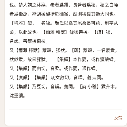
也。楚人謂之沐猴，老者爲玃，長臂者爲猿，猿之白腰
者爲獑胡，獑胡猨駿捷於獼猴，然則猱猨其類大同也。
【埤雅】狨，一名猱。顏氏以爲其尾柔長可藉，制字从
柔，以此故也。【爾雅·釋獸】猱猨善援。【疏】猱，一
名蝯。善攀援樹枝。
又【爾雅·釋獸】蒙頌，猱狀。【疏】蒙頌，一名蒙貴。
狀似猨，故曰猱狀。 【集韻】本作夒，或作獿獶蝚。
又【集韻】而由切，音柔。或作夒，通作蝚。
又【廣韻】【集韻】
女救切，音糅。義
同。
𠀤
𠀤
又【集韻】乃豆切，音耨。義同。【詩·小雅】猱升木。
沈重讀。
反馈