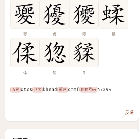
夒
獶
獿
蝚
㑱
㺀
𧳨
五笔
qtcs
仓颉
khnhd
郑码
qmmf
四角号码
47294
反馈