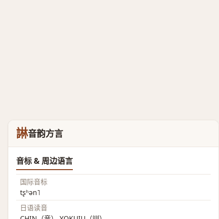
諃
音韵方言
音标 & 周边语言
国际音标
tʂʰən˥
日语读音
CHIN（音） YOKUIU（訓）