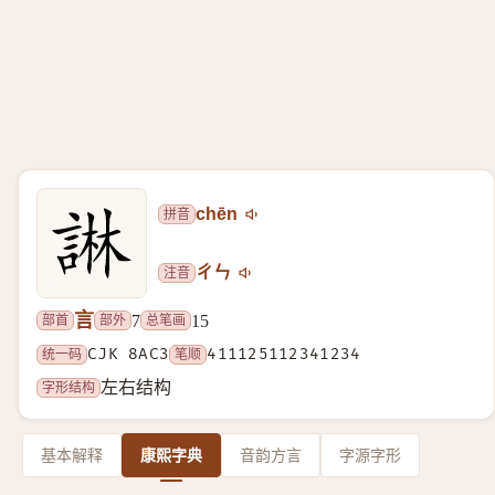
拼音
chēn
注音
ㄔㄣ
言
部首
部外
总笔画
7
15
统一码
CJK 8AC3
笔顺
411125112341234
字形结构
左右结构
基本解释
康熙字典
音韵方言
字源字形