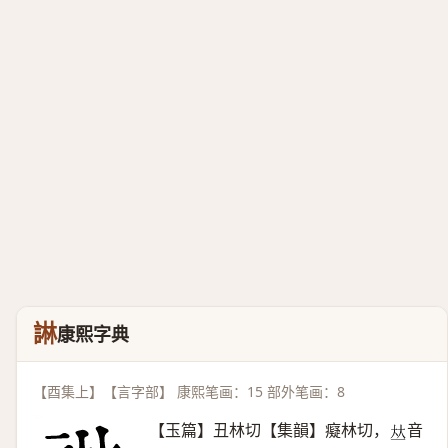
諃
康熙字典
【酉集上】【言字部】 康熙笔画：15 部外笔画：8
【玉篇】丑林切【集韻】癡林切，
音
𠀤