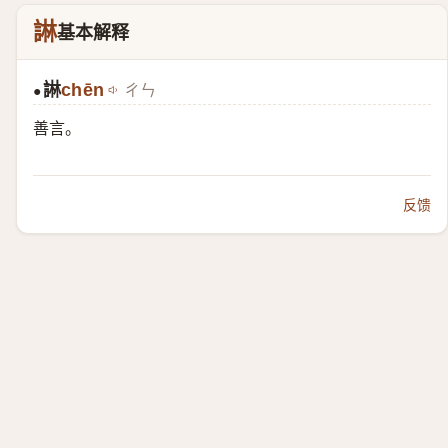
諃
基本解释
諃
chēn
ㄔㄣ
●
善言。
反馈