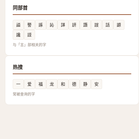
同部首
謚
譥
諑
訫
諽
訮
譖
詜
話
謜
讒
誈
与「言」部相关的字
热搜
一
爱
福
龙
和
德
静
安
常被查询的字