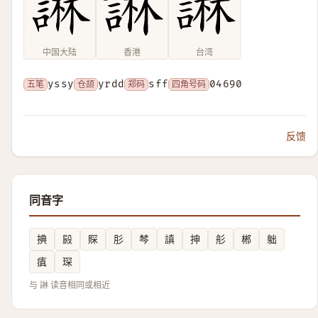
中国大陆
香港
台湾
五笔
yssy
仓颉
yrdd
郑码
sff
四角号码
04690
反馈
同音字
捵
㲀
賝
肜
棽
謓
抻
䑣
郴
䠳
瘨
琛
与 諃 读音相同或相近