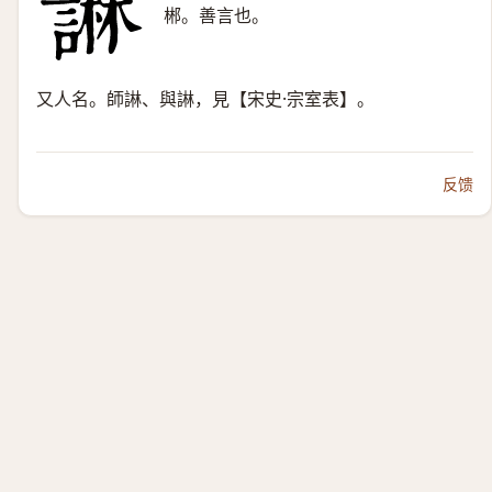
郴。善言也。
又人名。師諃、與諃，見【宋史·宗室表】。
反馈