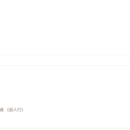
甫 《丽人行》