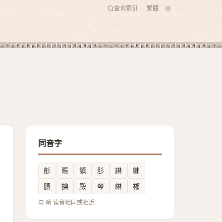
查询索引
繁體
|
同音字
䑣
䀼
謓
肜
諃
䠳
䐜
捵
㲀
棽
綝
郴
与 瞋 读音相同或相近