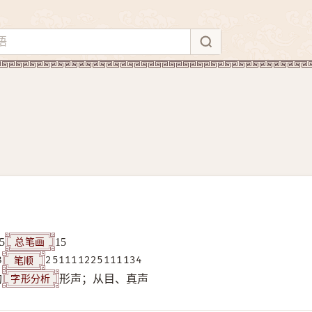
总笔画
5
15
笔顺
B
251111225111134
字形分析
构
形声；从目、真声