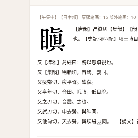
【午集中】【目字部】 康熙笔画：15 部外笔画：10
【唐韻】昌眞切【集韻】【韻
也。【史記·項羽紀】項王瞋
又【埤雅】禽經曰：鴨以怒瞋視也。
又【集韻】稱脂切，音鴟。義同。
又癡鄰切，疢平聲。盛貌。
又亭年切，音田。眠瞋，低目貌。
又之刃切，音震。恚也。
又試刃切，申去聲。與眒同。
又他甸切，天去聲。與䀖睼
同。 【說文】
𠀤