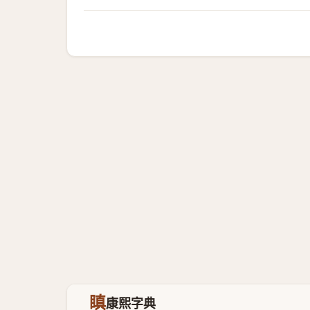
瞋
康熙字典