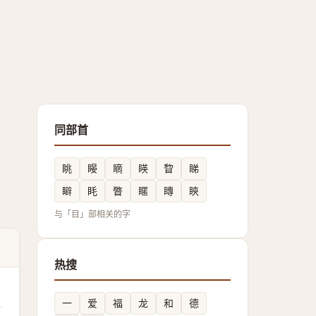
同部首
眺
䁙
䁤
䁐
睝
睇
䁹
眊
瞥
䁥
䁣
鿃
与「目」部相关的字
热搜
一
爱
福
龙
和
德