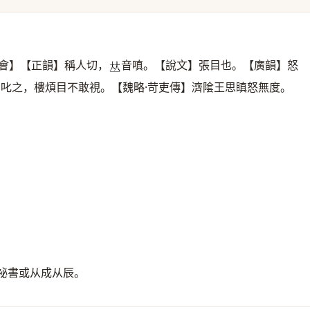
會】【正韻】稱人切，
音嗔。【說文】張目也。【廣韻】怒
𠀤
目叱之，樓煩目不敢視。【魏略·苛吏傳】濟隂王思瞋怒無度。
祕書或从成从辰。