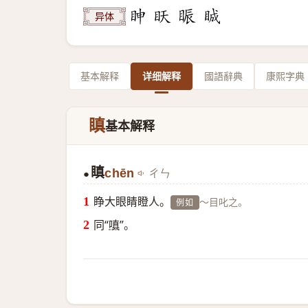
异体
基本解释
详细解释
國語辭典
康熙字典
瞋
基本解释
瞋
chēn
ㄔㄣ
●
睁大眼睛瞪人。
～目叱之。
例如
同“
嗔
”。