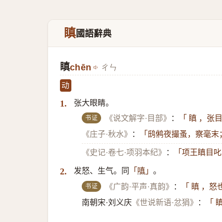
瞋
國語辭典
瞋
chēn
ㄔㄣ
动
张大眼睛。
1.
书证
《说文解字·目部》
：
「 瞋 ，张
《庄子·秋水》
：
「鸱鸺夜撮蚤，察毫末
《史记·卷七·项羽本纪》
：
「项王瞋目叱
发怒、生气。同
。
2.
「
嗔
」
书证
《广韵·平声·真韵》
：
「 瞋 ，怒
南朝宋·刘义庆
《世说新语·忿狷》
：
「 