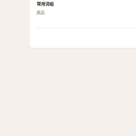
常用词组
瞋目