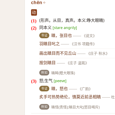
chēn
动
(形声。从目，真声。本义:睁大眼睛)
同本义
[stare angrily]
书证
瞋，张目也
——
《说文》
羽瞋目叱之
——
《汉书·项籍传》
画出瞋目而不见丘山
——
《庄子·秋水》
按剑瞋目
——
《庄子·盗跖》
例如
瞋眸(瞪大眼珠)
怒;生气
[peeve]
书证
瞋，怒也
——
《广韵》
炙手可热势绝伦，慎莫近前丞相瞋
——
杜
例如
瞋怪(责怪);瞋目大叱(怒目喝斥)