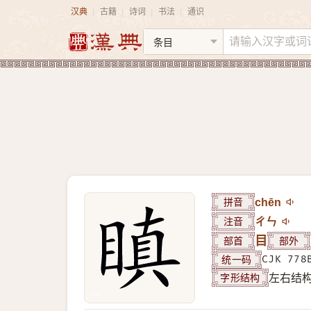
汉典
古籍
诗词
书法
通识
|
|
|
|
拼音
chēn
注音
ㄔㄣ
部首
目
部外
统一码
CJK 778
字形结构
左右结