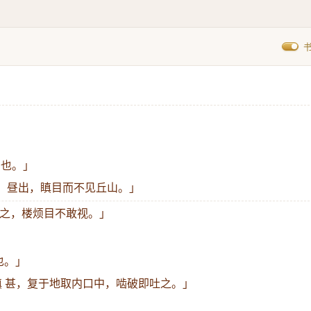
目也。」
；昼出，瞋目而不见丘山。」
之，楼烦目不敢视。」
也。」
瞋 甚，复于地取内口中，啮破即吐之。」