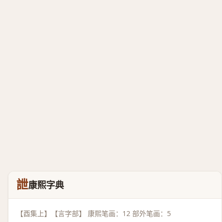
詍
康熙字典
【酉集上】【言字部】 康熙笔画：12 部外笔画：5