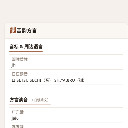
詍
音韵方言
音标 & 周边语言
国际音标
ji˥˧
日语读音
EI SETSU SECHI（音） SHIYABIRU（訓）
方言读音
（旧版简文）
广东话
jai6
客家话