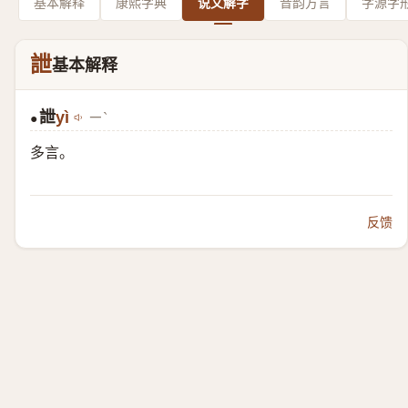
基本解释
康熙字典
说文解字
音韵方言
字源字
詍
基本解释
詍
yì
ㄧˋ
●
多言。
反馈