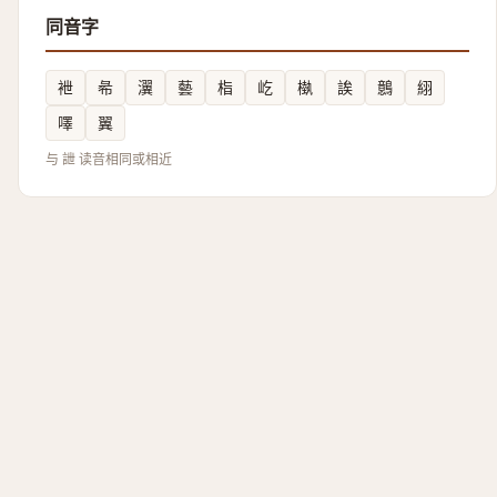
同音字
袣
㣇
瀷
藝
栺
屹
槸
誒
鷾
䋚
㘁
翼
与 詍 读音相同或相近