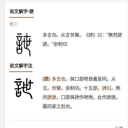
说文解字·詍
卷三
多言也。从言世聲。《詩》曰：“無然詍
詍。”余制切
说文解字注
(詍)
多言也。
與口部呭音義皆同。
从
言。世聲。
余制切。十五部。
詩曰。無
然詍詍。
口部偁詩作呭呭。此作詍詍。
葢四家之别也。