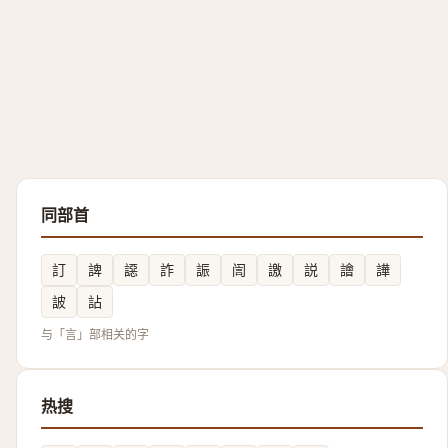
同部首
訂
諀
䜑
詐
誫
訚
譤
説
譮
譁
詖
詀
与「言」部相关的字
热搜