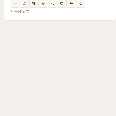
一
爱
福
龙
和
德
静
安
常被查询的字