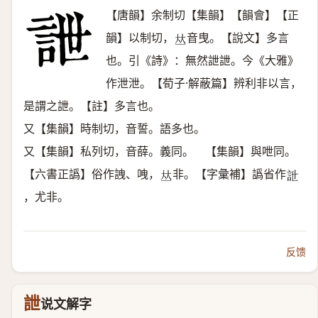
【唐韻】余制切【集韻】【韻會】【正
韻】以制切，
音曳。【說文】多言
𠀤
也。引《詩》：無然詍詍。今《大雅》
作泄泄。【荀子·解蔽篇】辨利非以言，
是謂之詍。【註】多言也。
又【集韻】時制切，音誓。語多也。
又【集韻】私列切，音薛。義同。 【集韻】與呭同。
【六書正譌】俗作䛖、㖂，
非。【字彙補】譌省作
𠀤
𧥨
，尤非。
反馈
詍
说文解字