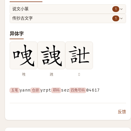
1
说文小篆
1
传抄古文字
异体字
㖂
䛖
𧥨
五笔
yann
仓颉
yrpt
郑码
sez
四角号码
04617
反馈