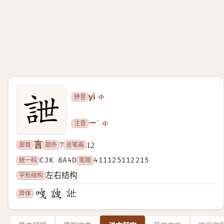
拼音
yì
注音
ㄧˋ
言
部首
部外
总笔画
7
12
统一码
CJK 8A4D
笔顺
411125112215
字形结构
左右结构
异体