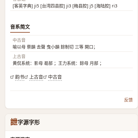
[客英字典] ji5 [台湾四县腔] ji3 [梅县腔] j5 [海陆腔] ri3
音系简文
中古音
喻以母 祭韻 去聲 曳小韻 餘制切 三等 開口；
上古音
黄侃系统：影母 曷部 ；王力系统：餘母 月部 ；
韵书
上古音
中古音
反馈
詍
字源字形