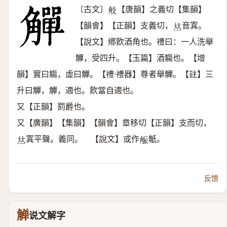
〔古文〕
【唐韻】之義切【集韻】
𧣄
【韻會】【正韻】支義切，
音寘。
𠀤
【說文】鄕飮酒角也。禮曰：一人洗舉
觶，受四升。【玉篇】酒觴也。【增
韻】實曰觴，虛曰觶。【禮·禮器】尊者舉觶。【註】三
升曰觶，觶，適也。飮當自適也。
又【正韻】罰爵也。
又【廣韻】【集韻】【韻會】章移切【正韻】支而切，
寘平聲。義同。 【說文】或作
觗。
𠀤
𧣨
反馈
觯
说文解字