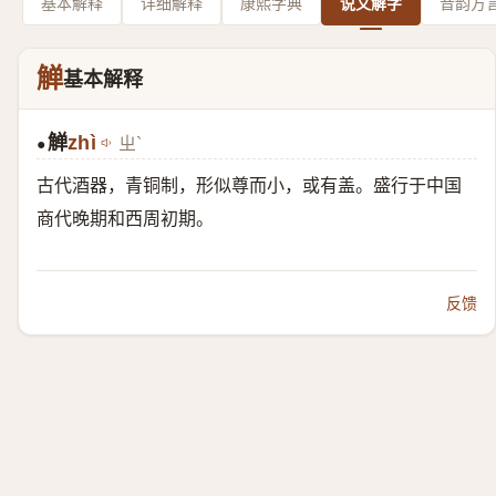
基本解释
详细解释
康熙字典
说文解字
音韵方
觯
基本解释
觯
zhì
ㄓˋ
●
古代酒器，青铜制，形似尊而小，或有盖。盛行于中国
商代晚期和西周初期。
反馈