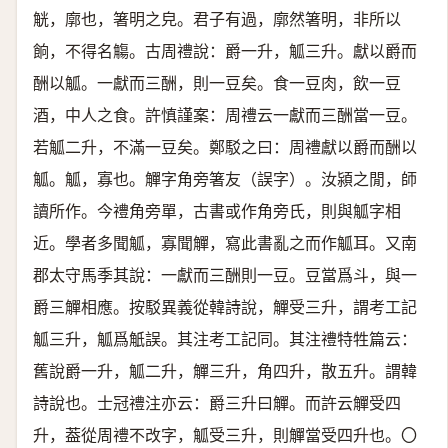
觥，廓也，箸明之皃。君子有過，廓然箸明，非所以
餉，不得名觴。古周禮說：爵一升，觚三升。獻以爵而
酬以觚。一獻而三酬，則一豆矣。食一豆肉，飲一豆
酒，中人之食。許慎謹案：周禮云一獻而三酬當一豆。
若觚二升，不滿一豆矣。鄭駁之曰：周禮獻以爵而酬以
觚。觚，寡也。觶字角旁箸友（誤字）。汝潁之閒，師
讀所作。今禮角旁單，古書或作角旁氏，則與觚字相
近。學者多聞觚，寡聞觶，寫此書亂之而作觚耳。又南
郡太守馬季其說：一獻而三酬則一豆。豆當爲斗，與一
爵三觶相應。按駁異義從韓詩說，觶受三升，謂考工記
觚三升，觚爲觗誤。其注考工記同。其注禮特牲篇云：
舊說爵一升，觚二升，觶三升，角四升，散五升。謂韓
詩說也。士冠禮注亦云：爵三升曰觶。而許云觶受四
升，葢從周禮不改字，觚受三升，則觶當受四升也。〇