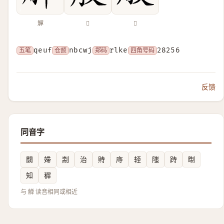
觶
𦨟
𧣄
五笔
qeuf
仓颉
nbcwj
郑码
rlke
四角号码
28256
反馈
同音字
䦯
㛿
剬
治
䝰
庤
轾
䧝
跱
㫼
知
稺
与 觯 读音相同或相近