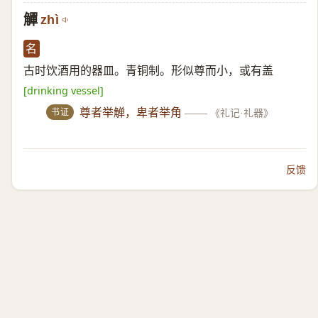
觶
zhì
名
古时饮酒用的器皿。青铜制。形似尊而小，或有盖
[drinking vessel]
书证
尊者举觯，卑者举角
——
《礼记·礼器》
反馈