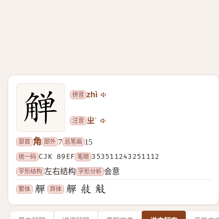
拼音
zhì
注音
ㄓˋ
角
部首
部外
总笔画
7
15
统一码
CJK 89EF
笔顺
353511243251112
字形结构
字形分析
左右结构
会意
繁体
异体