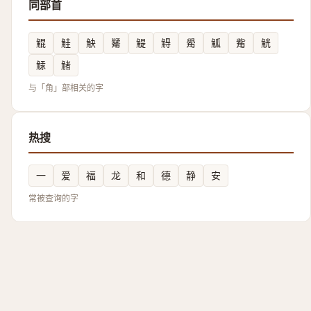
同部首
䚠
觟
觖
觺
䚣
䚟
觷
觚
觜
觥
觨
觰
与「角」部相关的字
热搜
一
爱
福
龙
和
德
静
安
常被查询的字