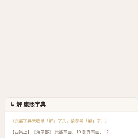
↳ 觶 康熙字典
（康熙字典未收录「觯」字头，请参考「
觶
」字：）
【酉集上】【角字部】 康熙笔画：19 部外笔画：12