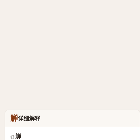
觯
详细解释
觯
◎