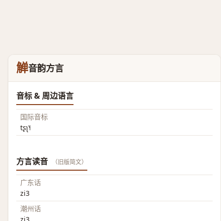
觯
音韵方言
音标 & 周边语言
国际音标
tʂʅ˥˧
方言读音
（旧版简文）
广东话
zi3
潮州话
zi3