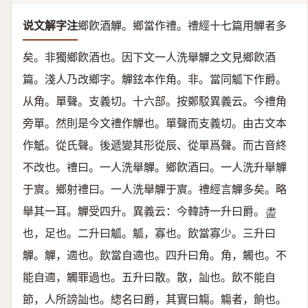
说文解字注
鄉飮酒觶。
鄉當作禮。禮經十七篇用觶者多
矣。非獨鄉飮酒也。因下文一人洗舉觶之文見鄉飮酒
篇。淺人乃改鄉字。觶鉉本作角。非。當同觚下作爵。
从角。單聲。
支義切。十六部。按鄭駁異義云。今禮角
旁單。然則是今文禮作觶也。單聲而支義切。由古文本
作觗。從氏聲。後遞變其形從辰、從單爲聲。而古音終
不改也。
禮曰。一人洗舉觶。
鄉飮酒曰。一人洗升舉觶
于賔。鄉射禮曰。一人洗舉觶于賔。禮經言觶多矣。略
舉其一耳。
觶受四升。
異義云：今韓詩一升曰爵。
𧗊
也，足也。二升曰觚。觚，寡也。飲當寡少。三升曰
觶。觶，適也。飲當自適也。四升曰角。角，觸也。不
能自適，觸罪過也。五升曰散。散，訕也。飲不能自
節，人所謗訕也。緫名曰爵，其實曰觴。觴者，餉也。