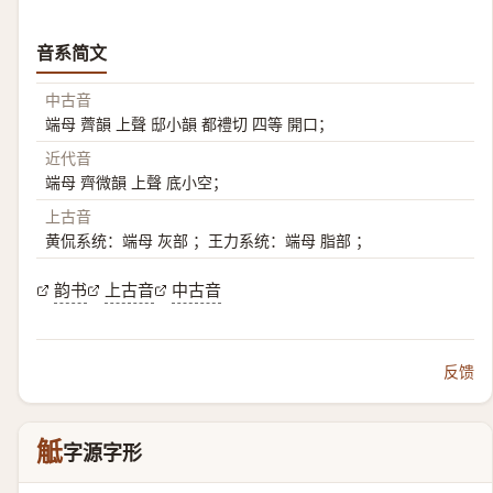
音系简文
中古音
端母 薺韻 上聲 邸小韻 都禮切 四等 開口；
近代音
端母 齊微韻 上聲 底小空；
上古音
黄侃系统：端母 灰部 ；王力系统：端母 脂部 ；
韵书
上古音
中古音
反馈
觝
字源字形