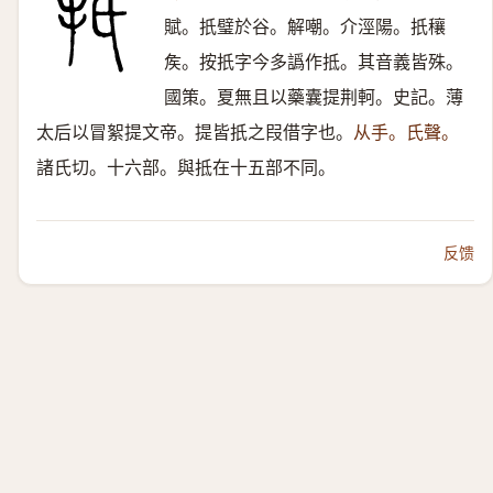
賦。扺璧於谷。解嘲。介涇陽。扺穰
矦。按扺字今多譌作抵。其音義皆殊。
國策。夏無且以藥囊提荆軻。史記。薄
太后以冒絮提文帝。提皆扺之叚借字也。
从手。氏聲。
諸氏切。十六部。與抵在十五部不同。
反馈