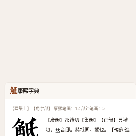
觝
康熙字典
【酉集上】【角字部】 康熙笔画：12 部外笔画：5
【廣韻】都禮切【集韻】【正韻】典禮
切，
音邸。與牴同。觸也。【韓愈·進
𠀤