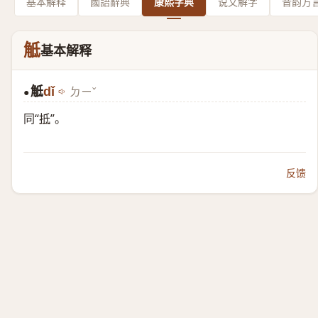
基本解释
國語辭典
康熙字典
说文解字
音韵方
觝
基本解释
觝
dǐ
ㄉㄧˇ
●
同“
抵
”。
反馈