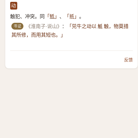
动
触犯、冲突。同
、
。
「
牴
」
「抵」
书证
《淮南子·说山》
：
「兕牛之动以 觝 触，物莫措
其所修，而用其短也。」
反馈