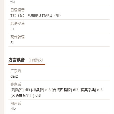
ti˨˩˦
日语读音
TEI（音） FURERU ITARU（訓）
韩语罗马
CE
现代韩语
저
方言读音
（旧版简文）
广东话
dai2
客家话
[海陆腔] di3 [梅县腔] di3 [台湾四县腔] di3 [客英字典] di3
[客语拼音字汇] di3
潮州话
di2