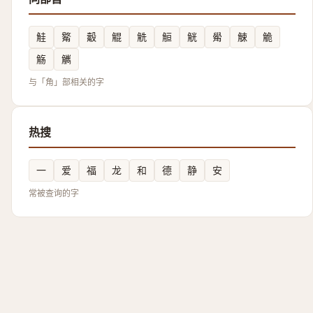
觟
䚫
觳
䚠
䚚
䚙
觥
觷
觫
觤
觞
觽
与「角」部相关的字
热搜
一
爱
福
龙
和
德
静
安
常被查询的字