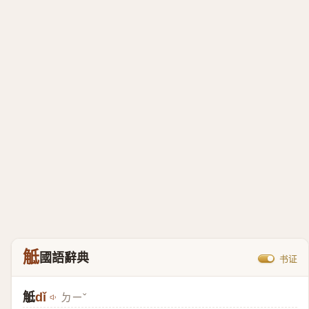
觝
國語辭典
书证
觝
dǐ
ㄉㄧˇ