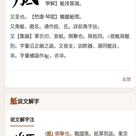
學解】觝排異端。
又至也。【嵆康·琴賦】觸巖觝隈。
又角觝，戲名。通作抵、氐。詳前角字註。
又【集韻】掌氏切，音紙。側擊也。與抵同。○按觝與觗
別。字彙沿正韻之譌，又音支，訓飮器，溷同觗註，
非。字彙補譌作
，亦非。
𧣎
反馈
觝
说文解字
说文解字注
(扺)
側擊也。
戰國策。扺掌而談。東京