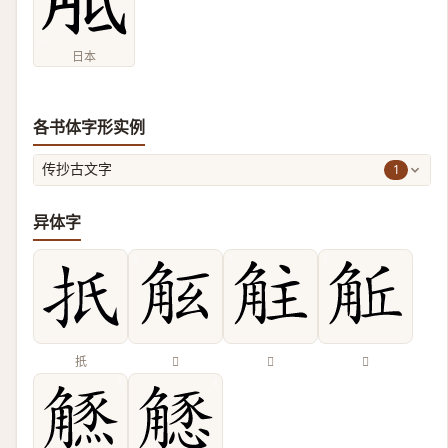
日本
各书体字形实例
1
传抄古文字
异体字
扺
𧣎
𧣓
𧣜