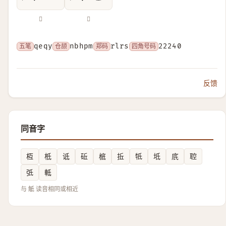
𧤲
𧤶
五笔
qeqy
仓颉
nbhpm
郑码
rlrs
四角号码
22240
反馈
同音字
枑
柢
诋
䂡
㭽
拞
牴
坻
㡳
聜
弤
軧
与 觝 读音相同或相近