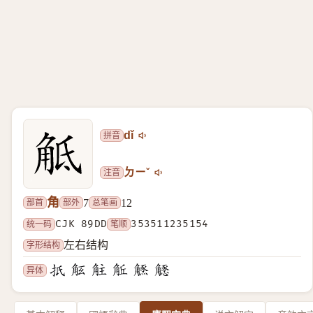
拼音
dǐ
注音
ㄉㄧˇ
角
部首
部外
总笔画
7
12
统一码
CJK 89DD
笔顺
353511235154
字形结构
左右结构
异体