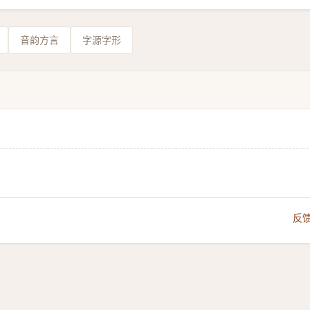
音韵方言
字源字形
反