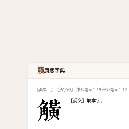
觵
康熙字典
【酉集上】【角字部】 康熙笔画：19 部外笔画：12
【說文】觥本字。