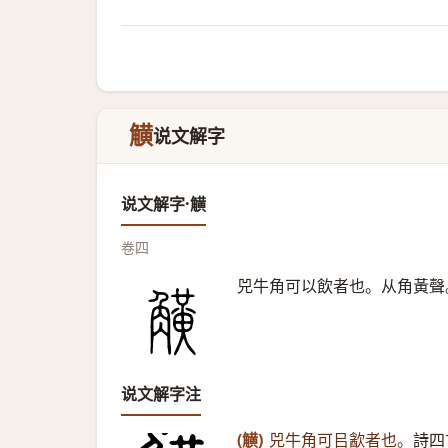
觵
说文解字
说文解字·觵
卷四
兕牛角可以飲者也。从角黃聲
说文解字注
(觵)
兕牛角可㠯㱃者也。
詩四