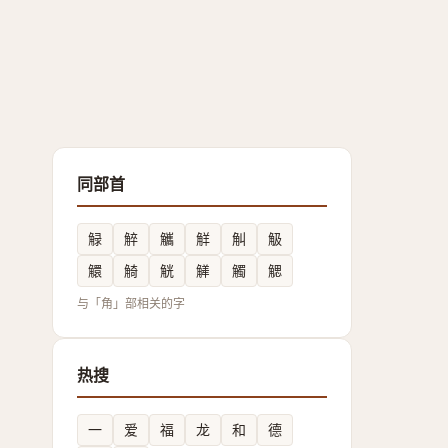
同部首
觮
䚝
觿
觧
觓
觙
䚪
觭
觥
觲
觸
䚡
与「角」部相关的字
热搜
一
爱
福
龙
和
德