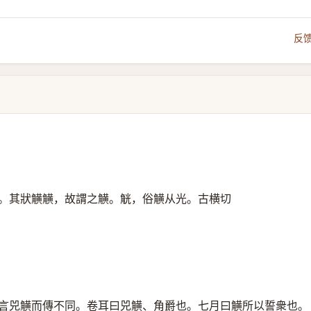
反
。其狀觵觵，故謂之觵。觥，俗觵从光。古横切
言兕觵而傳不同。卷耳曰兕觵、角爵也。七月曰觵所以誓衆也。