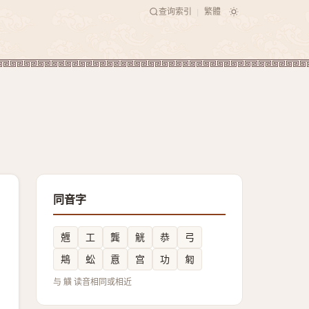
查询索引
繁體
|
同音字
兣
工
龔
觥
恭
弓
䳍
蚣
慐
宫
功
匑
与 觵 读音相同或相近