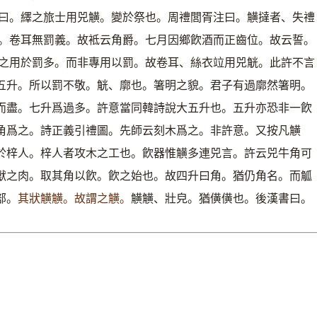
曰。繹之旅士用兕觵。變於祭也。周禮閭胥注曰。觵撻者、失禮
。卷耳無罰義。故袛云角爵。七月因鄉飮酒而正齒位。故云誓。
之用於罰多。而非專用以罰。故卷耳、絲衣竝用兕觥。此許不言
五升。所以罰不敬。觥、廓也。箸明之貌。君子有過廓然箸明。
而盡。七升爲過多。許意當同韓詩說大五升也。五升亦恐非一飮
角爲之。詩正義引禮圖。先師云刻木爲之。非許意。又按凡觵
於梓人。梓人者攻木之工也。飮器惟觵多連兕言。許云兕牛角可
獸之肉。取其角以飮。飮之始也。故四升曰角。猶仍角名。而觚
部。
其狀觵觵。故謂之觵。
觵觵、壯皃。猶僙僙也。後漢書曰。