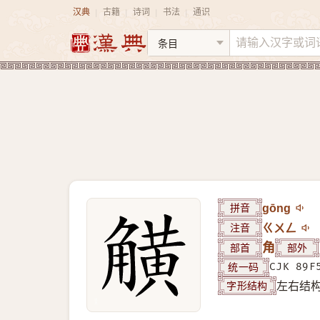
汉典
古籍
诗词
书法
通识
|
|
|
|
拼音
gōng
注音
ㄍㄨㄥ
部首
角
部外
统一码
CJK 89F
字形结构
左右结