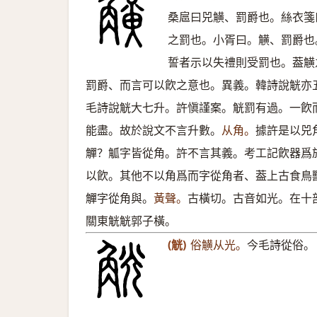
桑扈曰兕觵、罰爵也。絲衣箋
之罰也。小胥曰。觵、罰爵也
誓者示以失禮則受罰也。葢觵
罰爵、而言可以飮之意也。異義。韓詩說觥亦
毛詩說觥大七升。許愼謹案。觥罰有過。一飮
能盡。故於說文不言升數。
从角。
據許是以兕
觶？觚字皆從角。許不言其義。考工記飮器爲
以飮。其他不以角爲而字從角者、葢上古食鳥
觶字從角與。
黃聲。
古橫切。古音如光。在十
關東觥觥郭子橫。
(觥)
俗觵从光。
今毛詩從俗。