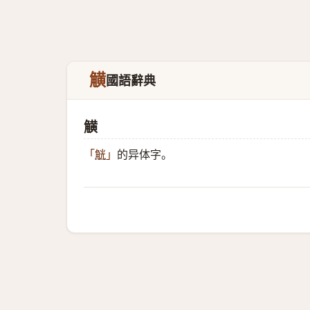
觵
國語辭典
觵
的异体字。
「
觥
」