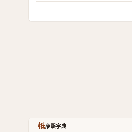
牴
康熙字典