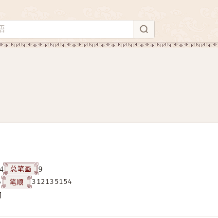
总笔画
4
9
笔顺
4
312135154
构