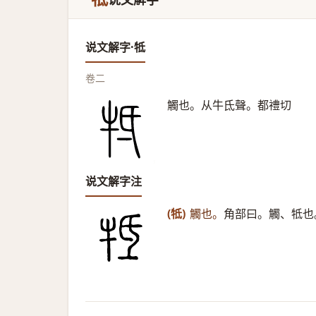
说文解字·牴
卷二
觸也。从牛氐聲。都禮切
说文解字注
(牴)
觸也。
角部曰。觸、牴也