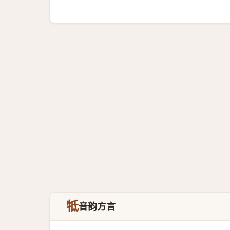
牴
音韵方言