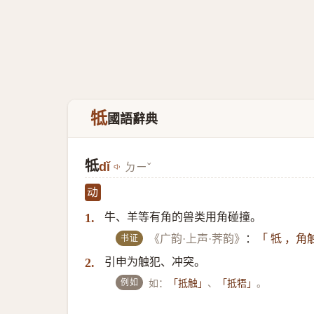
牴
國語辭典
牴
dǐ
ㄉㄧˇ
动
牛、羊等有角的兽类用角碰撞。
1.
书证
《广韵·上声·荠韵》
：
「 牴 ，角
引申为触犯、冲突。
2.
例如
如：
、
。
「抵触」
「抵牾」