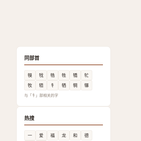
同部首
犑
牫
牿
牲
犞
牤
牧
牾
牜
牺
犅
犦
与「牜」部相关的字
热搜
一
爱
福
龙
和
德