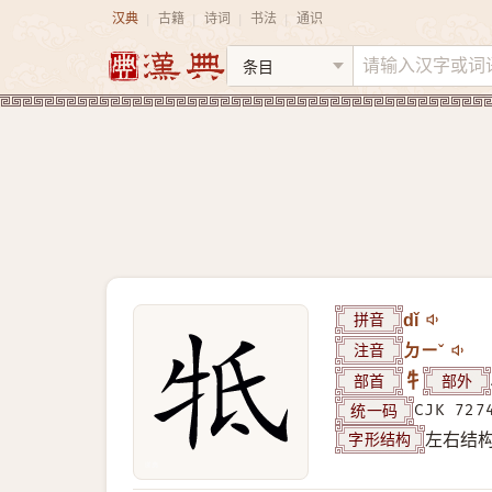
汉典
古籍
诗词
书法
通识
|
|
|
|
拼音
dǐ
注音
ㄉㄧˇ
部首
牜
部外
统一码
CJK 727
字形结构
左右结