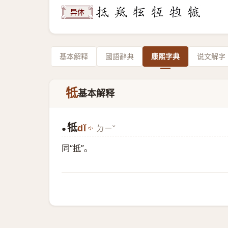
异体
基本解释
國語辭典
康熙字典
说文解字
牴
基本解释
牴
dǐ
ㄉㄧˇ
●
同“
抵
”。