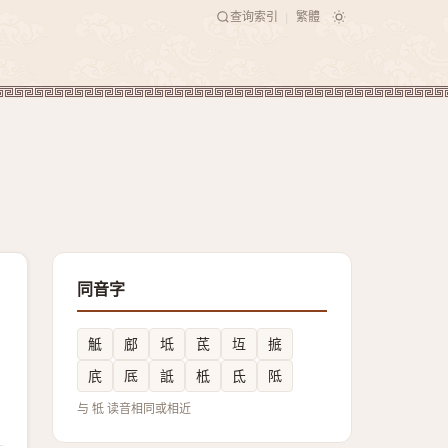
查询索引
繁體
|
同音字
觝
䣌
坻
茋
坘
掋
㡳
厎
詆
柢
氐
阺
与 牴 读音相同或相近