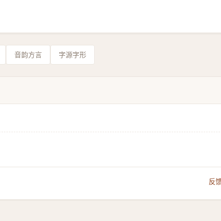
音韵方言
字源字形
反