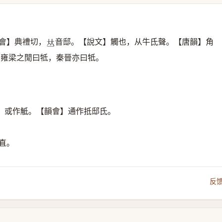
會】典禮切，
音邸。【說文】觸也，从牛氐聲。【唐韻】角
𠀤
。雍梁之閒曰牴，秦晉亦曰牴。
】或作觝。【韻會】通作抵邸氐。
直。
反