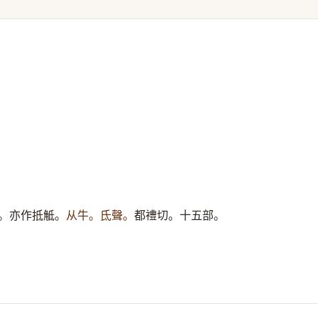
。亦作抵觝。
从牛。氐聲。
都禮切。十五部。