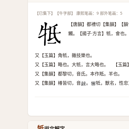
【巳集下】【牛字部】 康熙笔画：9 部外笔画：5
【唐韻】都禮切【集韻】【韻
觸。【揚子·方言】牴，會也
又【玉篇】角牴，雜技樂也。
又【玉篇】略也。大牴，言大略也。 【玉篇
又【集韻】都黎切，音氐。本作羝。羊也。
又【集韻】椿皆切，音
。
牴，獸名，性忠
𪘨
𤛳
牴
说文解字